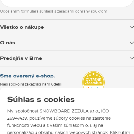
Odoslaním formulára súhlasíš s
zásadami ochrany soukromí
Všetko o nákupe
Doprava tovaru
O nás
Možnosti platby
Blog
Predajňa v Brne
Výmena a vrátenie tovaru
Test the Best
Reklamácie
Otváracia doba
SNOWBOARD ZEZULA Team
Sme overený e-shop.
Návody na použitie a údržbu
Mapa a ako k nám
Ako si vybrať vybavenie
Naši spokojní zákazníci nám udelili
Kontakty
Parkovanie
Certifikát
Overené zákazníkmi
.
Súhlas s cookies
Požičovňa
Servis a opravy
My, spoločnosť SNOWBOARD ZEZULA s.r.o., IČO
26947439, používame súbory cookies na zaistenie
funkčnosti webu a s vaším súhlasom o. i. aj na
personalizáciu obsahu našich webových stránok. Kliknutím