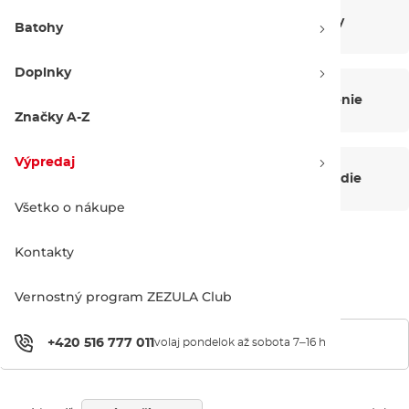
Bike chrániče
Bike batohy
Batohy
Doplnky
Držiaky na bicykel
Bike oblečenie
Značky A-Z
Výpredaj
Komponenty
Servis, náradie
Všetko o nákupe
Kontakty
Príslušenstvo
Vernostný program ZEZULA Club
+420 516 777 011
volaj pondelok až sobota 7–16 h
Zobraziť filtre