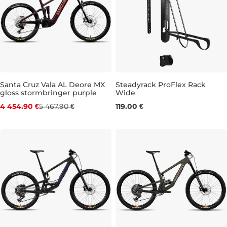
Bestseller
Santa Cruz Vala AL Deore MX
Steadyrack ProFlex Rack
gloss stormbringer purple
Wide
Zľava -19 %
4 454.90 €
5 467.90 €
119.00 €
Darček
M
XL