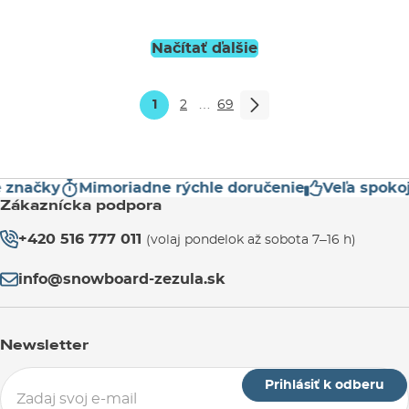
L
Načítať ďalšie
1
2
…
69
načky
Mimoriadne rýchle doručenie
Veľa spokojný
Zákaznícka podpora
+420 516 777 011
(volaj pondelok až sobota 7–16 h)
info@snowboard-zezula.sk
Newsletter
Prihlásiť k odberu