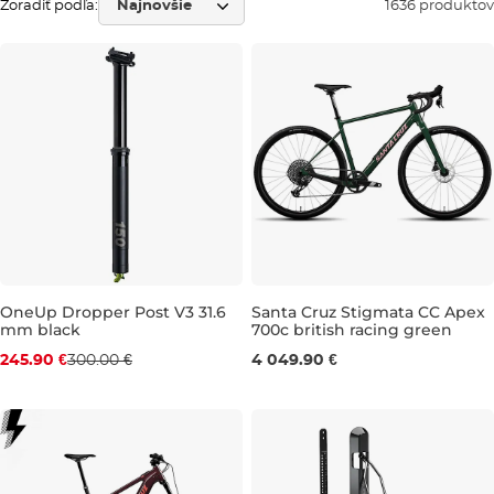
Zoradiť podľa:
1636 produktov
OneUp Dropper Post V3 31.6
Santa Cruz Stigmata CC Apex
mm black
700c british racing green
Bestseller
M
L
XL
245.90 €
300.00 €
4 049.90 €
Zľava -18 %
90 mm
120 mm
180 mm
210 mm
240 mm