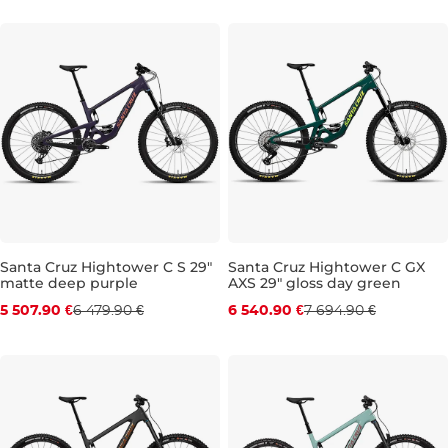
90 mm
120 mm
150 mm
180 mm
210 mm
240 mm
M
Santa Cruz Hightower C S 29"
Santa Cruz Hightower C GX
matte deep purple
AXS 29" gloss day green
Zľava -15 %
Zľava -15 %
5 507.90 €
6 479.90 €
6 540.90 €
7 694.90 €
Darček
Darček
M
L
XL