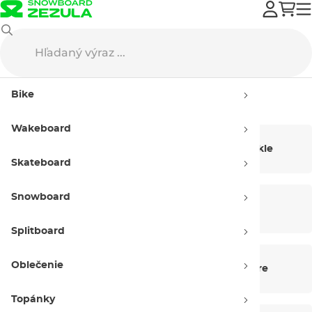
Bike
Bike
Bike
Wakeboard
Bicykle
Elektrobicykle
Skateboard
Snowboard
Rámy
Bike prilby
Splitboard
Oblečenie
Bike topánky
Bike okuliare
Topánky