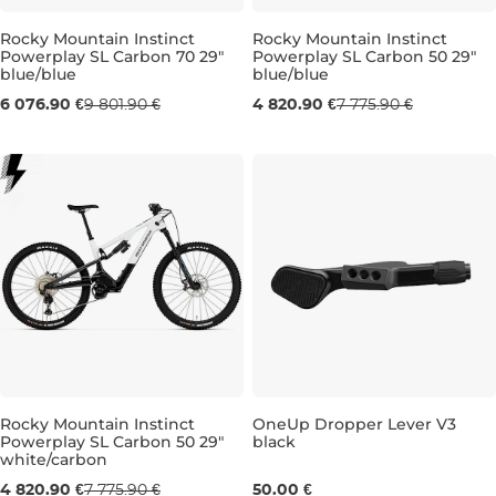
Rocky Mountain Instinct
Rocky Mountain Instinct
Powerplay SL Carbon 70 29"
Powerplay SL Carbon 50 29"
Výpredaj -38 %
Výpredaj -38 %
blue/blue
blue/blue
Darček
Darček
6 076.90 €
9 801.90 €
4 820.90 €
7 775.90 €
M
L
M
Rocky Mountain Instinct
OneUp Dropper Lever V3
Powerplay SL Carbon 50 29"
black
Výpredaj -38 %
white/carbon
Darček
4 820.90 €
7 775.90 €
50.00 €