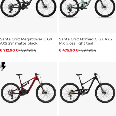
Santa Cruz Megatower C GX
Santa Cruz Nomad C GX AXS
AXS 29" matte black
MX gloss light teal
Zľava -15 %
Zľava -18 %
6 712.90 €
7 897.90 €
6 475.90 €
7 897.90 €
Darček
Darček
L
L