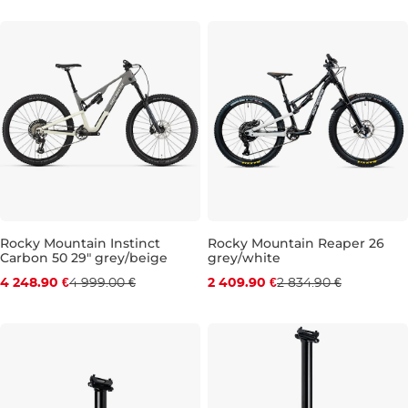
M
L
Rocky Mountain Instinct
Rocky Mountain Reaper 26
Carbon 50 29" grey/beige
grey/white
Zľava -15 %
Zľava -15 %
4 248.90 €
4 999.00 €
2 409.90 €
2 834.90 €
Darček
26"
L