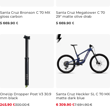
Santa Cruz Bronson C 70 MX
Santa Cruz Megatower C 70
gloss carbon
29" matte olive drab
Darček
Darček
5 669.90 €
5 669.90 €
M
L
XL
OneUp Dropper Post V3 30.9
Santa Cruz Heckler SL C 70 MX
mm black
matte dark blue
Zľava -18 %
Zľava -18 %
245.90 €
300.00 €
6 309.90 €
7 694.90 €
Darček