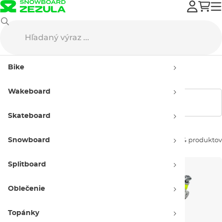
Splitboard
Topánky na splitboard
Bike
Topánky na splitboard
Wakeboard
Zobraziť filtre
Skateboard
Snowboard
Zoradiť podľa:
34 produktov
Splitboard
Oblečenie
Topánky