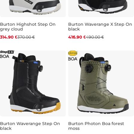
Burton Highshot Step On
Burton Waverange X Step On
grey cloud
black
Zľava -15 %
Zľava -15 %
314.90 €
370.00 €
416.90 €
490.00 €
UK 6
UK 6,5
UK 7,5
UK 10
UK 6
UK 9
UK 10,5
Burton Waverange Step On
Burton Photon Boa forest
black
moss
Zľava -15 %
Zľava -20 %