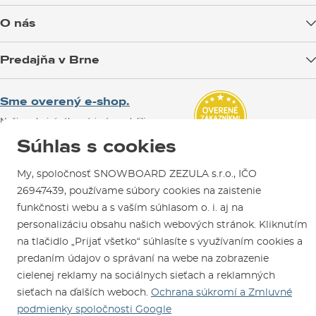
Doprava tovaru
O nás
Možnosti platby
Blog
Predajňa v Brne
Výmena a vrátenie tovaru
Test the Best
Reklamácie
Otváracia doba
SNOWBOARD ZEZULA Team
Sme overený e-shop.
Návody na použitie a údržbu
Mapa a ako k nám
Ako si vybrať vybavenie
Naši spokojní zákazníci nám udelili
Kontakty
Parkovanie
Certifikát
Overené zákazníkmi
.
Súhlas s cookies
Požičovňa
My, spoločnosť SNOWBOARD ZEZULA s.r.o., IČO
Servis a opravy
26947439, používame súbory cookies na zaistenie
funkčnosti webu a s vaším súhlasom o. i. aj na
personalizáciu obsahu našich webových stránok. Kliknutím
na tlačidlo „Prijať všetko“ súhlasíte s využívaním cookies a
predaním údajov o správaní na webe na zobrazenie
cielenej reklamy na sociálnych sieťach a reklamných
Sme tu pre Vás od roku 1996
sieťach na ďalších weboch.
Ochrana súkromí a Zmluvné
podmienky spoločnosti Google