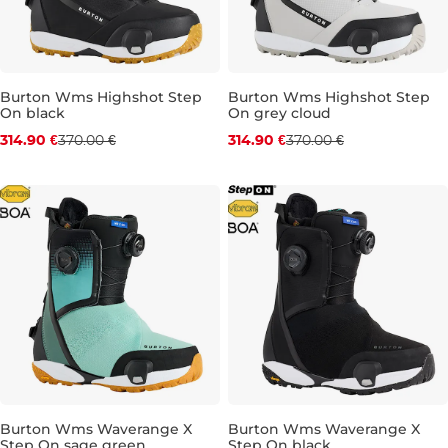
Burton Wms Highshot Step
Burton Wms Highshot Step
On black
On grey cloud
Zľava -15 %
Zľava -15 %
314.90 €
370.00 €
314.90 €
370.00 €
UK 6,5
UK 7
UK 7,5
UK 4
UK 4,5
UK 5
UK 5,
Burton Wms Waverange X
Burton Wms Waverange X
Step On sage green
Step On black