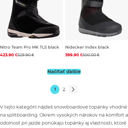
Nitro Team Pro MK TLS black
Nidecker Index black
Zľava -20 %
Zľava -20 %
423.90 €
529.90 €
399.90 €
500.00 €
UK 8,5
UK 9
UK 9,5
UK 10
UK 7,5
UK 10,5
UK 9
UK 11
UK 10
UK 11,5
UK 1
Načítať ďalšie
1
2
V tejto kategórii nájdeš snowboardové topánky vhodné
na splitboarding. Okrem vysokých nárokov na komfort a
odolnosť pri jazde ponúkajú topánky aj vlastnosti, ktoré