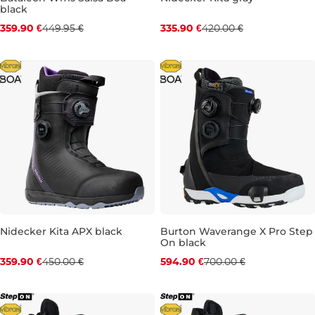
black
Zľava -20 %
Zľava -20 %
359.90 €
449.95 €
335.90 €
420.00 €
UK 5
UK 5,5
UK 6
UK 10
UK 11
Nidecker Kita APX black
Burton Waverange X Pro Step
On black
Zľava -20 %
Zľava -15 %
359.90 €
450.00 €
594.90 €
700.00 €
UK 8
UK 8,5
UK 9,5
UK 9,5
UK 10,5