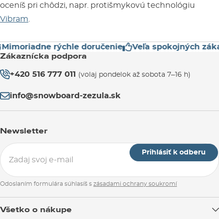
oceníš pri chôdzi, napr. protišmykovú technológiu
Vibram
.
moriadne rýchle doručenie
Veľa spokojných zákazn
Zákaznícka podpora
+420 516 777 011
(volaj pondelok až sobota 7–16 h)
info@snowboard-zezula.sk
Newsletter
Prihlásiť k odberu
Odoslaním formulára súhlasíš s
zásadami ochrany soukromí
Všetko o nákupe