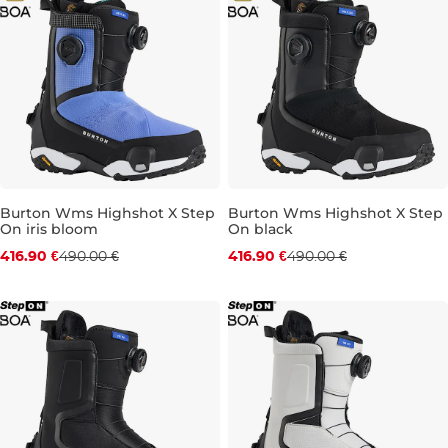
Burton Wms Highshot X Step
Burton Wms Highshot X Step
On iris bloom
On black
Zľava -15 %
Zľava -15 %
416.90 €
490.00 €
416.90 €
490.00 €
UK 4
UK 4,5
UK 5
UK 5,5
UK 5,5
UK 6
UK 6,5
UK 6
UK 6,5
UK 7
UK 7
UK 