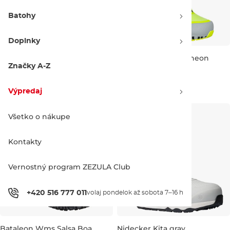
Batohy
Doplnky
Burton Photon Boa black
Bataleon Salsa Boa neon
yellow
Značky A-Z
Zľava -20 %
UK 7,5
UK 9
UK 10
UK 10,5
UK 14
450.00 €
359.90 €
449.95 €
Výpredaj
UK 8
UK 10
Všetko o nákupe
Kontakty
Vernostný program ZEZULA Club
+420 516 777 011
volaj pondelok až sobota 7–16 h
Bataleon Wms Salsa Boa
Nidecker Kita gray