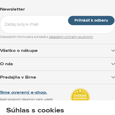
Newsletter
Prihlásiť k odberu
Odoslaním formulára súhlasíš s
zásadami ochrany soukromí
Všetko o nákupe
Doprava tovaru
O nás
Možnosti platby
Blog
Predajňa v Brne
Výmena a vrátenie tovaru
Test the Best
Reklamácie
Otváracia doba
SNOWBOARD ZEZULA Team
Sme overený e-shop.
Návody na použitie a údržbu
Mapa a ako k nám
Ako si vybrať vybavenie
Naši spokojní zákazníci nám udelili
Kontakty
Parkovanie
Certifikát
Overené zákazníkmi
.
Súhlas s cookies
Požičovňa