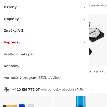
Zoradiť podľa:
34 produktov
Batohy
Doplnky
Značky A-Z
Výpredaj
Všetko o nákupe
Kontakty
Spark R&D Spark Canted
Spark R&D Spark Pucks black
Pucks black
Vernostný program ZEZULA Club
99.00 €
99.00 €
+420 516 777 011
volaj pondelok až sobota 7–16 h