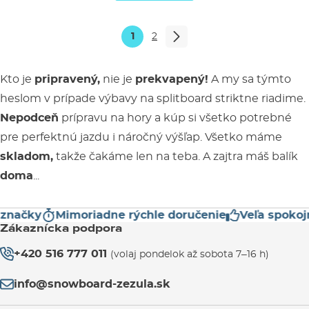
1
2
Kto je
pripravený,
nie je
prekvapený!
A my sa týmto
heslom v prípade výbavy na splitboard striktne riadime.
Nepodceň
prípravu na hory a kúp si všetko potrebné
pre perfektnú jazdu i náročný výšľap. Všetko máme
skladom,
takže čakáme len na teba. A zajtra máš balík
doma
...
ačky
Mimoriadne rýchle doručenie
Veľa spokojný
Zákaznícka podpora
+420 516 777 011
(volaj pondelok až sobota 7–16 h)
info@snowboard-zezula.sk