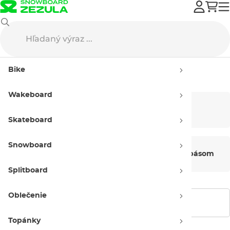
Splitboard
Doplnky na splitboard
Bike
Doplnky na splitboard
Wakeboard
Puky
Mačky
Skateboard
Snowboard
Náhradné diely
Doplňky k pásom
Splitboard
Oblečenie
Zobraziť filtre
Topánky