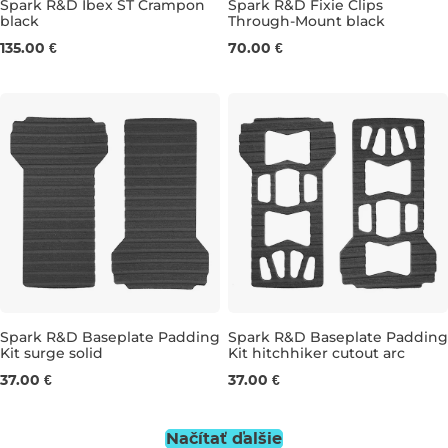
Spark R&D Ibex ST Crampon
Spark R&D Fixie Clips
black
Through-Mount black
NARROW
135.00 €
70.00 €
Spark R&D Baseplate Padding
Spark R&D Baseplate Padding
Kit surge solid
Kit hitchhiker cutout arc
S/M
XS/S
S/M
37.00 €
37.00 €
Načítať ďalšie