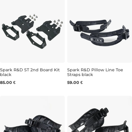
Spark R&D ST 2nd Board Kit
Spark R&D Pillow Line Toe
black
Straps black
L
85.00 €
59.00 €