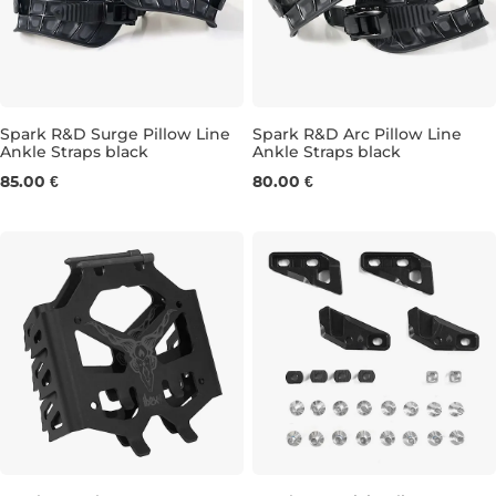
Spark R&D Surge Pillow Line
Spark R&D Arc Pillow Line
Ankle Straps black
Ankle Straps black
M
L
S
M
L
85.00 €
80.00 €