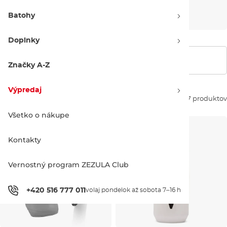
Samolepky
Váhy
Batohy
Doplnky
Zobraziť filtre
Značky A-Z
Výpredaj
Zoradiť podľa:
207 produktov
Všetko o nákupe
Kontakty
Vernostný program ZEZULA Club
+420 516 777 011
volaj pondelok až sobota 7–16 h