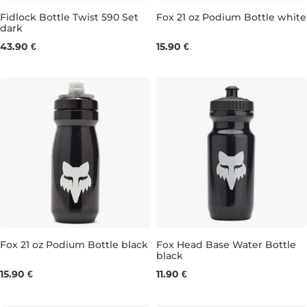
Fidlock Bottle Twist 590 Set
Fox 21 oz Podium Bottle white
dark
Bestseller
0,62L
43.90 €
15.90 €
0,59L
Fox Head Base Water Bottle
Fox 21 oz Podium Bottle black
black
0,65L
0,62L
15.90 €
11.90 €