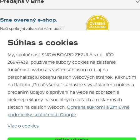
Predajňa v Brne
Výmena a vrátenie tovaru
Test the Best
Reklamácie
Otváracia doba
SNOWBOARD ZEZULA Team
Sme overený e-shop.
Návody na použitie a údržbu
Mapa a ako k nám
Ako si vybrať vybavenie
Naši spokojní zákazníci nám udelili
Kontakty
Parkovanie
Certifikát
Overené zákazníkmi
.
Súhlas s cookies
Požičovňa
Servis a opravy
My, spoločnosť SNOWBOARD ZEZULA s.r.o., IČO
26947439, používame súbory cookies na zaistenie
funkčnosti webu a s vaším súhlasom o. i. aj na
personalizáciu obsahu našich webových stránok. Kliknutím
na tlačidlo „Prijať všetko“ súhlasíte s využívaním cookies a
predaním údajov o správaní na webe na zobrazenie
cielenej reklamy na sociálnych sieťach a reklamných
Sme tu pre Vás od roku 1996
sieťach na ďalších weboch.
Ochrana súkromí a Zmluvné
podmienky spoločnosti Google
© 2026 SNOWBOARD ZEZULA s.r.o.
Slovensky
Viac o cookies
Obchodné podmienky
Cookies
Ochrana osobných údajov