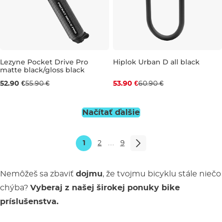
Zľava -11 %
Lezyne Pocket Drive Pro
Hiplok Urban D all black
matte black/gloss black
52.90 €
55.90 €
53.90 €
60.90 €
Načítať ďalšie
1
2
…
9
Nemôžeš sa zbaviť
dojmu
, že tvojmu bicyklu stále niečo
chýba?
Vyberaj z našej širokej ponuky bike
príslušenstva.