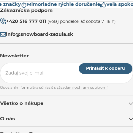
značky
Mimoriadne rýchle doručenie
Veľa spokojn
Zákaznícka podpora
+420 516 777 011
(volaj pondelok až sobota 7–16 h)
info@snowboard-zezula.sk
Newsletter
Prihlásiť k odberu
Odoslaním formulára súhlasíš s
zásadami ochrany soukromí
Všetko o nákupe
Doprava tovaru
O nás
Možnosti platby
Blog