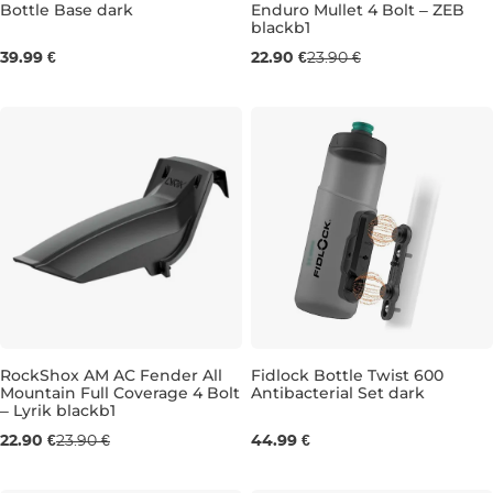
Bottle Base dark
Enduro Mullet 4 Bolt – ZEB
blackb1
0,8L
39.99 €
22.90 €
23.90 €
RockShox AM AC Fender All
Fidlock Bottle Twist 600
Mountain Full Coverage 4 Bolt
Antibacterial Set dark
– Lyrik blackb1
0,6L
22.90 €
23.90 €
44.99 €