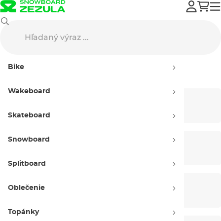
Bike
Príslušenstvo
Bike
Príslušenstvo na bicykel
Wakeboard
Svetlá
Blatníky
Skateboard
Snowboard
Pumpy
Fľaše
Splitboard
Oblečenie
Zámky
Ťažné laná
Topánky