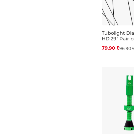
Zľava -18 %
Tubolight Di
HD 29" Pair b
79.90 €
96.90 