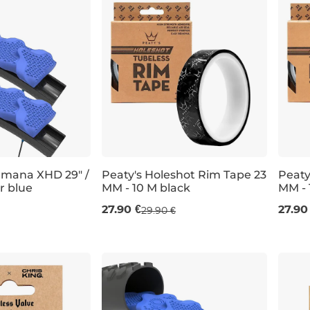
amana XHD 29" /
Peaty's Holeshot Rim Tape 23
Peaty
r blue
MM - 10 M black
MM - 
23 MM
32 
27.90 €
27.90
29.90 €