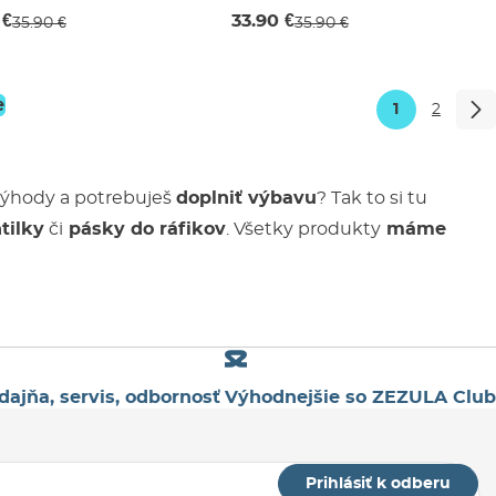
mm
 €
33.90 €
35.90 €
35.90 €
e
1
2
o výhody a potrebuješ
doplniť výbavu
? Tak to si tu
tilky
či
pásky do ráfikov
. Všetky produkty
máme
dajňa, servis, odbornosť
Výhodnejšie so ZEZULA Club
Prihlásiť k odberu