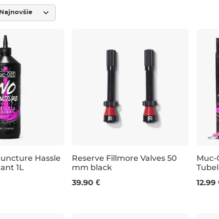
uncture Hassle
Reserve Fillmore Valves 50
Muc-O
ant 1L
mm black
Tubel
50 mm
140 
39.90 €
12.99 