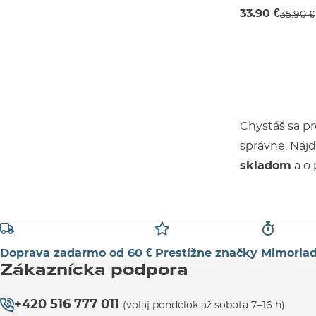
42 mm
33.90 €
35.90 €
Chystáš sa pr
správne. Náj
skladom
a o 
Doprava zadarmo od 60 €
Prestížne značky
Mimoriad
Zákaznícka podpora
+420 516 777 011
(volaj pondelok až sobota 7–16 h)