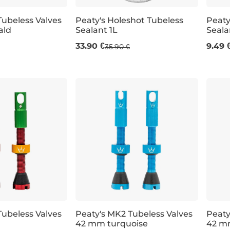
Tubeless Valves
Peaty's Holeshot Tubeless
Peaty
ald
Sealant 1L
Seala
1l
120m
33.90 €
9.49 
35.90 €
Tubeless Valves
Peaty's MK2 Tubeless Valves
Peaty
42 mm turquoise
42 mm