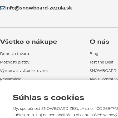
info@snowboard-zezula.sk
Všetko o nákupe
O nás
Doprava tovaru
Blog
Možnosti platby
Test the Best
Výmena a vrátenie tovaru
SNOWBOARD Z
Reklamácie
Ako si vybrať v
Návody na použitie a údržbu
Súhlas s cookies
Kontakty
My, spoločnosť SNOWBOARD ZEZULA s.r.o., IČO 26947439,
súhlasom o. i. aj na personalizáciu obsahu našich webovýc