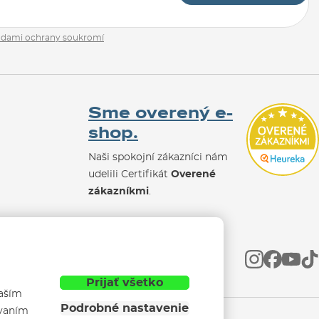
adami ochrany soukromí
Sme overený e-
shop.
Naši spokojní zákazníci nám
udelili Certifikát
Overené
zákazníkmi
.
Prijať všetko
vaším
Podrobné nastavenie
ívaním