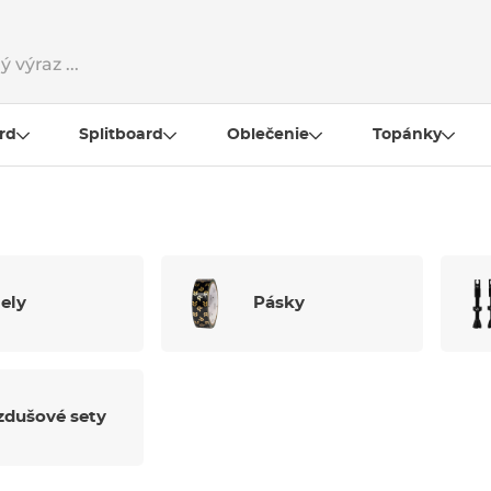
rd
Splitboard
Oblečenie
Topánky
ely
Pásky
zdušové sety