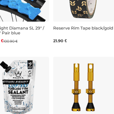
va -17 %
ight Diamana SL 29" /
Reserve Rim Tape black/gold
" Pair blue
29 mm
32 mm
34 mm
 €
21.90 €
100.90 €