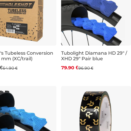
's Tubeless Conversion
Tubolight Diamana HD 29" /
7 mm (XC/trail)
XHD 29" Pair blue
Zľava -18 %
 €
79.90 €
64.90 €
96.90 €
29"