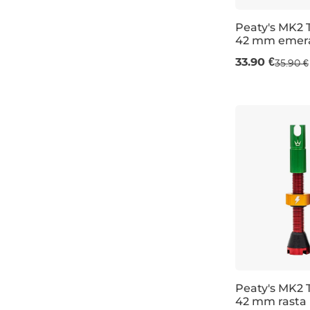
Peaty's MK2 
42 mm emer
42 mm
33.90 €
35.90 €
Peaty's MK2 
42 mm rasta