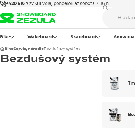
+420 516 777 011
volaj pondelok až sobota 7–16 h
Bike
Wakeboard
Skateboard
Snowboa
Bike
Servis, náradie
Bezdušový systém
Bezdušový systém
Tm
Be