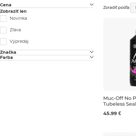
Cena
Zoradiť podľa:
Zobraziť len
Novinka
Zľava
Výpredaj
Značka
Farba
Bikeworkx
čierna
Muc-Off
biela
Peaty's
šedá
Reserve
Muc-Off No P
červená
Tubeless Seal
Tubolight
Bestseller
oranžová
45.99 €
tyrkysová
1 L
modrá