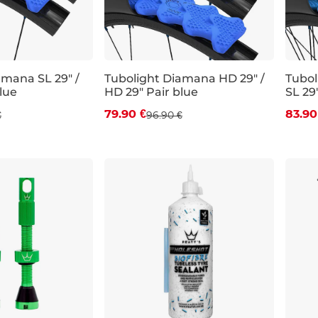
Zľava -18 %
Zľa
amana SL 29" /
Tubolight Diamana HD 29" /
Tubol
lue
HD 29" Pair blue
SL 29
79.90 €
83.90
€
96.90 €