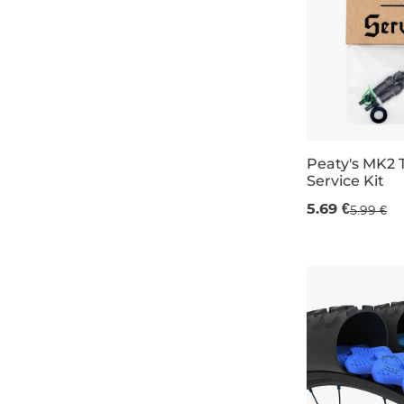
Peaty's MK2 
Service Kit
5.69 €
5.99 €