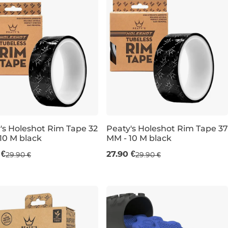
's Holeshot Rim Tape 32
Peaty's Holeshot Rim Tape 37
10 M black
MM - 10 M black
MM
37 MM
 €
27.90 €
29.90 €
29.90 €