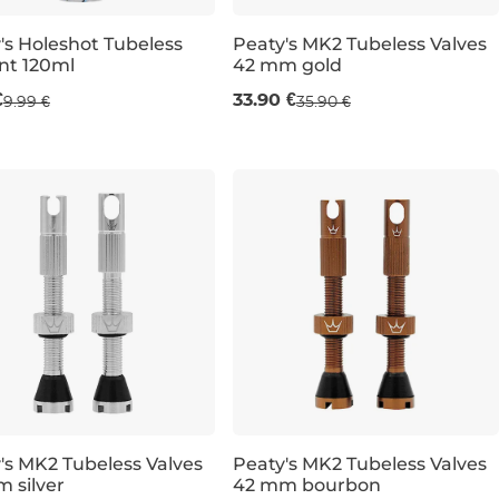
's Holeshot Tubeless
Peaty's MK2 Tubeless Valves
nt 120ml
42 mm gold
l
42 mm
€
33.90 €
9.99 €
35.90 €
's MK2 Tubeless Valves
Peaty's MK2 Tubeless Valves
 silver
42 mm bourbon