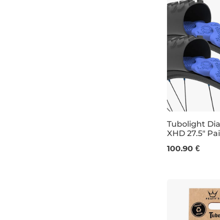
zelená
hnedá
rasta
navy
zlatá
Tubolight Di
XHD 27.5" Pai
29/27.5"
100.90 €