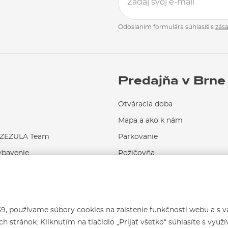
Odoslaním formulára súhlasíš s
zás
Predajňa v Brne
Otváracia doba
Mapa a ako k nám
EZULA Team
Parkovanie
ybavenie
Požičovňa
Servis a opravy
 používame súbory cookies na zaistenie funkčnosti webu a s 
h stránok. Kliknutím na tlačidlo „Prijať všetko“ súhlasíte s využ