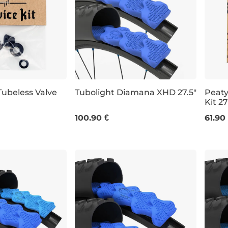
Tubeless Valve
Tubolight Diamana XHD 27.5"
Peaty
Kit 2
27.5"
100.90 €
61.90