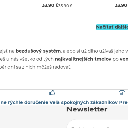
42 mm
42 
33.90 €
33.90
35.90 €
Načítať ďalši
ejsť na
bezdušový systém
, alebo si už dlho užívaš jeh
deš u nás všetko od tých
najkvalitnejších tmelov
po
ven
pár dní sa z nich môžeš radovať.
ne rýchle doručenie
Veľa spokojných zákazníkov
Pre
Newsletter