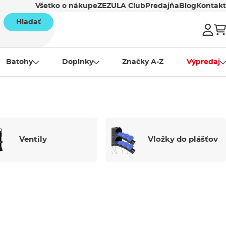
Všetko o nákupe
ZEZULA Club
Predajňa
Blog
Kontakt
Hladať
Batohy
Doplnky
Značky A-Z
Výpredaj
Ventily
Vložky do plášťov