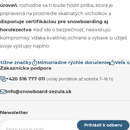
úroveň
, rozhodne sa ti bude hodiť prilba, ktorá je
pripravená na prostredie skalnatých vrcholkov a
disponuje certifikáciou pre snowboarding aj
horolezectvo
. Keď ide o bezpečnosť, neexistujú
kompromisy. Vďaka kvalitnej ochrane a výbave si užiješ
svoje výstupy naplno.
ížne značky
Mimoriadne rýchle doručenie
Veľa s
Zákaznícka podpora
+420 516 777 011
(volaj pondelok až sobota 7–16 h)
info@snowboard-zezula.sk
Newsletter
Prihlásiť k odberu