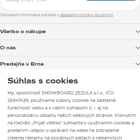
Odoslaním formulára súhlasíš s
zásadami ochrany soukromí
Všetko o nákupe
Doprava tovaru
O nás
Možnosti platby
Blog
Predajňa v Brne
Výmena a vrátenie tovaru
Test the Best
Reklamácie
Otváracia doba
Súhlas s cookies
SNOWBOARD ZEZULA Team
Sme overený e-shop.
Návody na použitie a údržbu
Mapa a ako k nám
Ako si vybrať vybavenie
Naši spokojní zákazníci nám udelili
My, spoločnosť SNOWBOARD ZEZULA s.r.o., IČO
Kontakty
Parkovanie
Certifikát
Overené zákazníkmi
.
26947439, používame súbory cookies na zaistenie
Požičovňa
funkčnosti webu a s vaším súhlasom o. i. aj na
personalizáciu obsahu našich webových stránok. Kliknutím
Servis a opravy
na tlačidlo „Prijať všetko“ súhlasíte s využívaním cookies a
predaním údajov o správaní na webe na zobrazenie
cielenej reklamy na sociálnych sieťach a reklamných