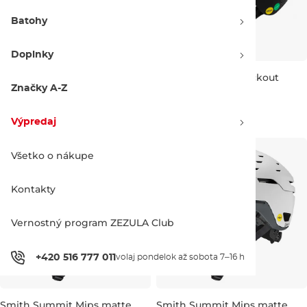
Batohy
Doplnky
Oakley MODBC matte
Oakley MODBC blackout
fern/dark brush
Značky A-Z
Zľava -15 %
Zľava -15 %
215.90 €
254.00 €
215.90 €
254.00 €
Výpredaj
S
M
L
L
Všetko o nákupe
Kontakty
Vernostný program ZEZULA Club
+420 516 777 011
volaj pondelok až sobota 7–16 h
Smith Summit Mips matte
Smith Summit Mips matte