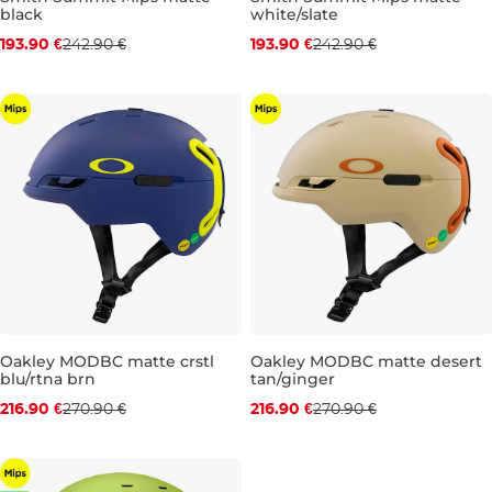
black
white/slate
Zľava -20 %
Zľava -20 %
193.90 €
242.90 €
193.90 €
242.90 €
S
L
L
Oakley MODBC matte crstl
Oakley MODBC matte desert
blu/rtna brn
tan/ginger
Zľava -20 %
Zľava -20 %
216.90 €
270.90 €
216.90 €
270.90 €
L
S