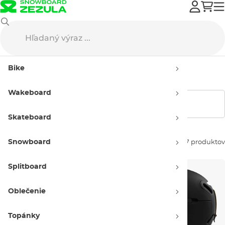
Splitboard
Prilby na splitboard
Bike
Prilby na splitboard
Wakeboard
Zobraziť filtre
Skateboard
Snowboard
Zoradiť podľa:
7 produktov
Splitboard
Oblečenie
Topánky