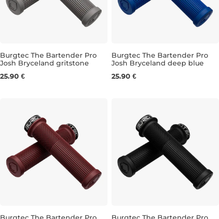
Burgtec The Bartender Pro
Burgtec The Bartender Pro
Josh Bryceland gritstone
Josh Bryceland deep blue
31 mm
31 mm
25.90 €
25.90 €
Burgtec The Bartender Pro
Burgtec The Bartender Pro