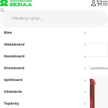
Bike
Komponenty
Gripy
Bike
Bike gripy
Wakeboard
Zobraziť filtre
Skateboard
Snowboard
Zoradiť podľa:
90 produktov
Splitboard
Oblečenie
Topánky