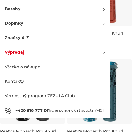
Batohy
Doplnky
Peaty's Monarch Pro Knurl
Peaty's Monarch Pro Knurl
Thin sage
Thin brick
Značky A-Z
30-32 mm
30-32 mm
32.90 €
34.90 €
32.90 €
34.90 €
Výpredaj
Všetko o nákupe
Kontakty
Vernostný program ZEZULA Club
+420 516 777 011
volaj pondelok až sobota 7–16 h
Peaty's Monarch Pro Knurl
Peaty's Monarch Pro Knurl