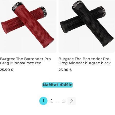
Burgtec The Bartender Pro
Burgtec The Bartender Pro
Greg Minnaar race red
Greg Minnaar burgtec black
31,5 mm
31,5 mm
25.90 €
25.90 €
Načítať ďalšie
1
2
…
4