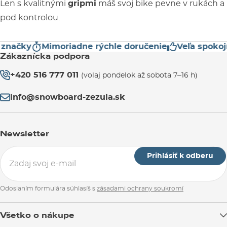
Len s kvalitnými
gripmi
máš svoj bike pevne v rukách a
pod kontrolou.
ačky
Mimoriadne rýchle doručenie
Veľa spokojný
Zákaznícka podpora
+420 516 777 011
(volaj pondelok až sobota 7–16 h)
info@snowboard-zezula.sk
Newsletter
Prihlásiť k odberu
Odoslaním formulára súhlasíš s
zásadami ochrany soukromí
Všetko o nákupe