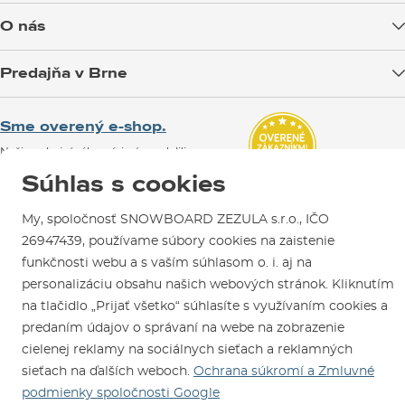
Doprava tovaru
O nás
Možnosti platby
Blog
Predajňa v Brne
Výmena a vrátenie tovaru
Test the Best
Reklamácie
Otváracia doba
SNOWBOARD ZEZULA Team
Sme overený e-shop.
Návody na použitie a údržbu
Mapa a ako k nám
Ako si vybrať vybavenie
Naši spokojní zákazníci nám udelili
Kontakty
Parkovanie
Certifikát
Overené zákazníkmi
.
Súhlas s cookies
Požičovňa
My, spoločnosť SNOWBOARD ZEZULA s.r.o., IČO
Servis a opravy
26947439, používame súbory cookies na zaistenie
funkčnosti webu a s vaším súhlasom o. i. aj na
personalizáciu obsahu našich webových stránok. Kliknutím
na tlačidlo „Prijať všetko“ súhlasíte s využívaním cookies a
predaním údajov o správaní na webe na zobrazenie
cielenej reklamy na sociálnych sieťach a reklamných
Sme tu pre Vás od roku 1996
sieťach na ďalších weboch.
Ochrana súkromí a Zmluvné
podmienky spoločnosti Google