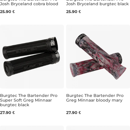
Josh Bryceland cobra blood
Josh Bryceland burgtec black
31 mm
31 mm
25.90 €
25.90 €
Burgtec The Bartender Pro
Burgtec The Bartender Pro
Super Soft Greg Minnaar
Greg Minnaar bloody mary
burgtec black
31,5 mm
31,5 mm
27.90 €
27.90 €