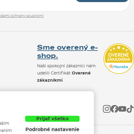
adami ochrany soukromí
Sme overený e-
shop.
Naši spokojní zákazníci nám
udelili Certifikát
Overené
zákazníkmi
.
Prijať všetko
vaším
Podrobné nastavenie
ívaním