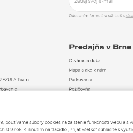
Odoslaním formulára súhlasíš s
zás
Predajňa v Brne
Otváracia doba
Mapa a ako k nám
EZULA Team
Parkovanie
ybavenie
Požičovňa
Servis a opravy
 používame súbory cookies na zaistenie funkčnosti webu a s 
h stránok. Kliknutím na tlačidlo „Prijať všetko“ súhlasíte s využ