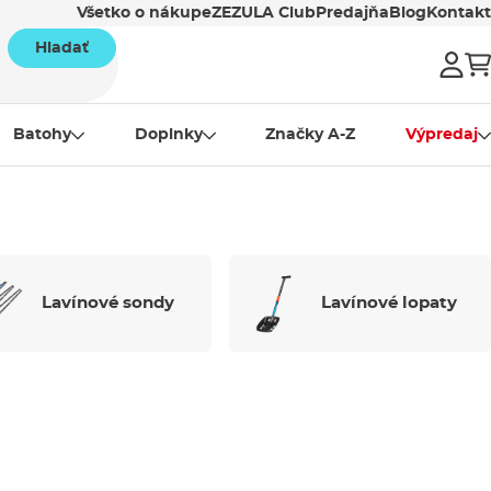
Všetko o nákupe
ZEZULA Club
Predajňa
Blog
Kontakt
Hladať
Batohy
Doplnky
Značky A-Z
Výpredaj
Lavínové sondy
Lavínové lopaty