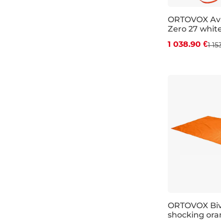
ORTOVOX Ava
Zero 27 whit
Zľava -10 %
1 038.90 €
1 15
27L
Zľava -15 %
ORTOVOX Biv
shocking or