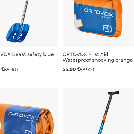
OX Beast safety blue
ORTOVOX First Aid
Waterproof shocking orange
 €
55.90 €
68.90 €
58.90 €