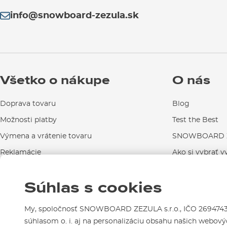
info@snowboard-zezula.sk
Všetko o nákupe
O nás
Doprava tovaru
Blog
Možnosti platby
Test the Best
Výmena a vrátenie tovaru
SNOWBOARD Z
Reklamácie
Ako si vybrať v
Návody na použitie a údržbu
Súhlas s cookies
Kontakty
My, spoločnosť SNOWBOARD ZEZULA s.r.o., IČO 26947439,
súhlasom o. i. aj na personalizáciu obsahu našich webovýc