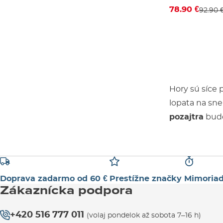
78.90 €
92.90 
Hory sú síce 
lopata na sne
pozajtra
bude
Doprava zadarmo od 60 €
Prestížne značky
Mimoriad
Zákaznícka podpora
+420 516 777 011
(volaj pondelok až sobota 7–16 h)