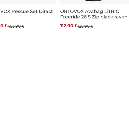
va -10 %
OX Rescue Set Diract
ORTOVOX Avabag LiTRIC
Freeride 26 S Zip black raven
Zľava -10 %
0 €
112.90 €
453.90 €
125.90 €
26L