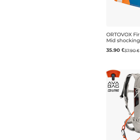
ORTOVOX Firs
Mid shocking
35.90 €
37.90 €