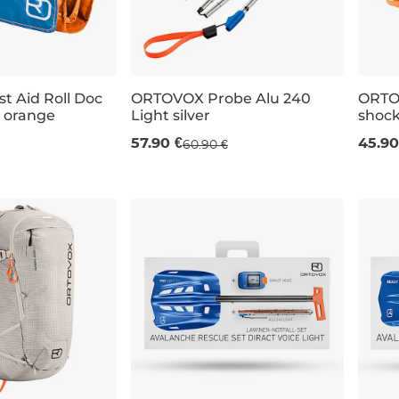
t Aid Roll Doc
ORTOVOX Probe Alu 240
ORTOV
 orange
Light silver
shock
240 cm
57.90 €
45.90
60.90 €