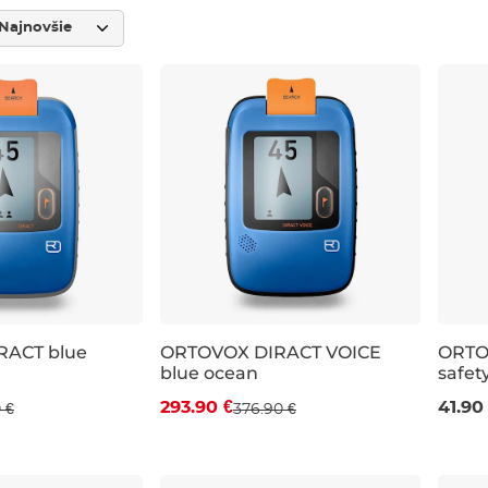
Zľava -22 %
RACT blue
ORTOVOX DIRACT VOICE
ORTOV
blue ocean
safet
293.90 €
41.90
 €
376.90 €