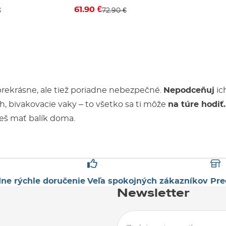
61.90 €
€
72.90 €
prekrásne, ale tiež poriadne nebezpečné.
Nepodceňuj
ic
h, bivakovacie vaky – to všetko sa ti môže
na túre hodiť.
š mať balík doma.
ne rýchle doručenie
Veľa spokojných zákazníkov
Pre
Newsletter