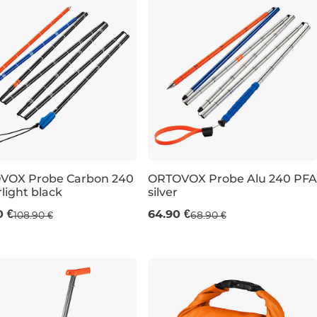
VOX Probe Carbon 240
ORTOVOX Probe Alu 240 PFA
light black
silver
cm
240 cm
0 €
64.90 €
108.90 €
68.90 €