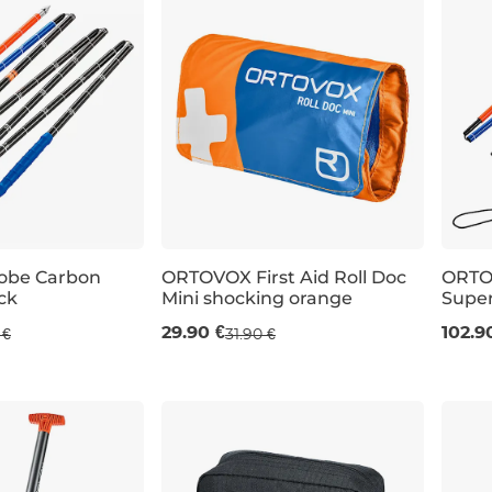
obe Carbon
ORTOVOX First Aid Roll Doc
ORTO
ck
Mini shocking orange
Super
240 
29.90 €
102.9
 €
31.90 €