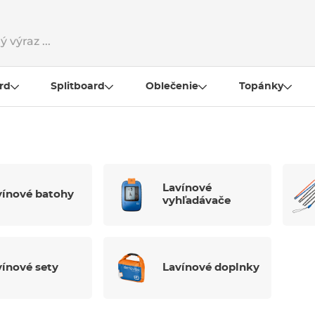
rd
Splitboard
Oblečenie
Topánky
Lavínové
vínové batohy
vyhľadávače
vínové sety
Lavínové doplnky