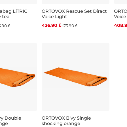
Zľava -10 %
Zľa
bag LiTRIC
ORTOVOX Rescue Set Diract
ORTOV
e tea
Voice Light
Voice
426.90 €
408.9
3.90 €
473.90 €
Zľava -15 %
y Double
ORTOVOX Bivy Single
ange
shocking orange