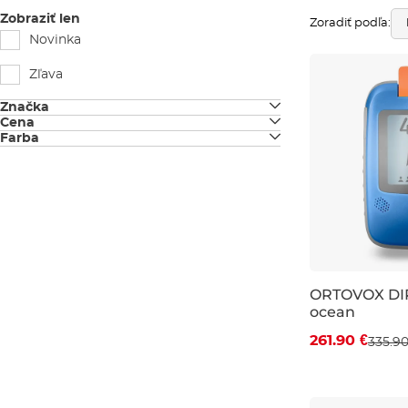
Zobraziť len
Zoradiť podľa:
Novinka
Zľava
Značka
Cena
Amplifi
Farba
čierna
ORTOVOX
biela
šedá
oranžová
Zľava -22 %
ORTOVOX DI
modrá
ocean
261.90 €
335.90