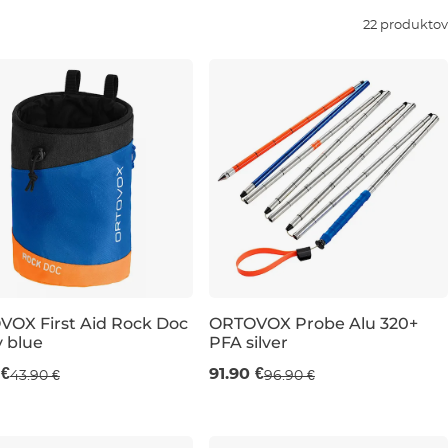
22 produktov
OX First Aid Rock Doc
ORTOVOX Probe Alu 320+
y blue
PFA silver
320+ cm
 €
91.90 €
43.90 €
96.90 €