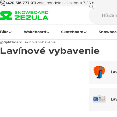
+420 516 777 011
volaj pondelok až sobota 7–16 h
Bike
Wakeboard
Skateboard
Snowboa
Splitboard
Lavínové vybavenie
Lavínové vybavenie
La
La