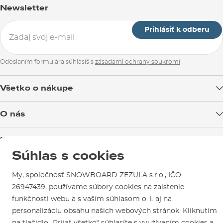
Newsletter
Prihlásiť k odberu
Odoslaním formulára súhlasíš s
zásadami ochrany soukromí
Všetko o nákupe
Doprava tovaru
O nás
Možnosti platby
Blog
Predajňa v Brne
Výmena a vrátenie tovaru
Test the Best
Súhlas s cookies
Reklamácie
Otváracia doba
SNOWBOARD ZEZULA Team
Sme overený e-shop.
Návody na použitie a údržbu
Mapa a ako k nám
My, spoločnosť SNOWBOARD ZEZULA s.r.o., IČO
Ako si vybrať vybavenie
Naši spokojní zákazníci nám udelili
Kontakty
26947439, používame súbory cookies na zaistenie
Parkovanie
Certifikát
Overené zákazníkmi
.
funkčnosti webu a s vaším súhlasom o. i. aj na
Požičovňa
personalizáciu obsahu našich webových stránok. Kliknutím
Servis a opravy