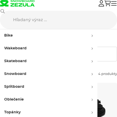
Topánky
Šnúrky
Bike
Šnúrky
Wakeboard
Zobraziť filtre
Skateboard
Snowboard
Zoradiť podľa:
4 produkty
Splitboard
Oblečenie
Topánky