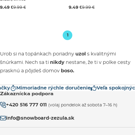
L
XL
M
L
XL
9.49 €
9.99 €
9.49 €
9.99 €
1
Urob si na topánkach poriadny
uzol
s kvalitnými
šnúrkami. Nech sa ti
nikdy
nestane, že ti v polke cesty
prasknú a pôjdeš domov
boso.
čky
Mimoriadne rýchle doručenie
Veľa spokojnýc
Zákaznícka podpora
+420 516 777 011
(volaj pondelok až sobota 7–16 h)
info@snowboard-zezula.sk