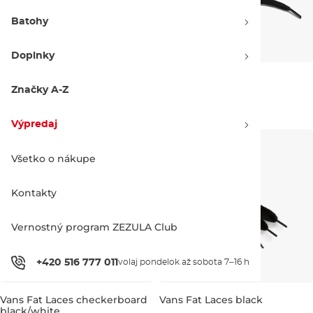
Batohy
Doplnky
Vans Vans Laces 36" black
Vans Laces black
Značky A-Z
5.79 €
6.09 €
7.29 €
7.69 €
M
L
XL
Výpredaj
Všetko o nákupe
Kontakty
Vernostný program ZEZULA Club
+420 516 777 011
volaj pondelok až sobota 7–16 h
Vans Fat Laces checkerboard
Vans Fat Laces black
black/white