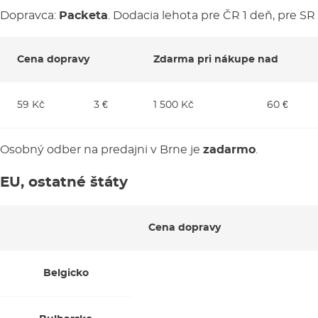
Dopravca:
Packeta
. Dodacia lehota pre ČR 1 deň, pre SR 
Cena dopravy
Zdarma pri nákupe nad
59 Kč
3 €
1 500 Kč
60 €
Osobný odber na predajni v Brne je
zadarmo
.
EU, ostatné štáty
Cena dopravy
Belgicko