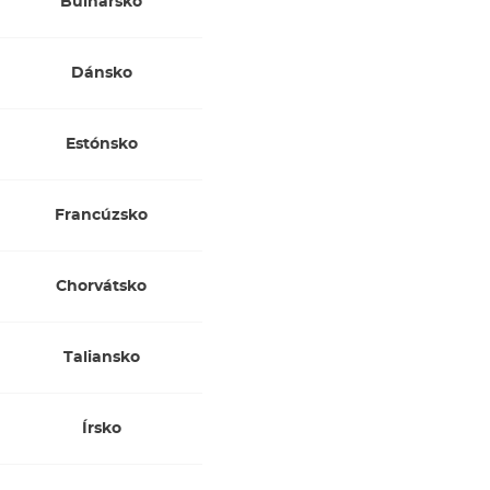
Bulharsko
Dánsko
Estónsko
Francúzsko
Chorvátsko
Taliansko
Írsko