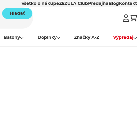
Všetko o nákupe
ZEZULA Club
Predajňa
Blog
Kontakt
Hladať
Batohy
Doplnky
Značky A-Z
Výpredaj