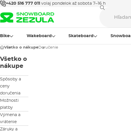
+420 516 777 011
volaj pondelok až sobota 7–16 h
Bike
Wakeboard
Skateboard
Snowboa
Všetko o nákupe
Doručenie
Všetko o
nákupe
Spôsoby a
ceny
doručenia
Možnosti
platby
Výmena a
vrátenie
Záruky a