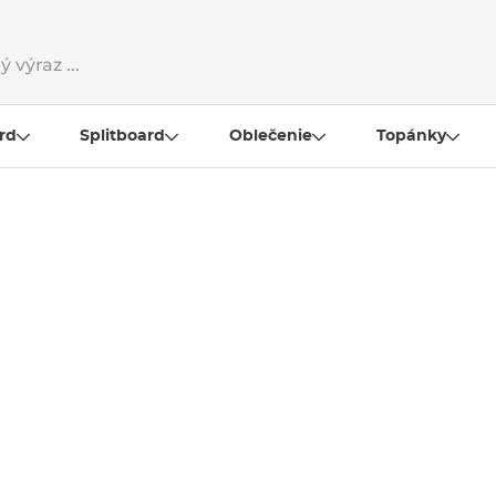
rd
Splitboard
Oblečenie
Topánky