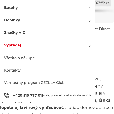
Batohy
Doplnky
Zľava -10 %
Zľava -10 %
ORTOVOX Rescue Set Diract
ORTOVOX Rescue Set Diract
Voice Light
Voice
Značky A-Z
426.90 €
473.90 €
408.90 €
453.90 €
Výpredaj
Všetko o nákupe
1
Kontakty
Ak sa chystáš na svoju prvú backcountry výpravu,
Vernostný program ZEZULA Club
nepodceňuj prípravu a kúp si kompletne vyladený
lavínový set
, na ktorý sa budeš môcť spoľahnúť aj v
+420 516 777 011
volaj pondelok až sobota 7–16 h
tých najvypätejších situáciách.
Lavínová sonda, ľahká
lopata aj lavínový vyhľadávač
ti prídu domov do troch