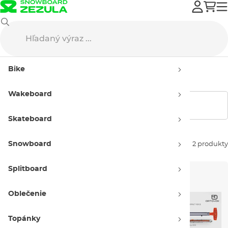
Splitboard
Lavínové vybavenie
Lavínové sety
Bike
Lavínové sety
Wakeboard
Zobraziť filtre
Skateboard
Snowboard
Zoradiť podľa:
2 produkty
Splitboard
Oblečenie
Topánky