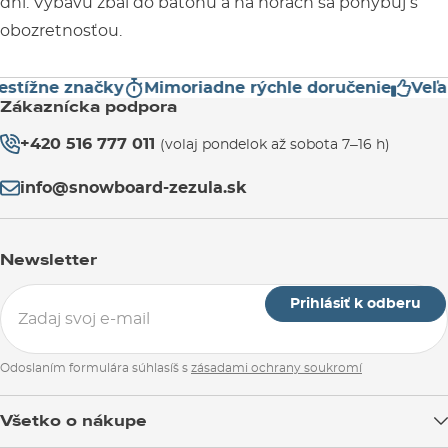
dní. Výbavu zbaľ do batohu a na horách sa pohybuj s
obozretnosťou.
stížne značky
Mimoriadne rýchle doručenie
Veľa
Zákaznícka podpora
+420 516 777 011
(volaj pondelok až sobota 7–16 h)
info@snowboard-zezula.sk
Newsletter
Prihlásiť k odberu
Odoslaním formulára súhlasíš s
zásadami ochrany soukromí
Všetko o nákupe