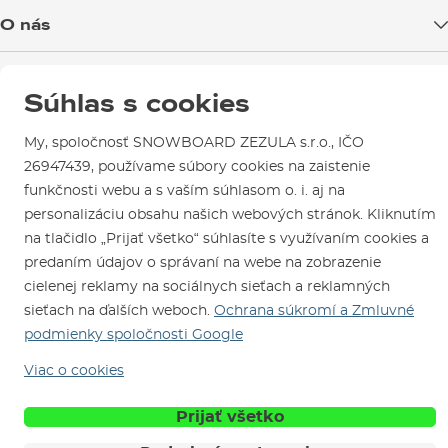
Doprava tovaru
O nás
Možnosti platby
Blog
Predajňa v Brne
Výmena a vrátenie tovaru
Test the Best
Súhlas s cookies
Reklamácie
Otváracia doba
SNOWBOARD ZEZULA Team
Sme overený e-shop.
Návody na použitie a údržbu
My, spoločnosť SNOWBOARD ZEZULA s.r.o., IČO
Mapa a ako k nám
Ako si vybrať vybavenie
Naši spokojní zákazníci nám udelili
26947439, používame súbory cookies na zaistenie
Kontakty
Parkovanie
Certifikát
Overené zákazníkmi
.
funkčnosti webu a s vaším súhlasom o. i. aj na
Požičovňa
personalizáciu obsahu našich webových stránok. Kliknutím
na tlačidlo „Prijať všetko“ súhlasíte s využívaním cookies a
Servis a opravy
predaním údajov o správaní na webe na zobrazenie
cielenej reklamy na sociálnych sieťach a reklamných
sieťach na ďalších weboch.
Ochrana súkromí a Zmluvné
podmienky spoločnosti Google
Viac o cookies
Sme tu pre Vás od roku 1996
Prijať všetko