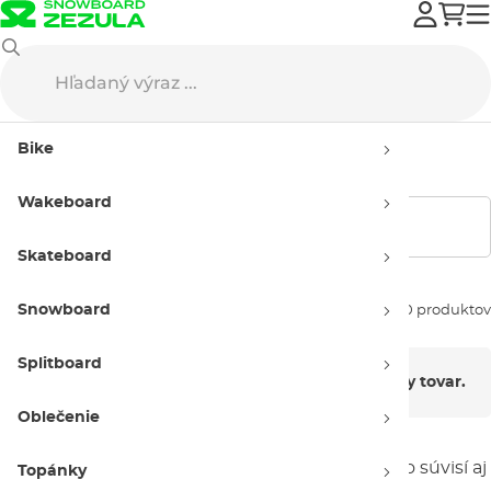
Wakeboard
Neoprénové doplnky
Starostlivosť o neoprén
Bike
Starostlivosť o neoprén
Wakeboard
Zobraziť filtre
Skateboard
Snowboard
Zoradiť podľa:
0 produktov
Splitboard
V tejto kategórii nie je momentálne žiadny tovar.
Oblečenie
S dňami strávenými na wakeboarde veľmi úzko súvisí aj
Topánky