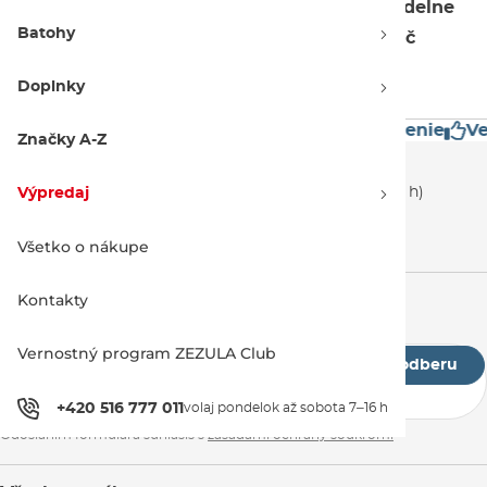
kvalitná neoprénová výstroj
. A tú treba
pravidelne
Batohy
udržiavať!
Tak si vyber z našej ponuky, nech
nič
nezanedbáš
.
Doplnky
estížne značky
Mimoriadne rýchle doručenie
Veľa
Značky A-Z
Zákaznícka podpora
+420 516 777 011
(volaj pondelok až sobota 7–16 h)
Výpredaj
info@snowboard-zezula.sk
Všetko o nákupe
Kontakty
Newsletter
Vernostný program ZEZULA Club
Prihlásiť k odberu
+420 516 777 011
volaj pondelok až sobota 7–16 h
Odoslaním formulára súhlasíš s
zásadami ochrany soukromí