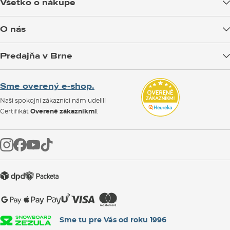
Všetko o nákupe
Doprava tovaru
O nás
Možnosti platby
Blog
Predajňa v Brne
Výmena a vrátenie tovaru
Test the Best
Reklamácie
Otváracia doba
SNOWBOARD ZEZULA Team
Sme overený e-shop.
Návody na použitie a údržbu
Mapa a ako k nám
Ako si vybrať vybavenie
Naši spokojní zákazníci nám udelili
Kontakty
Parkovanie
Certifikát
Overené zákazníkmi
.
Požičovňa
Servis a opravy
Sme tu pre Vás od roku 1996