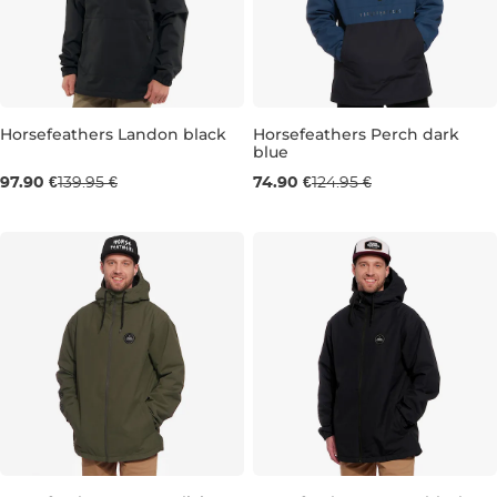
Horsefeathers Landon black
Horsefeathers Perch dark
blue
Výpredaj -30 %
Výpredaj -40 %
97.90 €
139.95 €
74.90 €
124.95 €
M
S