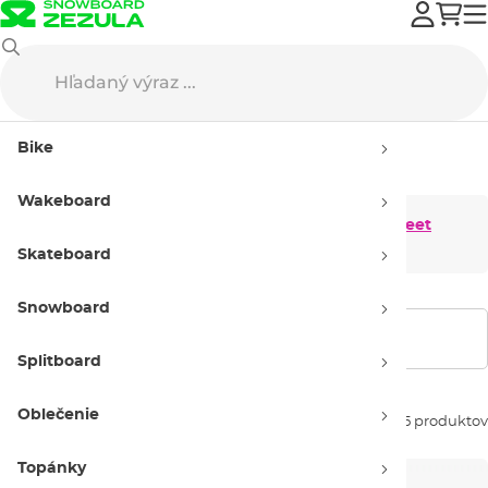
Oblečenie
Street oblečenie
Street bundy
Bike
Street bundy
Wakeboard
Pánske street
Dámske street
bundy
bundy
Skateboard
Snowboard
Zobraziť filtre
Splitboard
Oblečenie
Zoradiť podľa:
35 produktov
Topánky