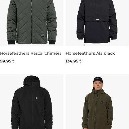
Horsefeathers Rascal chimera
Horsefeathers Ala black
99.95 €
134.95 €
S
M
L
XL
XXL
XS
S
XL