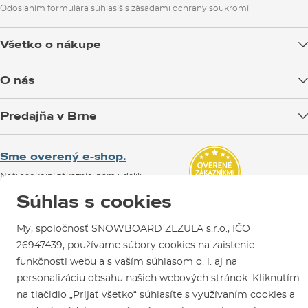
Odoslaním formulára súhlasíš s
zásadami ochrany soukromí
Všetko o nákupe
Doprava tovaru
O nás
Možnosti platby
Blog
Predajňa v Brne
Výmena a vrátenie tovaru
Test the Best
Reklamácie
Otváracia doba
SNOWBOARD ZEZULA Team
Sme overený e-shop.
Návody na použitie a údržbu
Mapa a ako k nám
Ako si vybrať vybavenie
Naši spokojní zákazníci nám udelili
Kontakty
Parkovanie
Certifikát
Overené zákazníkmi
.
Súhlas s cookies
Požičovňa
My, spoločnosť SNOWBOARD ZEZULA s.r.o., IČO
Servis a opravy
26947439, používame súbory cookies na zaistenie
funkčnosti webu a s vaším súhlasom o. i. aj na
personalizáciu obsahu našich webových stránok. Kliknutím
na tlačidlo „Prijať všetko“ súhlasíte s využívaním cookies a