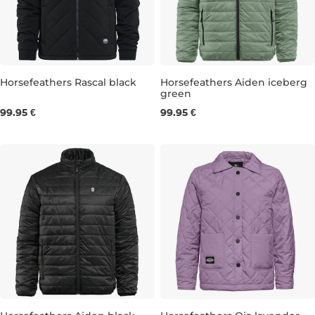
Horsefeathers Rascal black
Horsefeathers Aiden iceberg
green
S
M
L
XS
S
M
L
XL
XXL
99.95 €
99.95 €