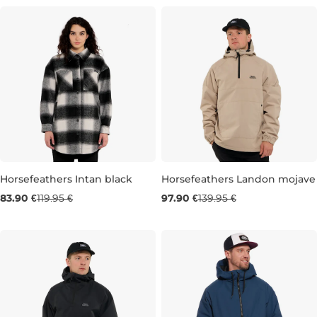
S
M
L
Horsefeathers Intan black
Horsefeathers Landon mojave
Výpredaj -30 %
Výpredaj -30 %
83.90 €
119.95 €
97.90 €
139.95 €
M
L
L