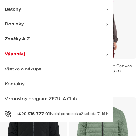
Batohy
Doplnky
Značky A-Z
Výpredaj
Vans Torrey Nylon Coaches
Vans Torrey Pigment Canvas
Všetko o nákupe
Jacket 2.0 glacial slate
Coaches Jckt mountain
Zľava -19 %
Zľava -20 %
essentials asphalt
Kontakty
57.90 €
71.90 €
60.90 €
75.90 €
S
M
L
XL
XXL
S
M
L
XL
XXL
Vernostný program ZEZULA Club
+420 516 777 011
volaj pondelok až sobota 7–16 h