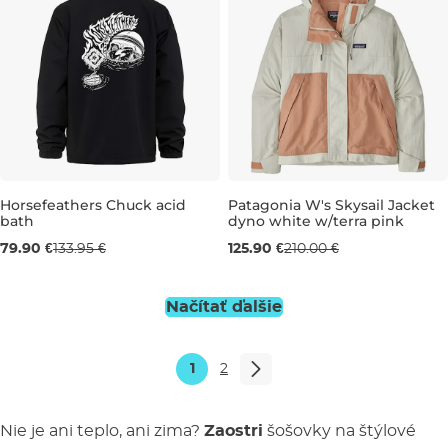
Horsefeathers Chuck acid
Patagonia W's Skysail Jacket
bath
dyno white w/terra pink
Výpredaj -40 %
Výpredaj -40 %
79.90 €
133.95 €
125.90 €
210.00 €
M
L
M
L
Načítať ďalšie
1
2
Nie je ani teplo, ani zima?
Zaostri
šošovky na štýlové