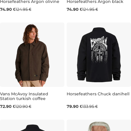
Horsefeathers Argon olivine
Horsefeathers Argon black
Výpredaj -40 %
Výpredaj -40 %
74.90 €
124.95 €
74.90 €
124.95 €
M
S
Vans McAvoy Insulated
Horsefeathers Chuck danihell
Station turkish coffee
Výpredaj -40 %
Výpredaj -40 %
72.90 €
120.90 €
79.90 €
133.95 €
L
XXL
M