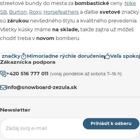
streetové bundy do mesta za
bombastické
ceny.
Nike
SB
,
Burton
,
Roxy
,
Horsefeathers
a ďalšie
svetové
značky
sú
zárukou
nevšedného štýlu a kvalitného prevedenia.
Všetky kúsky máme
na sklade,
takže zajtra už môžeš
chodiť treba v
novom
bomberu.
načky
Mimoriadne rýchle doručenie
Veľa spokojný
Zákaznícka podpora
+420 516 777 011
(volaj pondelok až sobota 7–16 h)
info@snowboard-zezula.sk
Newsletter
Prihlásiť k odberu