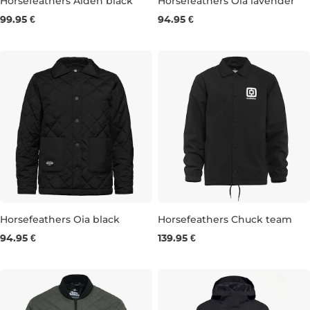
Horsefeathers Aiden black
Horsefeathers Oia lavender
99.95 €
94.95 €
XS
M
L
XL
XXL
XS
S
M
L
XL
Horsefeathers Oia black
Horsefeathers Chuck team
94.95 €
139.95 €
S
M
L
XL
S
M
L
XL
XXL