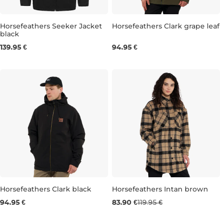
Horsefeathers Seeker Jacket
Horsefeathers Clark grape leaf
black
S
M
L
XL
XXL
S
M
L
XL
XXL
139.95 €
94.95 €
Horsefeathers Clark black
Horsefeathers Intan brown
Výpredaj -30 %
94.95 €
83.90 €
119.95 €
S
M
L
XL