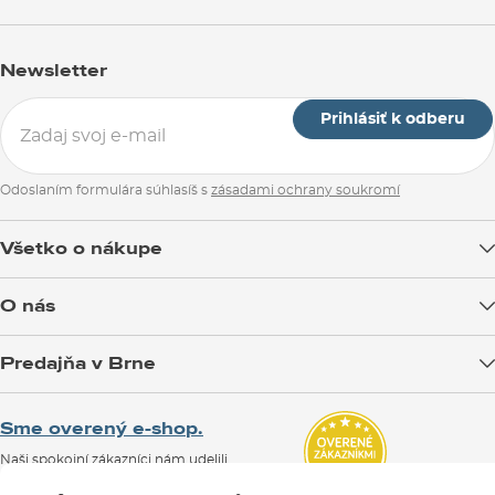
Newsletter
Prihlásiť k odberu
Odoslaním formulára súhlasíš s
zásadami ochrany soukromí
Všetko o nákupe
Doprava tovaru
O nás
Možnosti platby
Blog
Predajňa v Brne
Výmena a vrátenie tovaru
Test the Best
Reklamácie
Otváracia doba
SNOWBOARD ZEZULA Team
Sme overený e-shop.
Návody na použitie a údržbu
Mapa a ako k nám
Ako si vybrať vybavenie
Naši spokojní zákazníci nám udelili
Kontakty
Parkovanie
Certifikát
Overené zákazníkmi
.