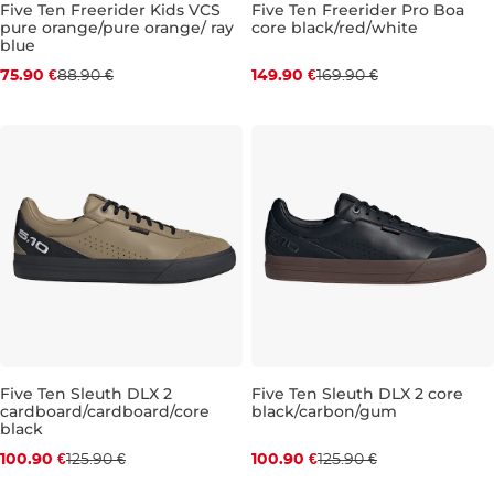
Five Ten Freerider Kids VCS
Five Ten Freerider Pro Boa
pure orange/pure orange/ ray
core black/red/white
Zľava -15 %
Zľava -12 %
blue
75.90 €
88.90 €
149.90 €
169.90 €
UK 3
UK 3,5
UK 4
UK 4,5
UK 7,5
UK 5
UK 9,5
UK 10
UK 
Five Ten Sleuth DLX 2
Five Ten Sleuth DLX 2 core
cardboard/cardboard/core
black/carbon/gum
Zľava -20 %
Zľava -20 %
black
100.90 €
125.90 €
100.90 €
125.90 €
UK 10
UK 10,5
UK 11
UK 11,5
UK 8
UK 8,5
UK 9
UK 9