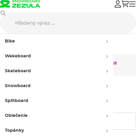
Bike
Bike topánky
Bike
Bike topánky
Wakeboard
Pánske bike
Dámske bike
topánky
topánky
Skateboard
Snowboard
Detské bike
topánky
Splitboard
Oblečenie
Zobraziť filtre
Topánky