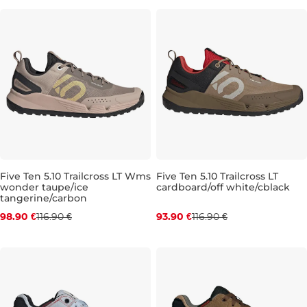
Five Ten 5.10 Trailcross LT Wms
Five Ten 5.10 Trailcross LT
wonder taupe/ice
cardboard/off white/cblack
Zľava -15 %
Zľava -20 %
tangerine/carbon
98.90 €
116.90 €
93.90 €
116.90 €
UK 6,5
UK 7
UK 10,5
UK 11,5
UK 12