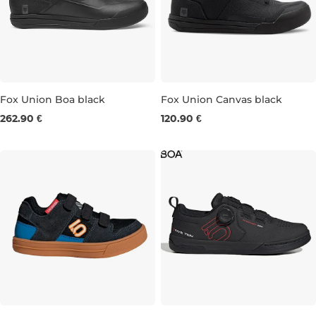
Fox Union Boa black
Fox Union Canvas black
262.90 €
120.90 €
UK 7,5
UK 8
UK 8,5
UK 9,25
UK 8
UK 10,5
UK 9
UK 9,5
UK 10