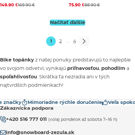
149.90 €
169.90 €
75.90 €
88.90 €
UK 8,5
UK 9,5
UK 11,5
UK 12
UK 3
UK 3,5
UK 4
UK 4,
Načítať ďalšie
1
2
…
4
Bike topánky
z našej ponuky predstavujú to najlepšie
vo svojom odvetví, vynikajú
priľnavosťou
,
pohodlím
a
spoľahlivosťou
. Skrátka ťa nezradia ani v tých
najtvrdších podmienkach!
načky
Mimoriadne rýchle doručenie
Veľa spokojn
Zákaznícka podpora
+420 516 777 011
(volaj pondelok až sobota 7–16 h)
info@snowboard-zezula.sk