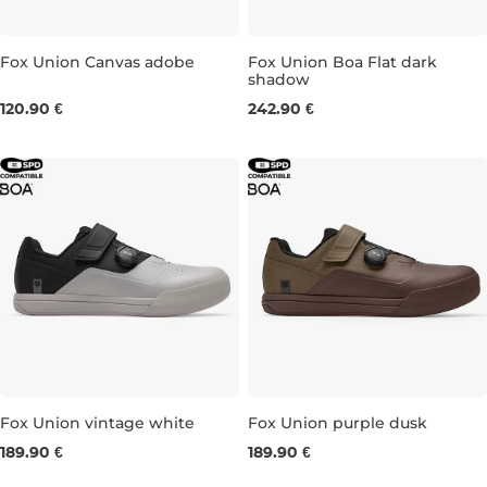
Fox Union Canvas adobe
Fox Union Boa Flat dark
shadow
UK 8
UK 9
UK 10,5
UK 7
UK 8
UK 9
UK 9,5
120.90 €
242.90 €
Fox Union vintage white
Fox Union purple dusk
189.90 €
189.90 €
UK 9
UK 9,5
UK 10,5
UK 11,5
UK 8
UK 9
UK 9,5
UK 10