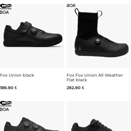
Fox Union black
Fox Fox Union All Weather
Flat black
UK 8
UK 9,5
UK 10,5
UK 7
UK 8
UK 9
UK 9,5
189.90 €
262.90 €