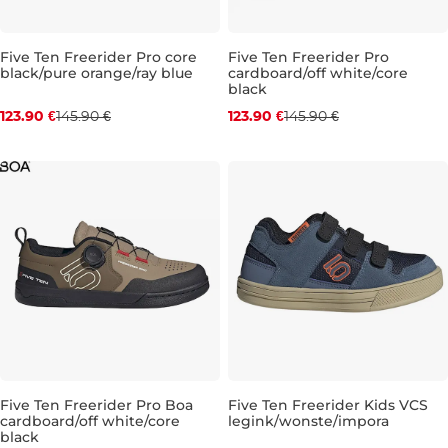
Five Ten Freerider Pro core
Five Ten Freerider Pro
black/pure orange/ray blue
cardboard/off white/core
Zľava -15 %
Zľava -15 %
black
123.90 €
145.90 €
123.90 €
145.90 €
UK 9,5
UK 10
UK 11
UK 11,5
UK 9
UK 9,5
UK 10
UK 1
Five Ten Freerider Pro Boa
Five Ten Freerider Kids VCS
cardboard/off white/core
legink/wonste/impora
Zľava -12 %
Zľava -15 %
black