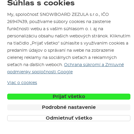
Súhlas s cookies
Požičovňa
Servis a opravy
My, spoločnosť SNOWBOARD ZEZULA s.r.o., IČO
26947439, používame súbory cookies na zaistenie
funkčnosti webu a s vaším súhlasom o. i. aj na
personalizáciu obsahu našich webových stránok. Kliknutím
na tlačidlo „Prijať všetko“ súhlasíte s využívaním cookies a
predaním údajov o správaní na webe na zobrazenie
cielenej reklamy na sociálnych sieťach a reklamných
Sme tu pre Vás od roku 1996
sieťach na ďalších weboch.
Ochrana súkromí a Zmluvné
podmienky spoločnosti Google
© 2026 SNOWBOARD ZEZULA s.r.o.
Slovensky
Viac o cookies
Obchodné podmienky
Cookies
Ochrana osobných údajov
Prijať všetko
Podrobné nastavenie
Odmietnuť všetko