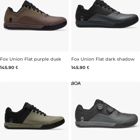
Fox Union Flat purple dusk
Fox Union Flat dark shadow
145.90 €
145.90 €
UK 6,5
UK 8
UK 9,5
UK 10,5
UK 8
UK 11,5
UK 9
UK 9,5
UK 10