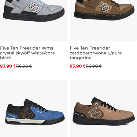
Five Ten Freerider Wms
Five Ten Freerider
crystal sky/off white/core
cardboard/wonalu/pure
Zľava -20 %
Zľava -20 %
black
tangerine
93.90 €
116.90 €
93.90 €
116.90 €
UK 5,5
UK 6
UK 6,5
UK 9,5
UK 10
UK 11
UK 1