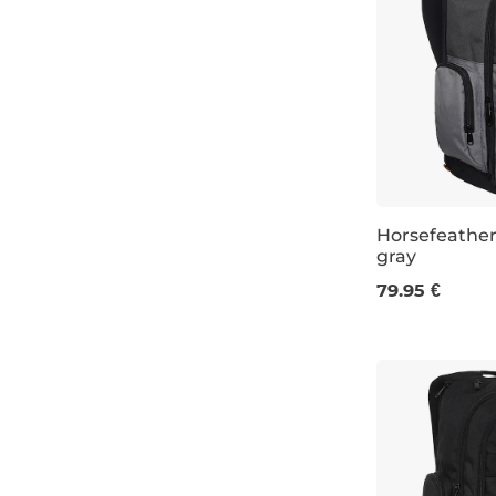
Horsefeathers
gray
32L 48×33×20
79.95 €