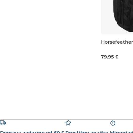
Horsefeather
32L 48×33×20
79.95 €
Doprava zadarmo od 60 €
Prestížne značky
Mimoriad