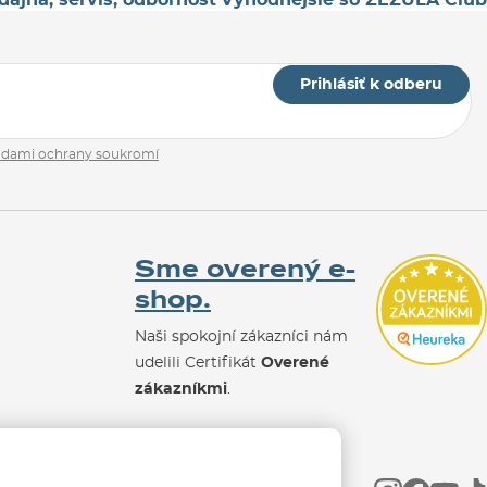
Prihlásiť k odberu
adami ochrany soukromí
Sme overený e-
shop.
Naši spokojní zákazníci nám
udelili Certifikát
Overené
zákazníkmi
.