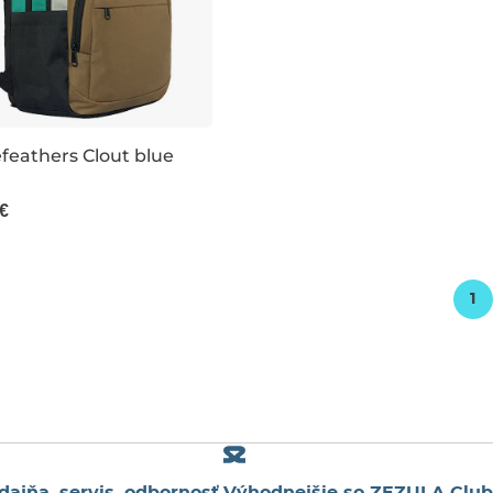
feathers Clout blue
46×31×20 CM
 €
1
dajňa, servis, odbornosť
Výhodnejšie so ZEZULA Club