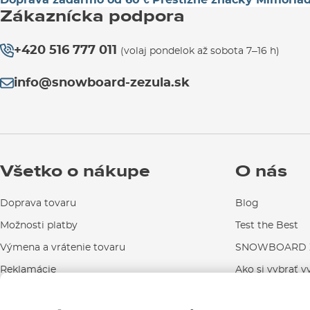
Zákaznícka podpora
+420 516 777 011
(volaj pondelok až sobota 7–16 h)
info@snowboard-zezula.sk
Všetko o nákupe
O nás
Doprava tovaru
Blog
Možnosti platby
Test the Best
Výmena a vrátenie tovaru
SNOWBOARD Z
Reklamácie
Ako si vybrať v
Návody na použitie a údržbu