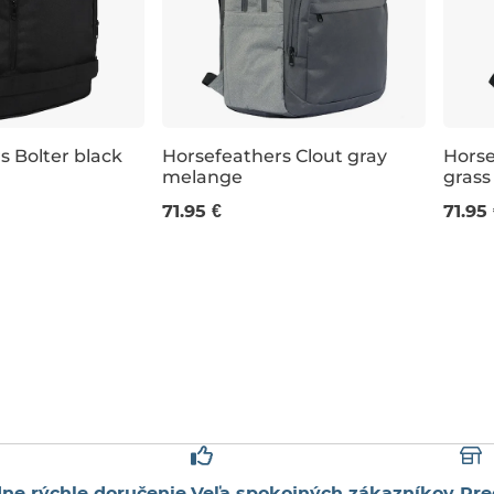
s Bolter black
Horsefeathers Clout gray
Horse
melange
grass
 CM
26L 46×31×20 CM
26L 
71.95 €
71.95
ne rýchle doručenie
Veľa spokojných zákazníkov
Pre