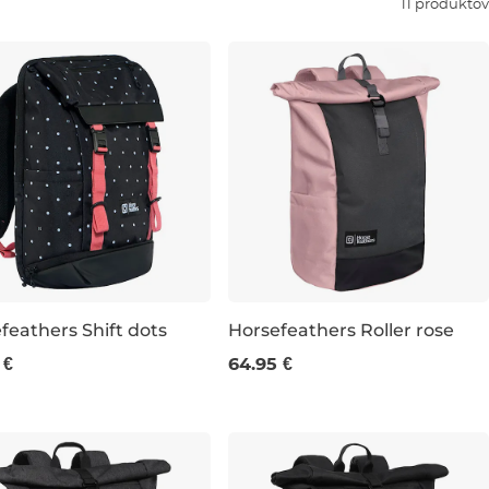
11 produktov
feathers Shift dots
Horsefeathers Roller rose
 €
64.95 €
50×33×20 CM
22L 50×30×15 CM