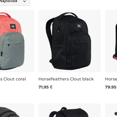
 Clout coral
Horsefeathers Clout black
Horse
71.95 €
79.95
 CM
26L 46×31×20 CM
28L 