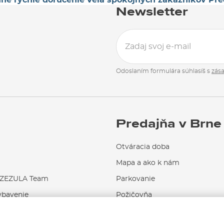
Newsletter
Odoslaním formulára súhlasíš s
zás
Predajňa v Brne
Otváracia doba
Mapa a ako k nám
EZULA Team
Parkovanie
ybavenie
Požičovňa
Servis a opravy