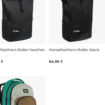
feathers Roller heather
Horsefeathers Roller black
50×30×15 CM
22L 50×30×15 CM
 €
64.95 €