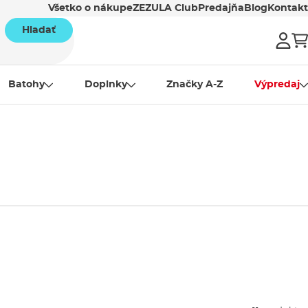
Všetko o nákupe
ZEZULA Club
Predajňa
Blog
Kontakt
Hladať
Batohy
Doplnky
Značky A-Z
Výpredaj