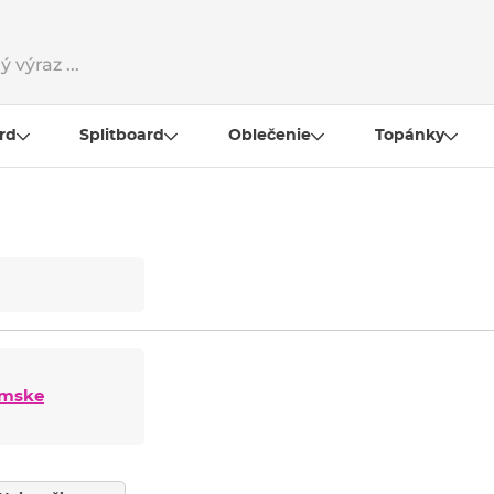
rd
Splitboard
Oblečenie
Topánky
mske