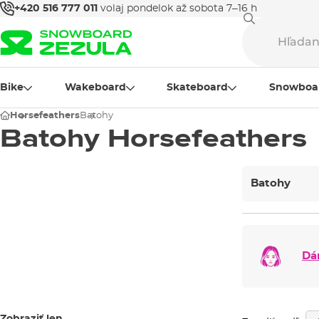
+420 516 777 011
volaj pondelok až sobota 7–16 h
Bike
Wakeboard
Skateboard
Snowboa
Horsefeathers
Batohy
Batohy Horsefeathers
Batohy
Dá