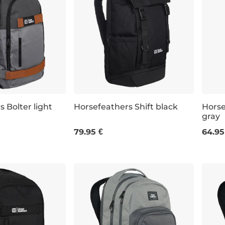
 Bolter light
Horsefeathers Shift black
Horse
gray
 CM
28L 50×33×20 CM
22L 
79.95 €
64.95