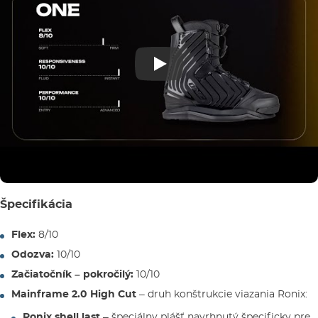
Špecifikácia
Flex:
8/10
Odozva:
10/10
Začiatočník – pokročilý:
10/10
Mainframe 2.0 High Cut
– druh konštrukcie viazania Ronix:
Ronix shell last
– špeciálny plášť navrhnutý špecificky pre