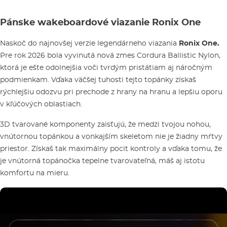
Pánske wakeboardové viazanie Ronix One
Naskoč do najnovšej verzie legendárneho viazania
Ronix One.
Pre rok 2026 bola vyvinutá nová zmes Cordura Ballistic Nylon,
ktorá je ešte odolnejšia voči tvrdým pristátiam aj náročným
podmienkam. Vďaka väčšej tuhosti tejto topánky získaš
rýchlejšiu odozvu pri prechode z hrany na hranu a lepšiu oporu
v kľúčových oblastiach.
3D tvarované komponenty zaisťujú, že medzi tvojou nohou,
vnútornou topánkou a vonkajším skeletom nie je žiadny mŕtvy
priestor. Získaš tak maximálny pocit kontroly a vďaka tomu, že
je vnútorná topánočka tepelne tvarovateľná, máš aj istotu
komfortu na mieru.