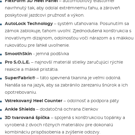
FlexForm 3D Heel Panel
– automobilový elastomér
navrhnutý tak, aby odolal extrémnemu ťahu, a zároveň
poskytoval jazdcovi pružnosť a výkon.
AutoLock Technology
– systém uťahovania. Posunutím sa
zámok zablokuje, ťahom uvoľní. Zjednodušená konštrukcia s
inovatívnym dizajnom, odolnosťou voči nárazom a s mäkkou
rukoväťou pre ľahké uvoľnenie.
SmoothSkin
- jemná podšívka
Pro S.O.L.E.
– najnovší materiál stielky zaručujúci rýchle
reakcie a mäkké pristátia.
SuperFabric®
– táto spevnená tkanina je veľmi odolná.
Nanáša sa na jazyk, aby sa zabránilo zarezaniu šnúrok a ich
opotrebovaniu.
Vstrekovaný Heel Counter
– odolnosť a podpora päty
Ankle Shields
– dodatočná ochrana členkov
3D tvarovaná špička
– spojená s konštrukciou topánky a
vyrobená z dvoch rôznych materiálov pre dokonalú
kombináciu prispôsobenia a zvýšenie odozvy.