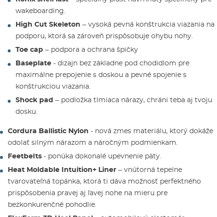
wakeboarding.
High Cut Skeleton
– vysoká pevná konštrukcia viazania na
podporu, ktorá sa zároveň prispôsobuje ohybu nohy.
Toe cap
– podpora a ochrana špičky
Baseplate
- dizajn bez základne pod chodidlom pre
maximálne prepojenie s doskou a pevné spojenie s
konštrukciou viazania.
Shock pad
– podložka tlmiaca nárazy, chráni teba aj tvoju
dosku.
Cordura Ballistic Nylon
- nová zmes materiálu, ktorý dokáže
odolať silným nárazom a náročným podmienkam.
Feetbelts
- ponúka dokonalé upevnenie päty.
Heat Moldable Intuition+ Liner
– vnútorná tepelne
tvarovateľná topánka, ktorá ti dáva možnosť perfektného
prispôsobenia pravej aj ľavej nohe na mieru pre
bezkonkurenčné pohodlie.