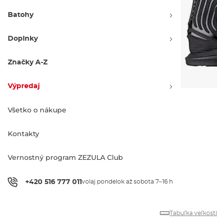
Batohy
Doplnky
Značky A-Z
Výpredaj
Všetko o nákupe
Farebné varianty
Kontakty
Vernostný program ZEZULA Club
599.00 €
+420 516 777 011
volaj pondelok až sobota 7–16 h
Tabuľka veľkostí