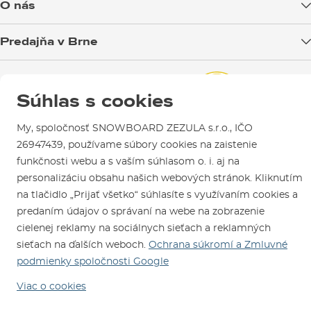
O nás
veľkosťou nohy.
Možnosti platby
Blog
Predajňa v Brne
Výmena a vrátenie tovaru
The System
Test the Best
Reklamácie
Otváracia doba
SNOWBOARD ZEZULA Team
Sme overený e-shop.
The System
viazanie je doména značky Hyperlite. Ide o
Návody na použitie a údržbu
Mapa a ako k nám
Súhlas s cookies
Ako si vybrať vybavenie
samostatné viazanie a topánky
, tak ako to poznáte zo
Naši spokojní zákazníci nám udelili
Kontakty
Parkovanie
snowboardu. Odopínajú sa teda len z viazania a pri páde na
Certifikát
Overené zákazníkmi
.
My, spoločnosť SNOWBOARD ZEZULA s.r.o., IČO
cable si späť na štart dôjdete pohodlne obutí, čo predstavuje
Požičovňa
26947439, používame súbory cookies na zaistenie
výhodu predovšetkým tam, kde je napr. kamenistá cesta,
Servis a opravy
funkčnosti webu a s vaším súhlasom o. i. aj na
nepohodlná pre bosé nohy.
personalizáciu obsahu našich webových stránok. Kliknutím
na tlačidlo „Prijať všetko“ súhlasíte s využívaním cookies a
Jazdci ako
Shaun Murray
či
Rusty Malinoski
, ktorí
The System
predaním údajov o správaní na webe na zobrazenie
testovali, si ho veľmi pochvaľujú pre jeho pevnosť a podporu na
cielenej reklamy na sociálnych sieťach a reklamných
jednej strane a vynikajúci komfort na strane druhej. Zároveň
sieťach na ďalších weboch.
Ochrana súkromí a Zmluvné
poukazujú na vynikajúci prenos energie z jazdcovho tela do
podmienky spoločnosti Google
Sme tu pre Vás od roku 1996
dosky, čo má za následok precízne a hlavne okamžité zvládnutie
Viac o cookies
trikov.
© 2026 SNOWBOARD ZEZULA s.r.o.
Slovensky