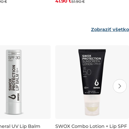
41.90 €
90 €
51.90 €
0
11
12
7
8
9
10
11
Zobraziť všetko
eral UV Lip Balm
SWOX Combo Lotion + Lip SPF