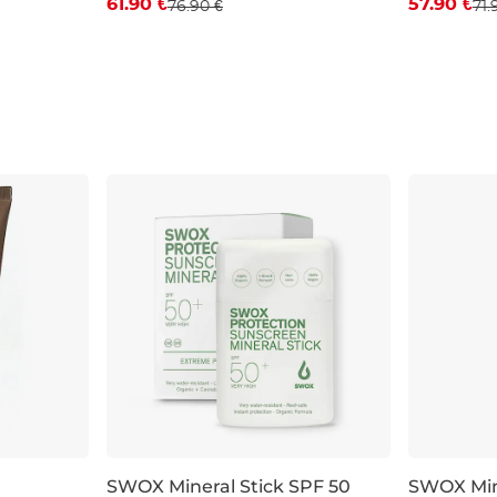
61.90 €
57.90 €
76.90 €
71.
5
6
6,5
7
9
1
SWOX Mineral Stick SPF 50
SWOX Min