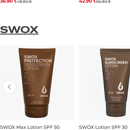
36.90 €
42.90 €
48.90 €
56.90 €
7
8
9
10
11
7
8
9
10
11
SWOX
SWOX Max Lotion SPF 50
SWOX Lotion SPF 30