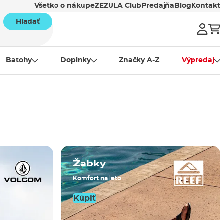
Všetko o nákupe
ZEZULA Club
Predajňa
Blog
Kontakt
Hladať
Batohy
Doplnky
Značky A-Z
Výpredaj
Žabky
Komfort na leto
Kúpiť