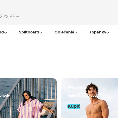
rd
Splitboard
Oblečenie
Topánky
Plavky
pohody
Nahoď štýl do vody
Kúpiť