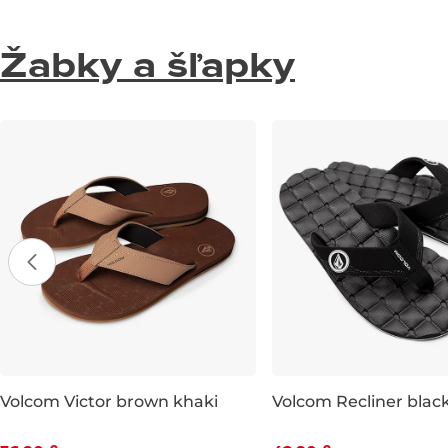
Žabky a šľapky
Volcom Victor brown khaki
Volcom Recliner blac
Zľava -25 %
Zľava -25 %