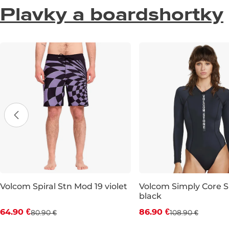
Plavky a boardshortky
Volcom Spiral Stn Mod 19 violet
Volcom Simply Core S
black
Zľava -20 %
Zľava -20 %
64.90 €
86.90 €
80.90 €
108.90 €
29
31
32
33
34
36
38
S
M
L