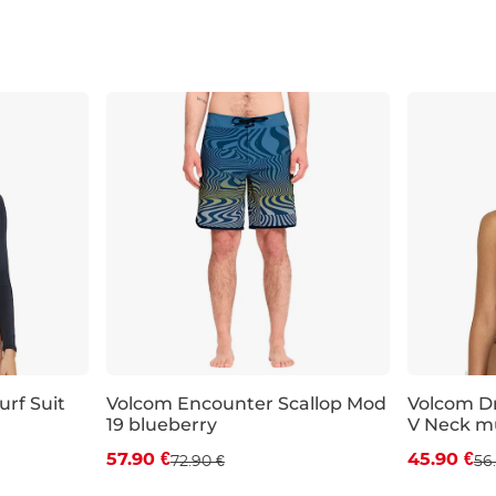
urf Suit
Volcom Encounter Scallop Mod
Volcom D
19 blueberry
V Neck mu
Zľava -21 %
Zľava -1
57.90 €
45.90 €
72.90 €
56
29
30
31
32
33
34
36
38
S
M
L