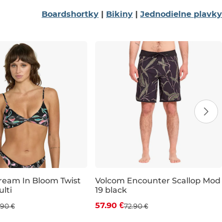
Boardshortky
|
Bikiny
|
Jednodielne plavky
ream In Bloom Twist
Volcom Encounter Scallop Mod
lti
19 black
9 %
Zľava -21 %
57.90 €
.90 €
72.90 €
XL
31
32
33
34
36
38