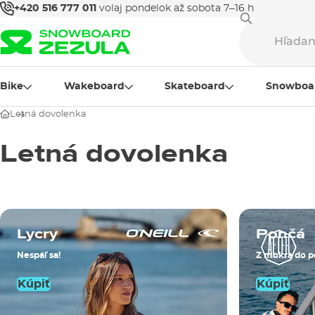
+420 516 777 011
volaj pondelok až sobota 7–16 h
Bike
Wakeboard
Skateboard
Snowboa
Letná dovolenka
Letná dovolenka
Lycry
Pončá
Nespáľ sa!
Z mokra do 
Kúpiť
Kúpiť