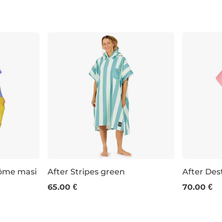
érôme masi
After Stripes green
After Dest
65.00 €
70.00 €