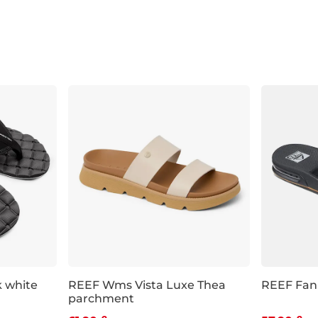
k white
REEF Wms Vista Luxe Thea
REEF Fann
parchment
Zľava -20 %
Zľava -1