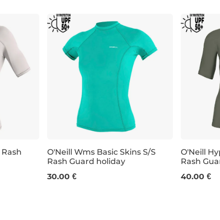
S Rash
O'Neill Wms Basic Skins S/S
O'Neill H
Rash Guard holiday
Rash Gua
S
M
M
L
X
30.00 €
40.00 €