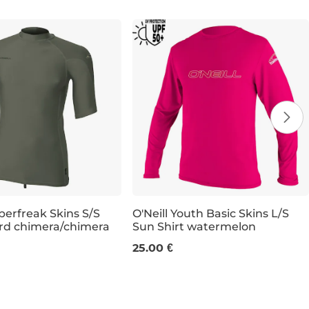
yperfreak Skins S/S
O'Neill Youth Basic Skins L/S
rd chimera/chimera
Sun Shirt watermelon
L
8
10
12
14
16
25.00 €