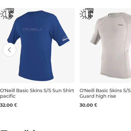
O'Neill Basic Skins S/S Sun Shirt
O'Neill Basic Skins S/
pacific
Guard high rise
S
L
XS
L
XL
XXL
32.00 €
30.00 €