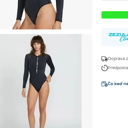
Doprava 
Predpokl
Čo keď n