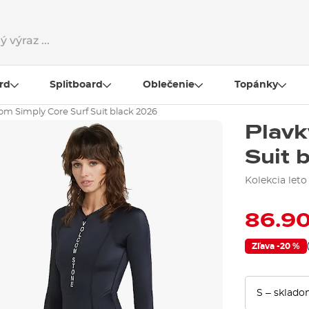
rd
Splitboard
Oblečenie
Topánky
om Simply Core Surf Suit black 2026
Plav
Suit
b
Kolekcia leto
86.90
Zľava -20 %