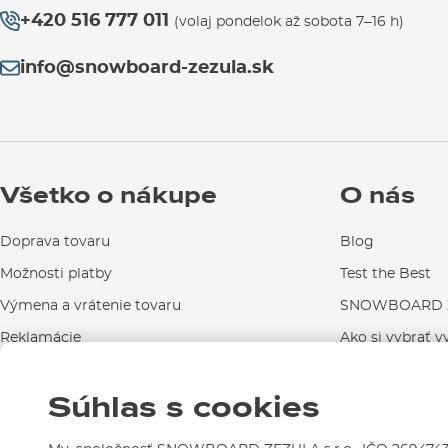
+420 516 777 011
(volaj pondelok až sobota 7–16 h)
info@snowboard-zezula.sk
Všetko o nákupe
O nás
Doprava tovaru
Blog
Možnosti platby
Test the Best
Výmena a vrátenie tovaru
SNOWBOARD Z
Reklamácie
Ako si vybrať v
Návody na použitie a údržbu
Súhlas s cookies
Kontakty