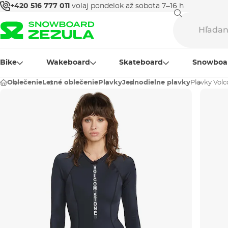
+420 516 777 011
volaj pondelok až sobota 7–16 h
Bike
Wakeboard
Skateboard
Snowboa
Oblečenie
Letné oblečenie
Plavky
Jednodielne plavky
Plavky Volc