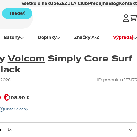
Všetko o nákupe
ZEZULA Club
Predajňa
Blog
Kontakt
Hladať
Batohy
Doplnky
Značky A-Z
Výpredaj
ky
Volcom
Simply Core Surf
lack
 2026
ID produktu 153175
 €
108.90 €
História ceny