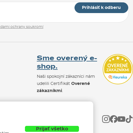
Prihlásiť k odberu
adami ochrany soukromí
Sme overený e-
shop.
Naši spokojní zákazníci nám
udelili Certifikát
Overené
zákazníkmi
.
Prijať všetko