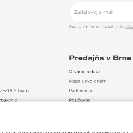
Odoslaním formulára súhlasíš s
zás
Predajňa v Brne
Otváracia doba
Mapa a ako k nám
EZULA Team
Parkovanie
ybavenie
Požičovňa
Servis a opravy