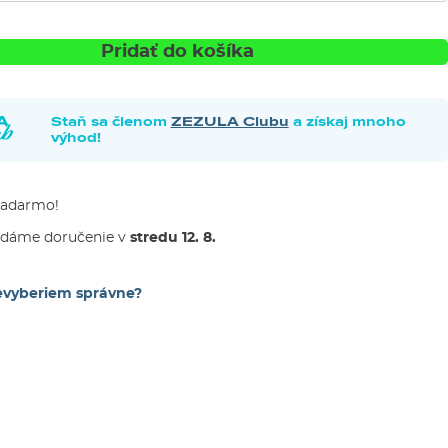
Pridať do košíka
Staň sa členom
ZEZULA Clubu
a získaj mnoho
výhod!
zadarmo!
adáme doručenie v
stredu 12. 8.
evyberiem správne?