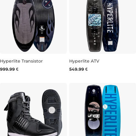
Hyperlite Transistor
Hyperlite ATV
999.99 €
549.99 €
52''
54''
143
148
153