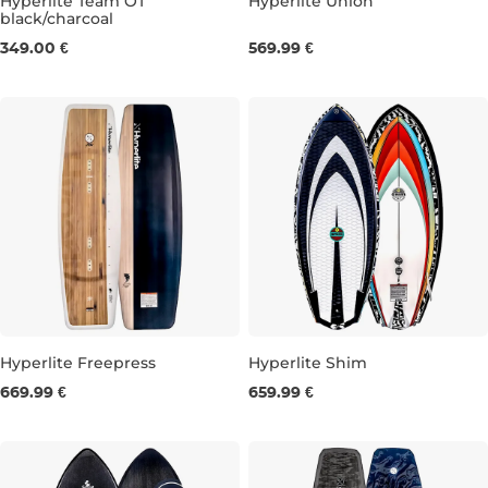
Hyperlite Team OT
Hyperlite Union
black/charcoal
UK 3,5-7,5
UK 6,5-10
UK 9,5-13,5
134
138
143
147
349.00 €
569.99 €
Hyperlite Freepress
Hyperlite Shim
669.99 €
659.99 €
145
148
4'7''