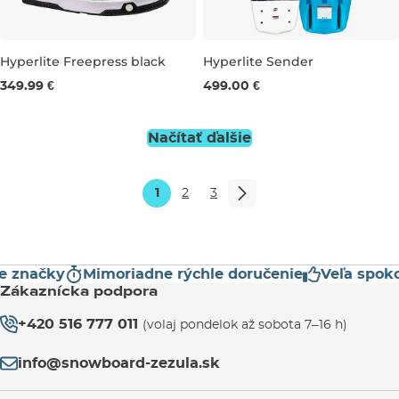
Hyperlite Freepress black
Hyperlite Sender
349.99 €
499.00 €
UK 6
UK 7
UK 8
UK 9
UK 11
132
136
UK 12
140
144
Načítať ďalšie
1
2
3
značky
Mimoriadne rýchle doručenie
Veľa spokojn
Zákaznícka podpora
+420 516 777 011
(volaj pondelok až sobota 7–16 h)
info@snowboard-zezula.sk