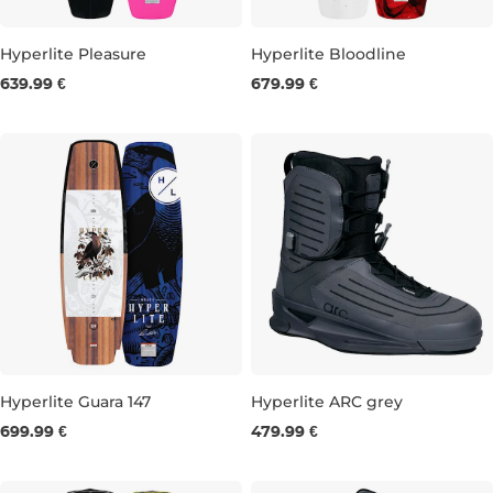
Hyperlite Pleasure
Hyperlite Bloodline
639.99 €
679.99 €
144
148
152
156
147
151
155
Hyperlite Guara 147
Hyperlite ARC grey
699.99 €
479.99 €
147
UK 7
UK 8
UK 9
UK 10