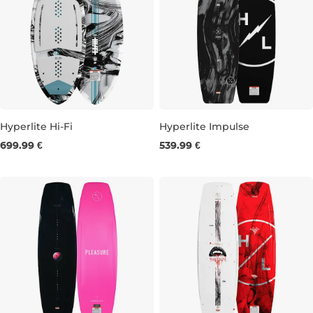
Hyperlite Hi-Fi
Hyperlite Impulse
699.99 €
539.99 €
56''
143
147
151