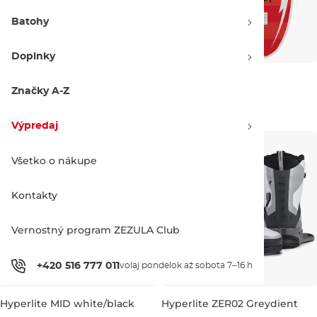
Batohy
Doplnky
Hyperlite Remix black/white
Hyperlite Shift
Značky A-Z
269.99 €
369.99 €
UK 6,5-10
50''
55''
Výpredaj
Všetko o nákupe
Kontakty
Vernostný program ZEZULA Club
+420 516 777 011
volaj pondelok až sobota 7–16 h
Hyperlite MID white/black
Hyperlite ZER02 Greydient