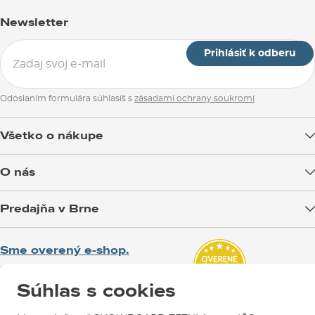
Newsletter
Prihlásiť k odberu
Odoslaním formulára súhlasíš s
zásadami ochrany soukromí
Všetko o nákupe
Doprava tovaru
O nás
Možnosti platby
Blog
Predajňa v Brne
Výmena a vrátenie tovaru
Test the Best
Reklamácie
Otváracia doba
SNOWBOARD ZEZULA Team
Sme overený e-shop.
Návody na použitie a údržbu
Mapa a ako k nám
Ako si vybrať vybavenie
Naši spokojní zákazníci nám udelili
Kontakty
Parkovanie
Súhlas s cookies
Certifikát
Overené zákazníkmi
.
Požičovňa