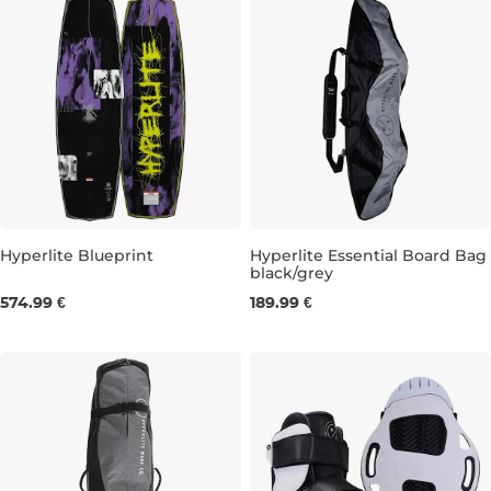
Hyperlite Blueprint
Hyperlite Essential Board Bag
black/grey
138
143
147
574.99 €
189.99 €