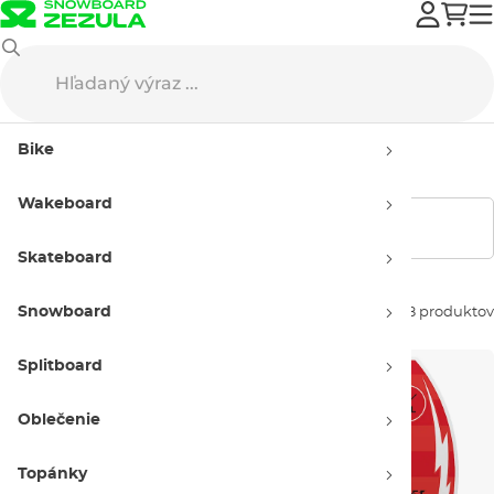
Hyperlite
Pánske
Bike
Pánsky tovar Hyperlite
Wakeboard
Zobraziť filtre
Skateboard
Snowboard
Zoradiť podľa:
58 produktov
Splitboard
Oblečenie
Topánky