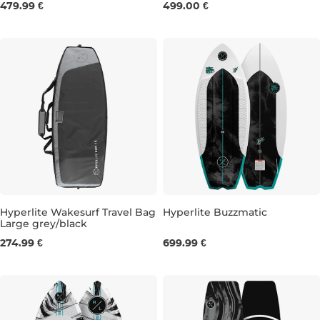
479.99 €
499.00 €
UK 8
UK 9
UK 10
UK 11
UK 12-13
UK 8
UK 9
UK 10
Hyperlite Wakesurf Travel Bag
Hyperlite Buzzmatic
Large grey/black
5'0''
4'8''
274.99 €
699.99 €