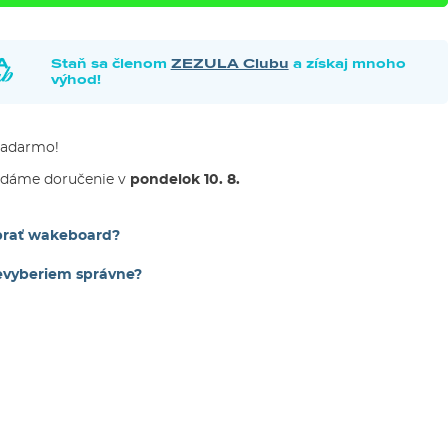
Staň sa členom
ZEZULA Clubu
a získaj mnoho
výhod!
zadarmo!
adáme doručenie v
pondelok 10. 8.
ybrať wakeboard?
evyberiem správne?