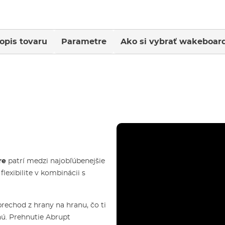
opis tovaru
Parametre
Ako si vybrať wakeboar
re
patrí medzi najobľúbenejšie
flexibilite v kombinácii s
prechod z hrany na hranu, čo ti
hú. Prehnutie Abrupt