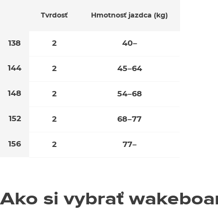
Tvrdosť
Hmotnosť jazdca (kg)
138
2
40–
144
2
45–64
148
2
54–68
152
2
68–77
156
2
77–
Ako si vybrať wakeboa