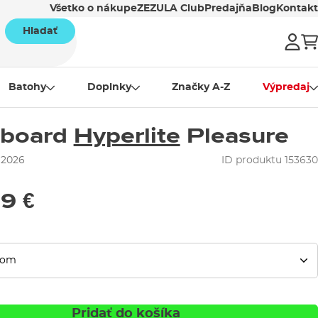
Všetko o nákupe
ZEZULA Club
Predajňa
Blog
Kontakt
Hladať
Batohy
Doplnky
Značky A-Z
Výpredaj
board
Hyperlite
Pleasure
 2026
ID produktu 153630
9 €
Pridať do košíka