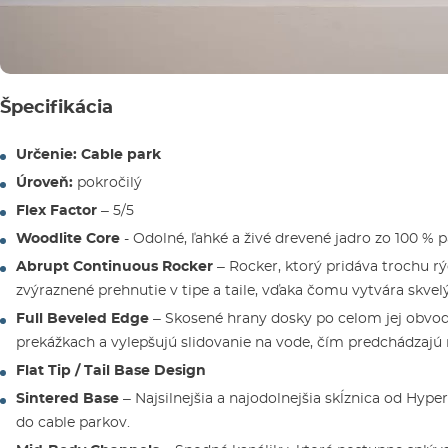
Špecifikácia
Určenie: Cable park
Úroveň:
pokročilý
Flex Factor
– 5/5
Woodlite Core
- Odolné, ľahké a živé drevené jadro zo 100 % 
Abrupt Continuous Rocker
– Rocker, ktorý pridáva trochu r
zvýraznené prehnutie v tipe a taile, vďaka čomu vytvára skvel
Full Beveled Edge
– Skosené hrany dosky po celom jej obvo
prekážkach a vylepšujú slidovanie na vode, čím predchádzajú
Flat Tip / Tail Base Design
Sintered Base
– Najsilnejšia a najodolnejšia skĺznica od Hype
do cable parkov.