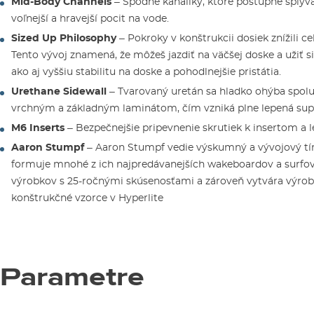
Mid-Body Channels
– Spodné kanáliky, ktoré postupne splýva
voľnejší a hravejší pocit na vode.
Sized Up Philosophy
– Pokroky v konštrukcii dosiek znížili
Tento vývoj znamená, že môžeš jazdiť na väčšej doske a užiť s
ako aj vyššiu stabilitu na doske a pohodlnejšie pristátia.
Urethane Sidewall
– Tvarovaný uretán sa hladko ohýba spolu
vrchným a základným laminátom, čím vzniká plne lepená supe
M6 Inserts
– Bezpečnejšie pripevnenie skrutiek k insertom a l
Aaron Stumpf
– Aaron Stumpf vedie výskumný a vývojový tím
formuje mnohé z ich najpredávanejších wakeboardov a surfov. 
výrobkov s 25-ročnými skúsenosťami a zároveň vytvára výrob
konštrukčné vzorce v Hyperlite
Parametre