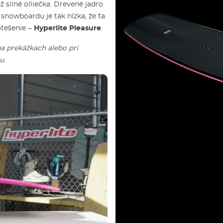
 silné olliečka. Drevené jadro
 snowboardu je tak nízka, že ťa
otešenie –
Hyperlite Pleasure
.
 prekážkach alebo pri
u.