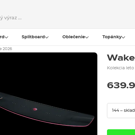
rd
Splitboard
Oblečenie
Topánky
e 2026
Wake
Kolekcia leto
639.9