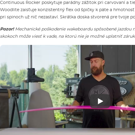
Continuous Rocker poskytuje parádny zážitok pri carvovaní a tiež
Woodlite zaisťuje konzistentný flex od špičky k päte a hmotnosť
pri spinoch už nič nezastaví. Skrátka doska stvorená pre tvoje p
Pozor!
Mechanické poškodenie wakeboardu spôsobené jazdou na
skokoch môže viesť k vade, na ktorú nie je možné uplatniť záruk