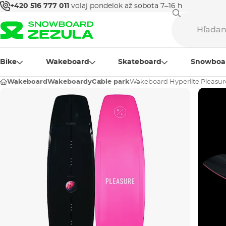
+420 516 777 011
volaj pondelok až sobota 7–16 h
Bike
Wakeboard
Skateboard
Snowboa
Wakeboard
Wakeboardy
Cable park
Wakeboard Hyperlite Pleasur