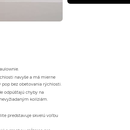
paulownie.
ýchlosti navyše a má mierne
ý pop bez obetovania rýchlosti.
de odpúšťajú chyby na
 nevyžiadaným kolíziám.
rlite predstavuje skvelú voľbu