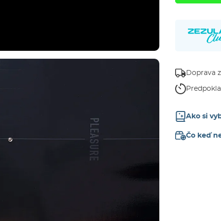
Doprava 
Predpokl
Ako si v
Čo keď n