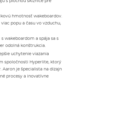
jú s plochou skĺznice pre
 celkovú hmotnosť wakeboardov.
i viac popu a času vo vzduchu,
 s wakeboardom a spája sa s
r odolná konštrukcia.
epšie uchytenie viazania
 spoločnosti Hyperlite, ktorý
Aaron je špecialista na dizajn
né procesy a inovatívne