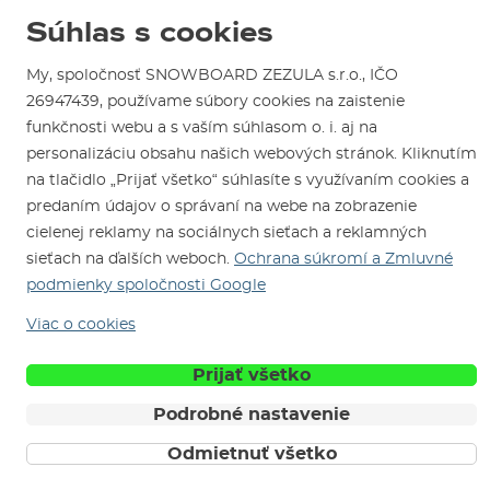
Predajňa v Brne
Výmena a vrátenie tovaru
Súhlas s cookies
Test the Best
Reklamácie
Otváracia doba
SNOWBOARD ZEZULA Team
Sme overený e-shop.
Návody na použitie a údržbu
My, spoločnosť SNOWBOARD ZEZULA s.r.o., IČO
Mapa a ako k nám
Ako si vybrať vybavenie
26947439, používame súbory cookies na zaistenie
Naši spokojní zákazníci nám udelili
Kontakty
Parkovanie
Certifikát
Overené zákazníkmi
.
funkčnosti webu a s vaším súhlasom o. i. aj na
Požičovňa
personalizáciu obsahu našich webových stránok. Kliknutím
na tlačidlo „Prijať všetko“ súhlasíte s využívaním cookies a
Servis a opravy
predaním údajov o správaní na webe na zobrazenie
cielenej reklamy na sociálnych sieťach a reklamných
sieťach na ďalších weboch.
Ochrana súkromí a Zmluvné
podmienky spoločnosti Google
Viac o cookies
Sme tu pre Vás od roku 1996
Prijať všetko
Podrobné nastavenie
© 2026 SNOWBOARD ZEZULA s.r.o.
Slovensky
Obchodné podmienky
Cookies
Ochrana osobných údajov
Odmietnuť všetko