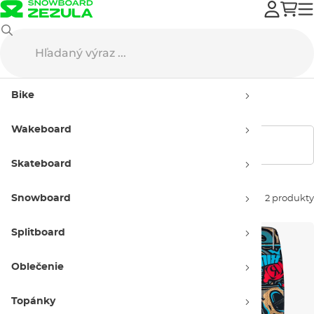
Wakeboard
Wakeboardy
Cable park
Detské cable park
Bike
Detské cable park
Wakeboard
Zobraziť filtre
Skateboard
Snowboard
Zoradiť podľa:
2 produkty
Splitboard
Oblečenie
Topánky