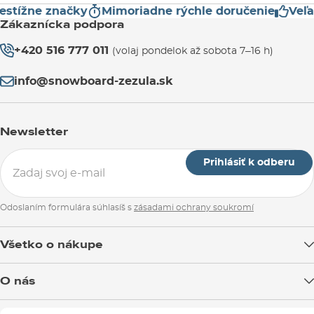
estížne značky
Mimoriadne rýchle doručenie
Veľa
Zákaznícka podpora
+420 516 777 011
(volaj pondelok až sobota 7–16 h)
info@snowboard-zezula.sk
Newsletter
Prihlásiť k odberu
Odoslaním formulára súhlasíš s
zásadami ochrany soukromí
Všetko o nákupe
Doprava tovaru
O nás
Možnosti platby
Blog