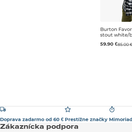
Burton Favor
stout white/b
Výpredaj -30
59.90 €
85.00 
M
XL
Doprava zadarmo od 60 €
Prestížne značky
Mimoriad
Zákaznícka podpora