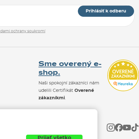
Prihlásiť k odberu
adami ochrany soukromí
Sme overený e-
shop.
Naši spokojní zákazníci nám
udelili Certifikát
Overené
zákazníkmi
.
Prijať všetko