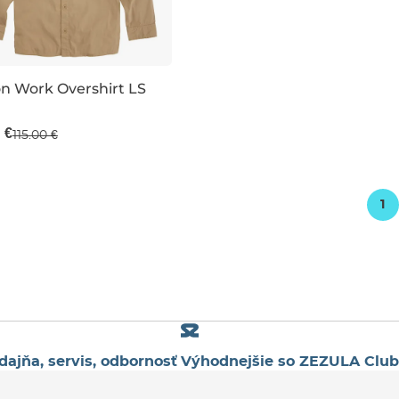
n Work Overshirt LS
predaj -40 %
 €
115.00 €
1
dajňa, servis, odbornosť
Výhodnejšie so ZEZULA Club