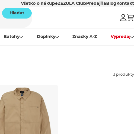
Všetko o nákupe
ZEZULA Club
Predajňa
Blog
Kontakt
Hladať
Batohy
Doplnky
Značky A-Z
Výpredaj
3 produkty