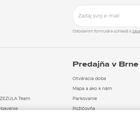
Odoslaním formulára súhlasíš s
zás
Predajňa v Brne
Otváracia doba
Mapa a ako k nám
EZULA Team
Parkovanie
ybavenie
Požičovňa
Servis a opravy