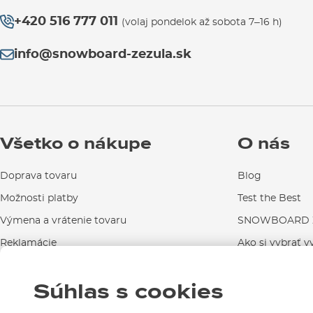
+420 516 777 011
(volaj pondelok až sobota 7–16 h)
info@snowboard-zezula.sk
Všetko o nákupe
O nás
Doprava tovaru
Blog
Možnosti platby
Test the Best
Výmena a vrátenie tovaru
SNOWBOARD Z
Reklamácie
Ako si vybrať v
Návody na použitie a údržbu
Súhlas s cookies
Kontakty