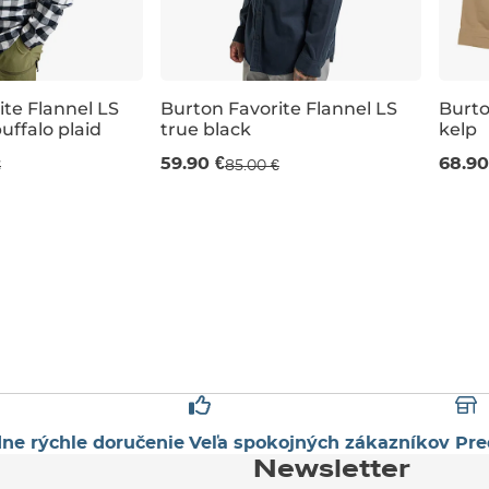
ite Flannel LS
Burton Favorite Flannel LS
Burto
uffalo plaid
true black
kelp
 %
Výpredaj -30 %
Vý
59.90 €
68.90
€
85.00 €
M
M
ne rýchle doručenie
Veľa spokojných zákazníkov
Pre
Newsletter