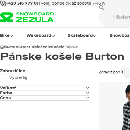
+420 516 777 011
volaj pondelok až sobota 7–16 h
Bike
Wakeboard
Skateboard
Snowboa
Burton
Street oblečenie
Košele
Pánske
Pánske košele Burton
Zobraziť len
Zoradiť podľa:
Výpredaj
Veľkosť
Farba
M
Cena
čierna
XL
biela
béžová