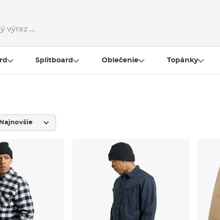
rd
Splitboard
Oblečenie
Topánky