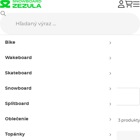
Burton
Street oblečenie
Košele
Bike
Košele Burton
Wakeboard
Pánske
Skateboard
Snowboard
Zobraziť filtre
Splitboard
Oblečenie
Zoradiť podľa:
3 produkty
Topánky