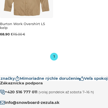
Burton Work Overshirt LS
kelp
Výpredaj -40 %
68.90 €
115.00 €
M
1
 značky
Mimoriadne rýchle doručenie
Veľa spokoj
Zákaznícka podpora
+420 516 777 011
(volaj pondelok až sobota 7–16 h)
info@snowboard-zezula.sk