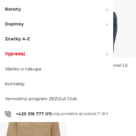
Batohy
Doplnky
Značky A-Z
Výpredaj
Burton Favorite Flannel LS
Burton Favorite Flannel LS
Všetko o nákupe
stout white/buffalo plaid
true black
Výpredaj -30 %
Výpredaj -30 %
59.90 €
85.00 €
59.90 €
85.00 €
Kontakty
M
XL
M
Vernostný program ZEZULA Club
+420 516 777 011
volaj pondelok až sobota 7–16 h