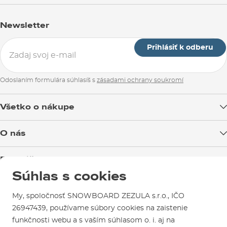
Newsletter
Prihlásiť k odberu
Odoslaním formulára súhlasíš s
zásadami ochrany soukromí
Všetko o nákupe
Doprava tovaru
O nás
Možnosti platby
Blog
Predajňa v Brne
Výmena a vrátenie tovaru
Test the Best
Súhlas s cookies
Reklamácie
Otváracia doba
SNOWBOARD ZEZULA Team
Sme overený e-shop.
Návody na použitie a údržbu
Mapa a ako k nám
My, spoločnosť SNOWBOARD ZEZULA s.r.o., IČO
Ako si vybrať vybavenie
Naši spokojní zákazníci nám udelili
Kontakty
26947439, používame súbory cookies na zaistenie
Parkovanie
Certifikát
Overené zákazníkmi
.
funkčnosti webu a s vaším súhlasom o. i. aj na