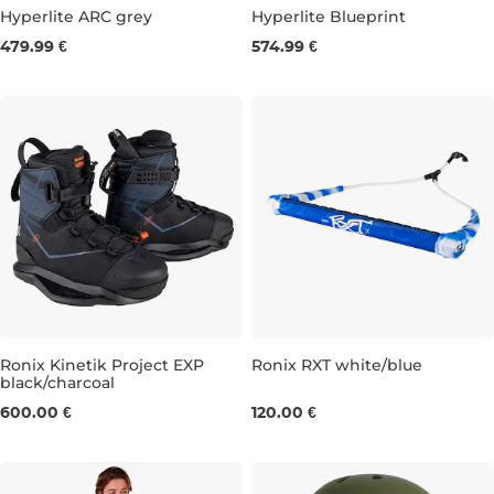
Hyperlite ARC grey
Hyperlite Blueprint
479.99 €
574.99 €
UK 7
UK 8
UK 9
UK 10
138
143
147
Ronix Kinetik Project EXP
Ronix RXT white/blue
black/charcoal
UK 7
UK 8
UK 9
UK 11
UK 12-13
600.00 €
120.00 €