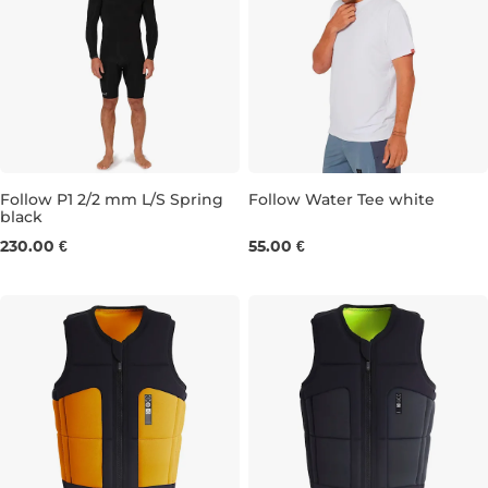
Follow P1 2/2 mm L/S Spring
Follow Water Tee white
black
M
L
XL
L
XL
230.00 €
55.00 €