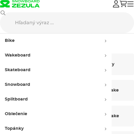
Wakeboard
Bike
Wakeboarding
Wakeboard
Wakeboard
Wakeboardy
komplety
Skateboard
Snowboard
Viazania a topánky
Prilby na wake
Splitboard
Oblečenie
Vesty na wake
Obaly na wake
Topánky