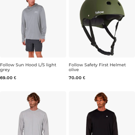
Follow Sun Hood L/S light
Follow Safety First Helmet
grey
olive
S
XL
XS
M
69.00 €
70.00 €