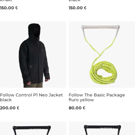
S
M
L
XL
XXL
S
M
L
XL
XXL
150.00 €
150.00 €
Follow Control P1 Neo Jacket
Follow The Basic Package
black
fluro yellow
S
M
L
XL
XXL
200.00 €
80.00 €