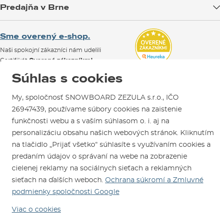
Blog
Predajňa v Brne
Výmena a vrátenie tovaru
Test the Best
Reklamácie
Otváracia doba
SNOWBOARD ZEZULA Team
Sme overený e-shop.
Návody na použitie a údržbu
Mapa a ako k nám
Ako si vybrať vybavenie
Naši spokojní zákazníci nám udelili
Kontakty
Parkovanie
Certifikát
Overené zákazníkmi
.
Požičovňa
Súhlas s cookies
Servis a opravy
My, spoločnosť SNOWBOARD ZEZULA s.r.o., IČO
26947439, používame súbory cookies na zaistenie
funkčnosti webu a s vaším súhlasom o. i. aj na
personalizáciu obsahu našich webových stránok. Kliknutím
na tlačidlo „Prijať všetko“ súhlasíte s využívaním cookies a
predaním údajov o správaní na webe na zobrazenie
Sme tu pre Vás od roku 1996
cielenej reklamy na sociálnych sieťach a reklamných
sieťach na ďalších weboch.
Ochrana súkromí a Zmluvné
© 2026 SNOWBOARD ZEZULA s.r.o.
Slovensky
podmienky spoločnosti Google
Obchodné podmienky
Cookies
Ochrana osobných údajov
Viac o cookies