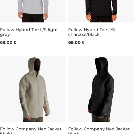
Follow Hybrid Tee L/S light
Follow Hybrid Tee L/S
grey
charcoal/black
M
L
XL
S
M
L
XL
69.00 €
69.00 €
Follow Company Neo Jacket
Follow Company Neo Jacket
khaki
black