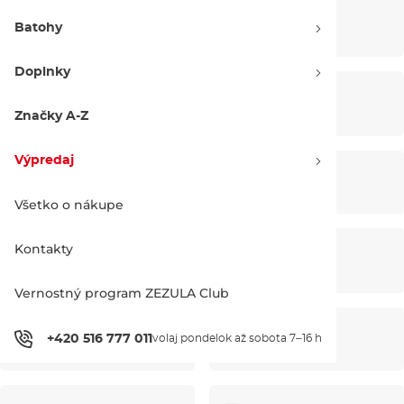
Doplnky na
Neoprény
Batohy
wakeboard
Doplnky
Neoprénové
UV lycry
doplnky
Značky A-Z
Výpredaj
Boardshortky
Pončá
Všetko o nákupe
Kontakty
Wake bundy a
Wakesurf
mikiny
Vernostný program ZEZULA Club
+420 516 777 011
Wakeskate
volaj pondelok až sobota 7–16 h
Surfing