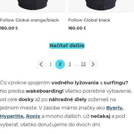
Follow Global orange/black
Follow Global black
160.00 €
160.00 €
M
L
XL
M
L
XL
XXL
Načítať ďalšie
1
2
3
…
33
Čo vznikne spojením
vodného lyžovania
a
surfingu?
No predsa
wakeboarding!
Všetko potrebné vybavenie,
od celé
dosky
až po
náhradné diely
zoženieš na
jednom mieste. V zásobe máme značky ako
Byerly
,
Hyperlite
,
Ronix
a mnoho ďalších. Už
nečakaj
a poď
vyberať, všetko doručujeme do dvoch dní.