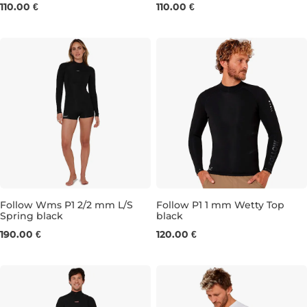
XS
S
M
L
S
M
XL
110.00 €
110.00 €
Follow Wms P1 2/2 mm L/S
Follow P1 1 mm Wetty Top
Spring black
black
XS
S
M
L
L
XL
190.00 €
120.00 €