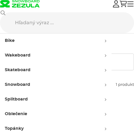
Wakeboard
Wake oblečenie
Tričká
Detské tričká
Bike
Detské tričká
Wakeboard
Zobraziť filtre
Skateboard
Snowboard
Zoradiť podľa:
1 produkt
Splitboard
Oblečenie
Topánky