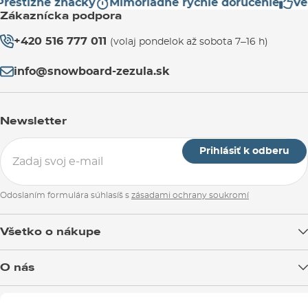
restížne značky
Mimoriadne rýchle doručenie
Veľ
Zákaznícka podpora
+420 516 777 011
(volaj pondelok až sobota 7–16 h)
info@snowboard-zezula.sk
Newsletter
Prihlásiť k odberu
Odoslaním formulára súhlasíš s
zásadami ochrany soukromí
Všetko o nákupe
Doprava tovaru
O nás
Možnosti platby
Blog
Predajňa v Brne
Výmena a vrátenie tovaru