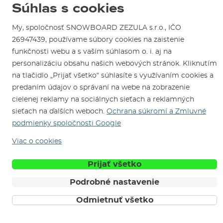
Súhlas s cookies
Test the Best
Reklamácie
Otváracia doba
SNOWBOARD ZEZULA Team
Sme overený e-shop.
Návody na použitie a údržbu
My, spoločnosť SNOWBOARD ZEZULA s.r.o., IČO
Mapa a ako k nám
Ako si vybrať vybavenie
26947439, používame súbory cookies na zaistenie
Naši spokojní zákazníci nám udelili
Kontakty
Parkovanie
Certifikát
Overené zákazníkmi
.
funkčnosti webu a s vaším súhlasom o. i. aj na
Požičovňa
personalizáciu obsahu našich webových stránok. Kliknutím
na tlačidlo „Prijať všetko“ súhlasíte s využívaním cookies a
Servis a opravy
predaním údajov o správaní na webe na zobrazenie
cielenej reklamy na sociálnych sieťach a reklamných
sieťach na ďalších weboch.
Ochrana súkromí a Zmluvné
podmienky spoločnosti Google
Viac o cookies
Sme tu pre Vás od roku 1996
Prijať všetko
Podrobné nastavenie
© 2026 SNOWBOARD ZEZULA s.r.o.
Slovensky
Obchodné podmienky
Cookies
Ochrana osobných údajov
Odmietnuť všetko