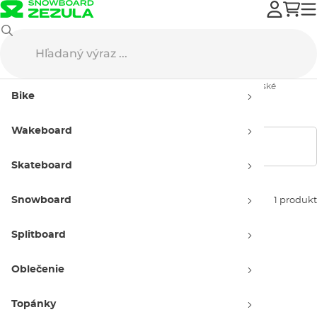
Volcom
Snowboard oblečenie
Nohavice na snowboard
Detské
Bike
Detské nohavice Volcom
Wakeboard
Zobraziť filtre
Skateboard
Snowboard
Zoradiť podľa:
1 produkt
Splitboard
Oblečenie
Topánky