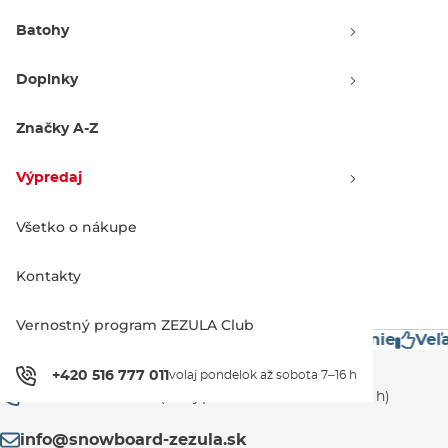
Batohy
Doplnky
Volcom Kids Barkley Ins Bib
Overall black
Značky A-Z
Zľava -20 %
154.90 €
193.90 €
Výpredaj
JR XS
JR S
JR M
JR XL
JR XXL
Všetko o nákupe
1
Kontakty
Vernostný program ZEZULA Club
estížne značky
Mimoriadne rýchle doručenie
Veľa
Zákaznícka podpora
+420 516 777 011
volaj pondelok až sobota 7–16 h
+420 516 777 011
(volaj pondelok až sobota 7–16 h)
info@snowboard-zezula.sk