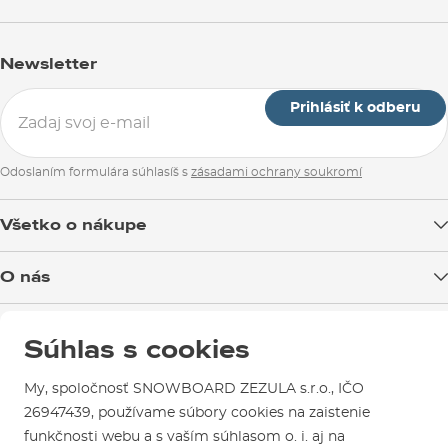
Newsletter
Prihlásiť k odberu
Odoslaním formulára súhlasíš s
zásadami ochrany soukromí
Všetko o nákupe
Doprava tovaru
O nás
Možnosti platby
Blog
Predajňa v Brne
Výmena a vrátenie tovaru
Súhlas s cookies
Test the Best
Reklamácie
Otváracia doba
SNOWBOARD ZEZULA Team
Sme overený e-shop.
My, spoločnosť SNOWBOARD ZEZULA s.r.o., IČO
Návody na použitie a údržbu
Mapa a ako k nám
Ako si vybrať vybavenie
26947439, používame súbory cookies na zaistenie
Naši spokojní zákazníci nám udelili
Kontakty
Parkovanie
funkčnosti webu a s vaším súhlasom o. i. aj na
Certifikát
Overené zákazníkmi
.