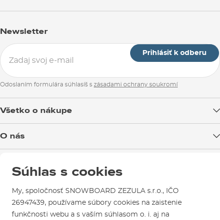
Newsletter
Prihlásiť k odberu
Odoslaním formulára súhlasíš s
zásadami ochrany soukromí
Všetko o nákupe
Doprava tovaru
O nás
Možnosti platby
Blog
Predajňa v Brne
Výmena a vrátenie tovaru
Súhlas s cookies
Test the Best
Reklamácie
Otváracia doba
SNOWBOARD ZEZULA Team
Sme overený e-shop.
My, spoločnosť SNOWBOARD ZEZULA s.r.o., IČO
Návody na použitie a údržbu
Mapa a ako k nám
Ako si vybrať vybavenie
26947439, používame súbory cookies na zaistenie
Naši spokojní zákazníci nám udelili
Kontakty
Parkovanie
funkčnosti webu a s vaším súhlasom o. i. aj na
Certifikát
Overené zákazníkmi
.