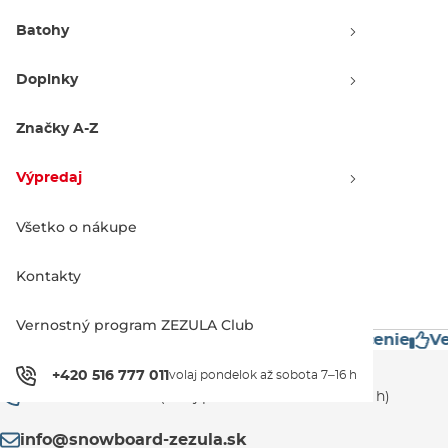
Batohy
Doplnky
Horsefeathers Millennium
Tank blue haze
Značky A-Z
Výpredaj -30 %
18.90 €
26.95 €
Výpredaj
L
Všetko o nákupe
1
Kontakty
Vernostný program ZEZULA Club
Prestížne značky
Mimoriadne rýchle doručenie
Ve
Zákaznícka podpora
+420 516 777 011
volaj pondelok až sobota 7–16 h
+420 516 777 011
(volaj pondelok až sobota 7–16 h)
info@snowboard-zezula.sk