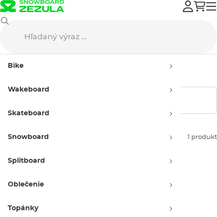
Výpredaj
Letné oblečenie
Tielka
Pánska tielka - výpredaj
Bike
Pánska tielka - výpredaj
Wakeboard
Zobraziť filtre
Skateboard
Snowboard
Zoradiť podľa:
1 produkt
Splitboard
Oblečenie
Topánky