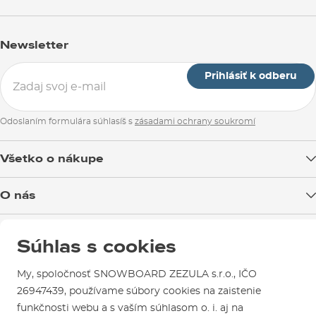
Newsletter
Prihlásiť k odberu
Odoslaním formulára súhlasíš s
zásadami ochrany soukromí
Všetko o nákupe
Doprava tovaru
O nás
Možnosti platby
Blog
Predajňa v Brne
Výmena a vrátenie tovaru
Súhlas s cookies
Test the Best
Reklamácie
Otváracia doba
SNOWBOARD ZEZULA Team
Sme overený e-shop.
My, spoločnosť SNOWBOARD ZEZULA s.r.o., IČO
Návody na použitie a údržbu
Mapa a ako k nám
Ako si vybrať vybavenie
26947439, používame súbory cookies na zaistenie
Naši spokojní zákazníci nám udelili
Kontakty
Parkovanie
funkčnosti webu a s vaším súhlasom o. i. aj na
Certifikát
Overené zákazníkmi
.