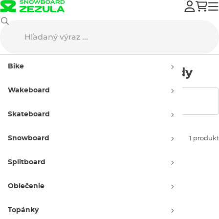
Snowboard
Doplnky na snowboard
Tiahla
Bike
Tiahla na detské snowboardy
Wakeboard
Zobraziť filtre
Skateboard
Snowboard
Zoradiť podľa:
1 produkt
Splitboard
Oblečenie
Topánky