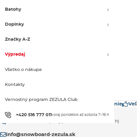
Batohy
Doplnky
Burton Riglet Board Reel
black
Značky A-Z
45.00 €
Výpredaj
Všetko o nákupe
1
Kontakty
Vernostný program ZEZULA Club
estížne značky
Mimoriadne rýchle doručenie
Veľ
Zákaznícka podpora
+420 516 777 011
volaj pondelok až sobota 7–16 h
+420 516 777 011
(volaj pondelok až sobota 7–16 h)
info@snowboard-zezula.sk