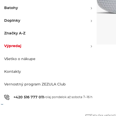
Batohy
Doplnky
Značky A-Z
Výpredaj
Všetko o nákupe
Farebné varianty
Kontakty
Vernostný program ZEZULA Club
72.90 €
76.90 €
+420 516 777 011
volaj pondelok až sobota 7–16 h
História ceny
Tabuľka veľkostí