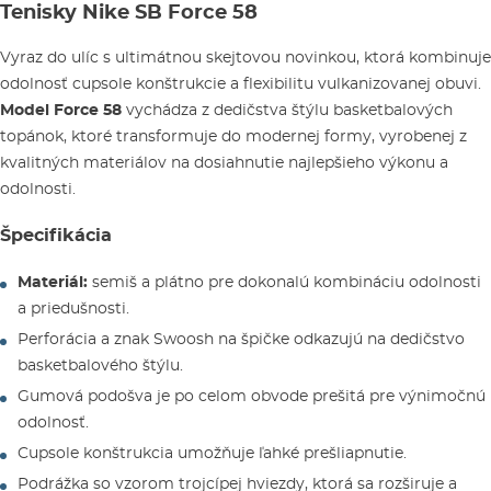
Tenisky Nike SB Force 58
Vyraz do ulíc s ultimátnou skejtovou novinkou, ktorá kombinuje
odolnosť cupsole konštrukcie a flexibilitu vulkanizovanej obuvi.
Model Force 58
vychádza z dedičstva štýlu basketbalových
topánok, ktoré transformuje do modernej formy, vyrobenej z
kvalitných materiálov na dosiahnutie najlepšieho výkonu a
odolnosti.
Špecifikácia
Materiál:
semiš a plátno pre dokonalú kombináciu odolnosti
a priedušnosti.
Perforácia a znak Swoosh na špičke odkazujú na dedičstvo
basketbalového štýlu.
Gumová podošva je po celom obvode prešitá pre výnimočnú
odolnosť.
Cupsole konštrukcia umožňuje ľahké prešliapnutie.
Podrážka so vzorom trojcípej hviezdy, ktorá sa rozširuje a