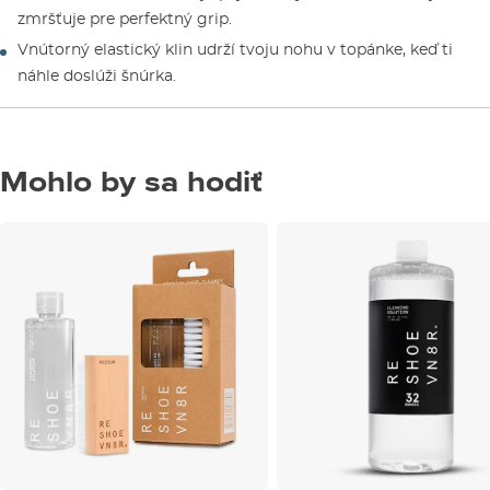
zmršťuje pre perfektný grip.
Vnútorný elastický klin udrží tvoju nohu v topánke, keď ti
náhle doslúži šnúrka.
Mohlo by sa hodiť