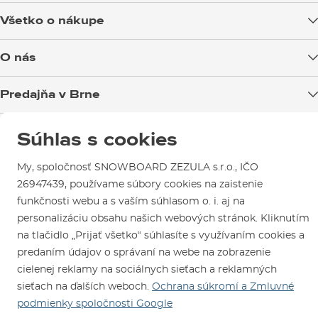
(cm)
Všetko o nákupe
Doprava tovaru
O nás
Možnosti platby
Blog
Predajňa v Brne
Výmena a vrátenie tovaru
Test the Best
Reklamácie
Otváracia doba
SNOWBOARD ZEZULA Team
Súhlas s cookies
Sme overený e-shop.
Návody na použitie a údržbu
Mapa a ako k nám
Ako si vybrať vybavenie
Naši spokojní zákazníci nám udelili
Kontakty
Parkovanie
My, spoločnosť SNOWBOARD ZEZULA s.r.o., IČO
Certifikát
Overené zákazníkmi
.
26947439, používame súbory cookies na zaistenie
Požičovňa
funkčnosti webu a s vaším súhlasom o. i. aj na
Servis a opravy
personalizáciu obsahu našich webových stránok. Kliknutím
na tlačidlo „Prijať všetko“ súhlasíte s využívaním cookies a
predaním údajov o správaní na webe na zobrazenie
cielenej reklamy na sociálnych sieťach a reklamných
sieťach na ďalších weboch.
Ochrana súkromí a Zmluvné
podmienky spoločnosti Google