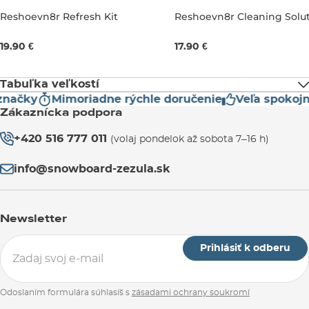
Reshoevn8r Refresh Kit
Reshoevn8r Cleaning Solu
237ML
237ML
19.90 €
17.90 €
Tabuľka veľkostí
načky
Mimoriadne rýchle doručenie
Veľa spokojn
Zákaznícka podpora
UK
3
3,5
4
4,5
5
+420 516 777 011
(volaj pondelok až sobota 7–16 h)
EU
35,5
36
36,5
37,5
38
info@snowboard-zezula.sk
US Muži
3,5
4
4,5
5
5,
Newsletter
US Ženy
5
5,5
6
6,5
7
Prihlásiť k odberu
Dĺžka
21,6
22
22,4
22,9
23
Odoslaním formulára súhlasíš s
zásadami ochrany soukromí
chodidla