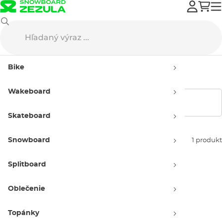
Doplnky
Slnečné okuliare
Dámske slnečné okuliare
Bike
Dámske slnečné okuliare
Wakeboard
Zobraziť filtre
Skateboard
Snowboard
Zoradiť podľa:
1 produkt
Splitboard
Oblečenie
Topánky