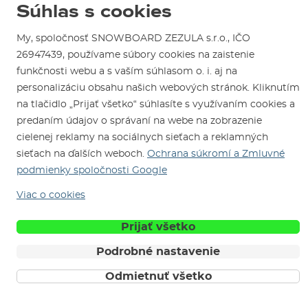
Súhlas s cookies
Test the Best
Reklamácie
Otváracia doba
SNOWBOARD ZEZULA Team
Sme overený e-shop.
Návody na použitie a údržbu
My, spoločnosť SNOWBOARD ZEZULA s.r.o., IČO
Mapa a ako k nám
Ako si vybrať vybavenie
26947439, používame súbory cookies na zaistenie
Naši spokojní zákazníci nám udelili
Kontakty
Parkovanie
Certifikát
Overené zákazníkmi
.
funkčnosti webu a s vaším súhlasom o. i. aj na
Požičovňa
personalizáciu obsahu našich webových stránok. Kliknutím
na tlačidlo „Prijať všetko“ súhlasíte s využívaním cookies a
Servis a opravy
predaním údajov o správaní na webe na zobrazenie
cielenej reklamy na sociálnych sieťach a reklamných
sieťach na ďalších weboch.
Ochrana súkromí a Zmluvné
podmienky spoločnosti Google
Viac o cookies
Sme tu pre Vás od roku 1996
Prijať všetko
Podrobné nastavenie
© 2026 SNOWBOARD ZEZULA s.r.o.
Slovensky
Obchodné podmienky
Cookies
Ochrana osobných údajov
Odmietnuť všetko