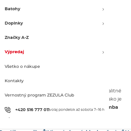
Batohy
Doplnky
Zľava -18 %
Vans Dunville Shades matte
black/silver mirror
Značky A-Z
17.90 €
21.90 €
Výpredaj
Všetko o nákupe
1
Kontakty
Funkčnosť
a
skvelý dizajn
- to by mali mať kvalitné
Vernostný program ZEZULA Club
slnečné okuliare.
Luxusné
modely od značiek ako je
Oakley
,
Vans
,
O'Neil
a ďalšie u nás nájdeš za
bomba
+420 516 777 011
volaj pondelok až sobota 7–16 h
ceny!