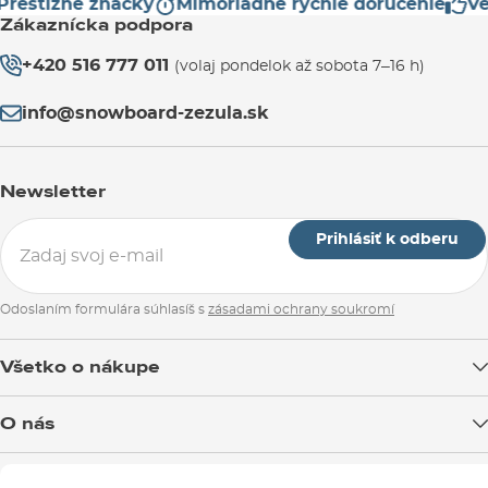
restížne značky
Mimoriadne rýchle doručenie
Ve
Zákaznícka podpora
+420 516 777 011
(volaj pondelok až sobota 7–16 h)
info@snowboard-zezula.sk
Newsletter
Prihlásiť k odberu
Odoslaním formulára súhlasíš s
zásadami ochrany soukromí
Všetko o nákupe
Doprava tovaru
O nás
Možnosti platby
Blog
Predajňa v Brne
Výmena a vrátenie tovaru