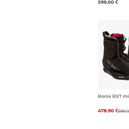
599.00 €
Ronix RXT mi
Zľava -20 %
478.90 €
599.0
UK 5-6
UK 