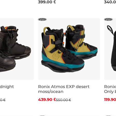
399.00 €
340.0
dnight
Ronix Atmos EXP desert
Ronix
moss/ocean
Only 
Zľava -20 %
Zľa
439.90 €
119.90
0 €
550.00 €
7
UK 10
UK 12-13
UK 7
UK 8
UK 9
UK 10
UK 7