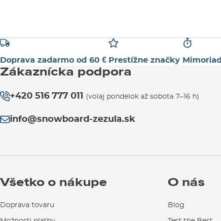
Doprava zadarmo od 60 €
Prestížne značky
Mimoriad
Zákaznícka podpora
+420 516 777 011
(volaj pondelok až sobota 7–16 h)
info@snowboard-zezula.sk
Všetko o nákupe
O nás
Doprava tovaru
Blog
Možnosti platby
Test the Best