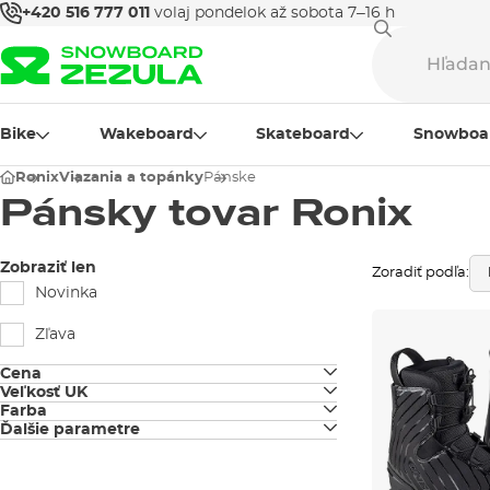
+420 516 777 011
volaj pondelok až sobota 7–16 h
Bike
Wakeboard
Skateboard
Snowboa
Ronix
Viazania a topánky
Pánske
Pánsky tovar Ronix
Zobraziť len
Zoradiť podľa:
Novinka
Zľava
Cena
Veľkosť UK
Farba
4-7,5
Ďalšie parametre
čierna
Intuition
5-6
biela