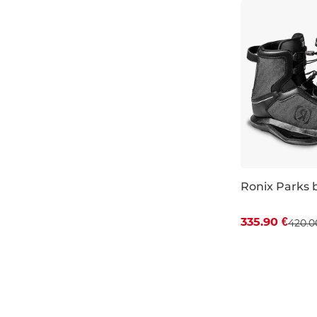
Ronix Parks b
Zľava -20 %
335.90 €
420.0
UK 5-6
UK 7