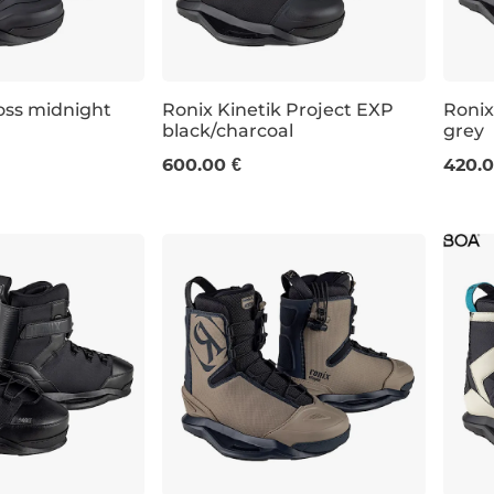
oss midnight
Ronix Kinetik Project EXP
Roni
black/charcoal
grey
UK 7
UK 8
UK 9
UK 11
UK 12-13
UK 4-
600.00 €
420.0
7
UK 8
UK 9
UK 10
UK 11
UK 12-13