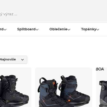
rd
Splitboard
Oblečenie
Topánky