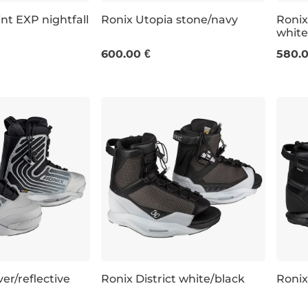
nt EXP nightfall
Ronix Utopia stone/navy
Ronix
white
7
UK 8
UK 9
UK 10
UK 5-6
UK 11
UK 7
UK 12-13
UK 8
UK 9
UK 10
UK 5
600.00 €
580.0
ver/reflective
Ronix District white/black
Ronix
7
UK 8
UK 9
UK 10
UK 4-7,5
UK 11
UK 6,5-10,5
UK 9,5-13,5
UK 4-