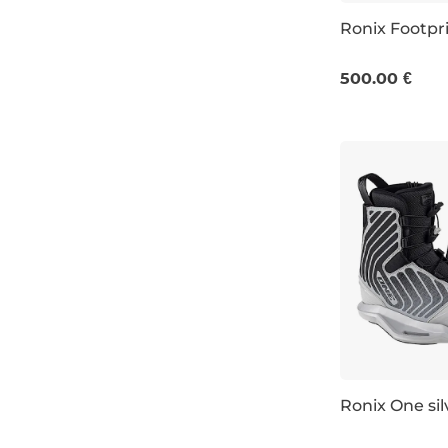
Ronix Footpri
UK 5-6
UK 
500.00 €
Ronix One sil
UK 5-6
UK 