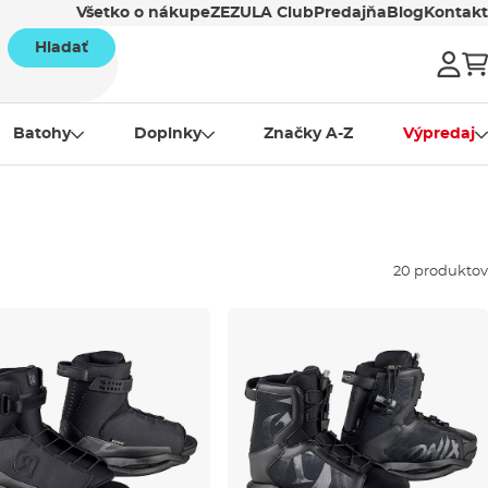
Všetko o nákupe
ZEZULA Club
Predajňa
Blog
Kontakt
Hladať
Batohy
Doplnky
Značky A-Z
Výpredaj
20 produktov