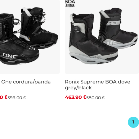
 One cordura/panda
Ronix Supreme BOA dove
grey/black
va -20 %
Zľava -20 %
0 €
463.90 €
599.00 €
580.00 €
-6
UK 10
UK 10
UK 12-13
1