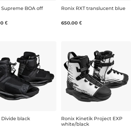
 Supreme BOA off
Ronix RXT translucent blue
-6
UK 12-13
UK 7-8
UK 9
UK 10
UK 11
UK 5-6
UK 12-13
UK 7
UK 8
UK 9
0 €
650.00 €
 Divide black
Ronix Kinetik Project EXP
white/black
Zľava -20 %
7,5
UK 6,5-10,5
UK 9,5-13,5