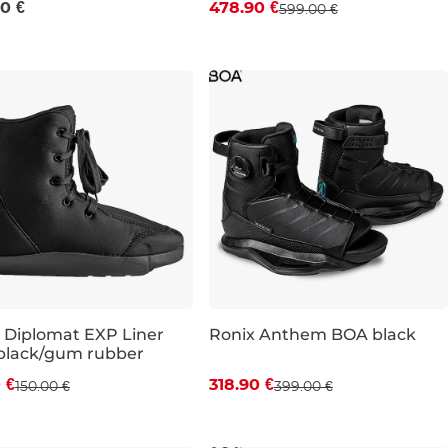
0 €
478.90 €
599.00 €
UK 5-6
 Diplomat EXP Liner
Ronix Anthem BOA black
black/gum rubber
va -20 %
Zľava -20 %
 €
318.90 €
150.00 €
399.00 €
UK 9
UK 10
UK 11
UK 12-13
UK 9,5-13,5