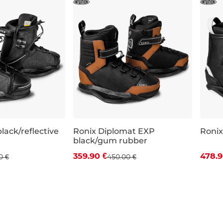
lack/reflective
Ronix Diplomat EXP
Ronix
black/gum rubber
Zľava -20 %
Zľa
359.90 €
478.9
0 €
450.00 €
-8
UK 12-13
UK 5-6
UK 7
UK 8
UK 9
UK 5