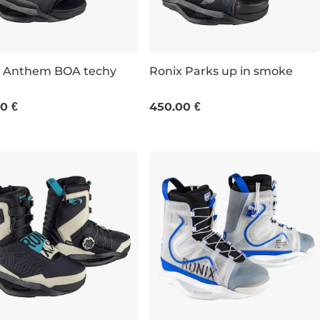
x Anthem BOA techy
Ronix Parks up in smoke
7,5
UK 6,5-10,5
UK 5-6
UK 7-8
UK 9
UK 10-
0 €
450.00 €