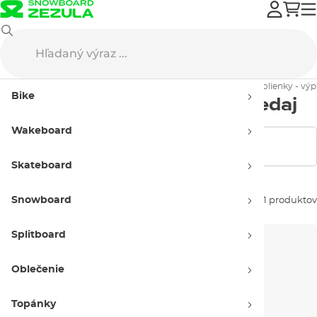
Výpredaj
Snowboard oblečenie
Podkolienky
Dámske podkolienky - výp
Bike
Dámske podkolienky - výpredaj
Wakeboard
Zobraziť filtre
Skateboard
Snowboard
Zoradiť podľa:
11 produktov
Splitboard
Oblečenie
Topánky