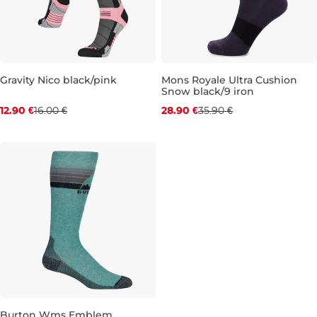
Gravity Nico black/pink
Mons Royale Ultra Cushion
Snow black/9 iron
Zľava -19 %
Zľava -20 %
12.90 €
16.00 €
28.90 €
35.90 €
6-9
S
Burton Wms Emblem