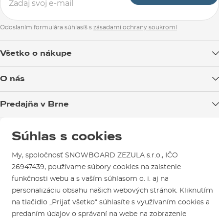
Odoslaním formulára súhlasíš s
zásadami ochrany soukromí
Všetko o nákupe
Doprava tovaru
O nás
Možnosti platby
Blog
Predajňa v Brne
Výmena a vrátenie tovaru
Test the Best
Reklamácie
Otváracia doba
SNOWBOARD ZEZULA Team
Sme overený e-shop.
Súhlas s cookies
Návody na použitie a údržbu
Mapa a ako k nám
Ako si vybrať vybavenie
Naši spokojní zákazníci nám udelili
Kontakty
Parkovanie
My, spoločnosť SNOWBOARD ZEZULA s.r.o., IČO
Certifikát
Overené zákazníkmi
.
26947439, používame súbory cookies na zaistenie
Požičovňa
funkčnosti webu a s vaším súhlasom o. i. aj na
Servis a opravy
personalizáciu obsahu našich webových stránok. Kliknutím
na tlačidlo „Prijať všetko“ súhlasíte s využívaním cookies a
predaním údajov o správaní na webe na zobrazenie