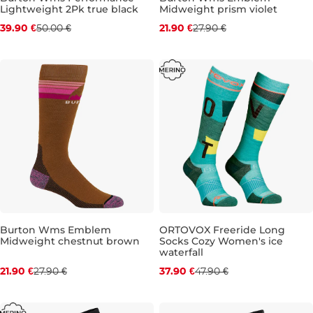
Lightweight 2Pk true black
Midweight prism violet
Zľava -20 %
Zľava -22 %
39.90 €
50.00 €
21.90 €
27.90 €
S/M
S/M
Burton Wms Emblem
ORTOVOX Freeride Long
Midweight chestnut brown
Socks Cozy Women's ice
Zľava -22 %
Zľava -21 %
waterfall
21.90 €
27.90 €
37.90 €
47.90 €
S/M
8-9,5