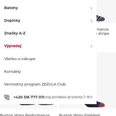
Batohy
Doplnky
Burton Wms Performance+
Burton Wms Performance
Ultralight true black
Midweight soft sage stripe
Značky A-Z
Zľava -21 %
Zľava -20 %
29.90 €
37.90 €
27.90 €
35.00 €
Výpredaj
S/M
S/M
Všetko o nákupe
Kontakty
Vernostný program ZEZULA Club
+420 516 777 011
volaj pondelok až sobota 7–16 h
Burton Wms Performance
Burton Wms Emblem