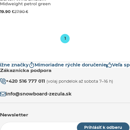
Midweight petrol green
Výpredaj -29 %
19.90 €
27.90 €
S/M
1
žne značky
Mimoriadne rýchle doručenie
Veľa spo
Zákaznícka podpora
+420 516 777 011
(volaj pondelok až sobota 7–16 h)
info@snowboard-zezula.sk
Newsletter
Prihlásiť k odberu