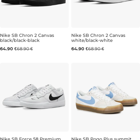
Nike SB Chron 2 Canvas
Nike SB Chron 2 Canvas
black/black-black
white/black-white
UK 6
UK 6,5
UK 8
UK 6
UK 6
UK 6,5
UK 7,
64.90 €
68.90 €
64.90 €
68.90 €
Nike SB Force 58 Premium
Nike SB Pogo Plus summit