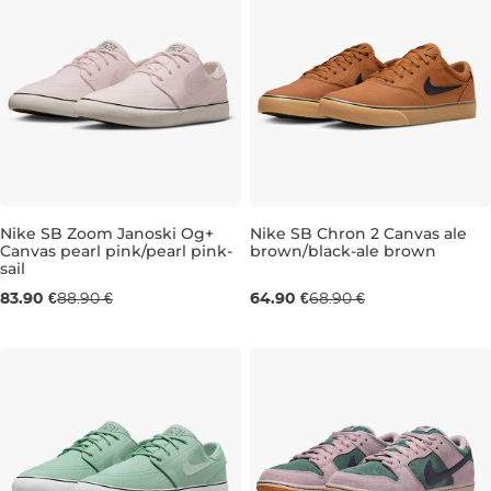
Nike SB Zoom Janoski Og+
Nike SB Chron 2 Canvas ale
Canvas pearl pink/pearl pink-
brown/black-ale brown
sail
UK 5,5
UK 6
UK 6
UK 6,5
UK 6
UK 7
UK 6,5
UK 7,5
UK 7
UK 10
83.90 €
88.90 €
64.90 €
68.90 €