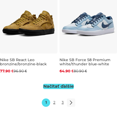
Nike SB React Leo
Nike SB Force 58 Premium
bronzine/bronzine-black
white/thunder blue-white
Zľava -20 %
Zľava -20 %
77.90 €
96.90 €
64.90 €
80.90 €
UK 6,5
UK 7
UK 8,5
UK 11
UK 9,5
UK 10
UK 10,5
UK
Načítať ďalšie
1
2
3