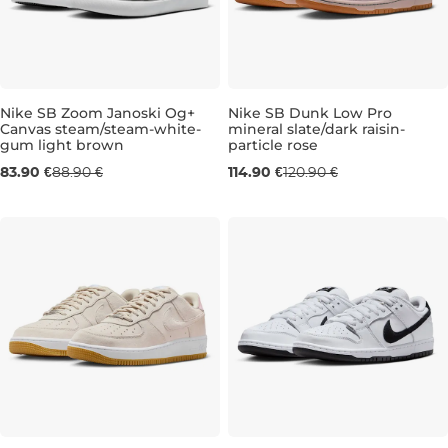
Nike SB Zoom Janoski Og+
Nike SB Dunk Low Pro
Canvas steam/steam-white-
mineral slate/dark raisin-
gum light brown
particle rose
UK 6
UK 6,5
UK 7
UK 7,5
UK 6,5
UK 8
UK 8,5
UK 7,5
UK 9
UK 8,5
UK 9
UK
83.90 €
88.90 €
114.90 €
120.90 €