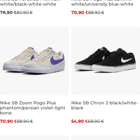
white/black-white-white
white/university blue-white
Zľava -20 %
UK 5,5
UK 6,5
UK 9
UK 10,5
UK 12
UK 13
76.90 €
80.90 €
70.90 €
88.90 €
UK 2,5
UK 3
UK 3,5
UK 
Nike SB Zoom Pogo Plus
Nike SB Chron 2 black/white-
phantom/persian violet-light
black
Zľava -20 %
Zľava -20 %
bone
70.90 €
88.90 €
54.90 €
68.90 €
UK 2,5
UK 3,5
UK 4
UK 4,5
UK 3,5
UK 5
UK 4
UK 5,5
UK 4,5
UK 6
UK 
UK