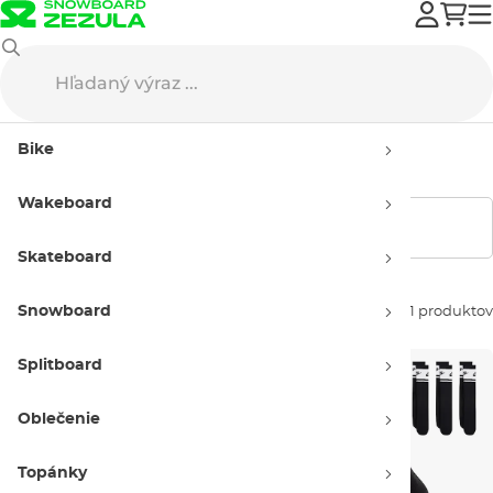
Nike SB
Dámske
Bike
Dámsky tovar Nike SB
Wakeboard
Zobraziť filtre
Skateboard
Snowboard
Zoradiť podľa:
61 produktov
Splitboard
Oblečenie
Topánky