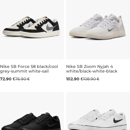
Nike SB Force 58 black/cool
Nike SB Zoom Nyjah 4
grey-summit white-sail
white/black-white-black
UK 6
UK 7,5
UK 8
UK 8,5
UK 7
UK 9
UK 8,5
UK 9,5
UK 9,5
UK 10
UK 
UK 
72.90 €
76.90 €
102.90 €
108.90 €