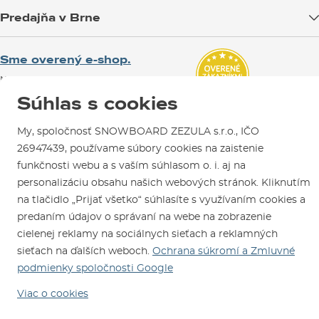
Blog
Predajňa v Brne
Výmena a vrátenie tovaru
Test the Best
Reklamácie
Otváracia doba
SNOWBOARD ZEZULA Team
Sme overený e-shop.
Návody na použitie a údržbu
Mapa a ako k nám
Ako si vybrať vybavenie
Naši spokojní zákazníci nám udelili
Kontakty
Parkovanie
Certifikát
Overené zákazníkmi
.
Súhlas s cookies
Požičovňa
My, spoločnosť SNOWBOARD ZEZULA s.r.o., IČO
Servis a opravy
26947439, používame súbory cookies na zaistenie
funkčnosti webu a s vaším súhlasom o. i. aj na
personalizáciu obsahu našich webových stránok. Kliknutím
na tlačidlo „Prijať všetko“ súhlasíte s využívaním cookies a
predaním údajov o správaní na webe na zobrazenie
cielenej reklamy na sociálnych sieťach a reklamných
Sme tu pre Vás od roku 1996
sieťach na ďalších weboch.
Ochrana súkromí a Zmluvné
podmienky spoločnosti Google
© 2026 SNOWBOARD ZEZULA s.r.o.
Slovensky
Viac o cookies
Obchodné podmienky
Cookies
Ochrana osobných údajov