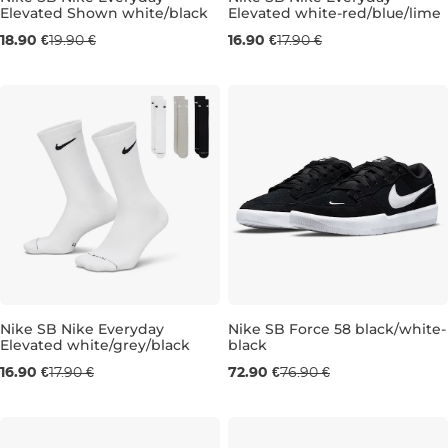
Elevated Shown white/black
Elevated white-red/blue/lime
5-8
8,5-11
11,5-14
5-8
8,5-11
18.90 €
19.90 €
16.90 €
17.90 €
Nike SB Nike Everyday
Nike SB Force 58 black/white-
Elevated white/grey/black
black
2-4,5
5-8
8,5-11
11,5-14
UK 4
UK 6
UK 6,5
UK 7
16.90 €
17.90 €
72.90 €
76.90 €