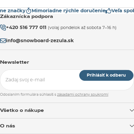
 značky
Mimoriadne rýchle doručenie
Veľa spoko
Zákaznícka podpora
+420 516 777 011
(volaj pondelok až sobota 7–16 h)
info@snowboard-zezula.sk
Newsletter
Prihlásiť k odberu
Odoslaním formulára súhlasíš s
zásadami ochrany soukromí
Všetko o nákupe
Doprava tovaru
O nás
Možnosti platby