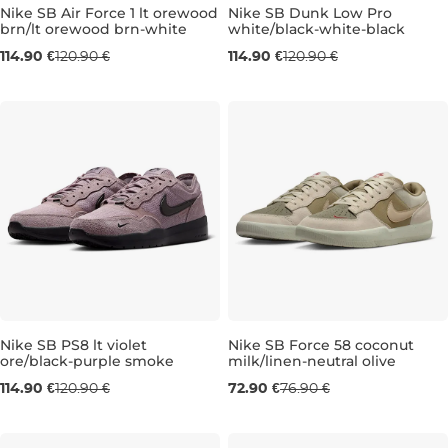
Nike SB Air Force 1 lt orewood
Nike SB Dunk Low Pro
brn/lt orewood brn-white
white/black-white-black
UK 6,5
UK 7
UK 7,5
UK 12
UK 6,5
UK 13
UK 7,5
UK 8
UK 
114.90 €
120.90 €
114.90 €
120.90 €
Nike SB PS8 lt violet
Nike SB Force 58 coconut
ore/black-purple smoke
milk/linen-neutral olive
UK 6
UK 6,5
UK 7
UK 7,5
UK 6
UK 8
UK 6,5
UK 8,5
UK 8
UK 13
UK 8
114.90 €
120.90 €
72.90 €
76.90 €