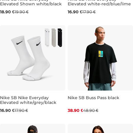
Elevated Shown white/black
Elevated white-red/blue/lime
5-8
8,5-11
11,5-14
5-8
8,5-11
18.90 €
19.90 €
16.90 €
17.90 €
Nike SB Nike Everyday
Nike SB Buss Pass black
Elevated white/grey/black
Zľava -20 %
2-4,5
5-8
8,5-11
11,5-14
16.90 €
17.90 €
38.90 €
48.90 €
XS
S
M
L
XL