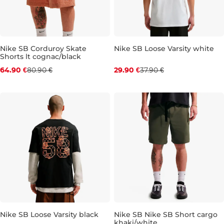
Nike SB Corduroy Skate
Nike SB Loose Varsity white
Shorts lt cognac/black
Zľava -20 %
Zľava -21 %
64.90 €
80.90 €
29.90 €
37.90 €
XS
XS
S
M
L
XL
XXL
Nike SB Loose Varsity black
Nike SB Nike SB Short cargo
khaki/white