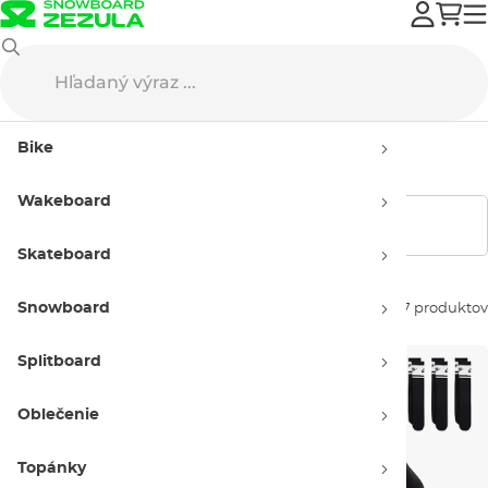
Nike SB
Oblečenie
Pánske
Bike
Pánske oblečenie Nike SB
Wakeboard
Zobraziť filtre
Skateboard
Snowboard
Zoradiť podľa:
37 produktov
Splitboard
Oblečenie
Topánky