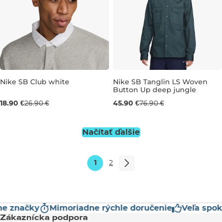
Nike SB Club white
Nike SB Tanglin LS Woven
Button Up deep jungle
Výpredaj -30 %
Výpredaj -40 %
18.90 €
26.90 €
45.90 €
76.90 €
M/L
L/XL
L
Načítať ďalšie
1
2
značky
Mimoriadne rýchle doručenie
Veľa spokoj
Zákaznícka podpora