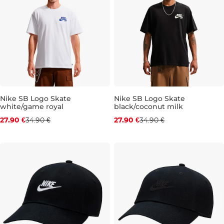
Nike SB Logo Skate
Nike SB Logo Skate
white/game royal
black/coconut milk
Zľava -20 %
Zľava -20 %
27.90 €
34.90 €
27.90 €
34.90 €
XS
S
M
L
XL
XXL
S
M
L
XL