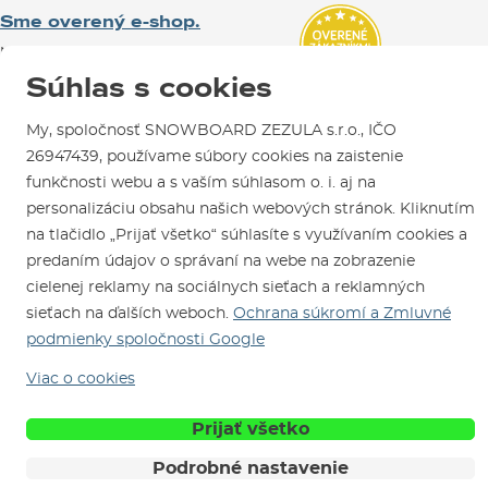
SNOWBOARD ZEZULA Team
Sme overený e-shop.
Návody na použitie a údržbu
Mapa a ako k nám
Ako si vybrať vybavenie
Naši spokojní zákazníci nám udelili
Kontakty
Parkovanie
Certifikát
Overené zákazníkmi
.
Súhlas s cookies
Požičovňa
My, spoločnosť SNOWBOARD ZEZULA s.r.o., IČO
Servis a opravy
26947439, používame súbory cookies na zaistenie
funkčnosti webu a s vaším súhlasom o. i. aj na
personalizáciu obsahu našich webových stránok. Kliknutím
na tlačidlo „Prijať všetko“ súhlasíte s využívaním cookies a
predaním údajov o správaní na webe na zobrazenie
cielenej reklamy na sociálnych sieťach a reklamných
Sme tu pre Vás od roku 1996
sieťach na ďalších weboch.
Ochrana súkromí a Zmluvné
podmienky spoločnosti Google
© 2026 SNOWBOARD ZEZULA s.r.o.
Slovensky
Viac o cookies
Obchodné podmienky
Cookies
Ochrana osobných údajov
Prijať všetko
Podrobné nastavenie