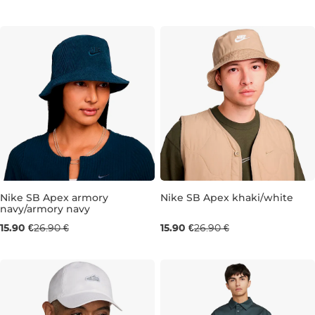
S/M
M/L
L/XL
M
Nike SB Apex armory
Nike SB Apex khaki/white
navy/armory navy
Výpredaj -41 %
Výpredaj -41 %
15.90 €
26.90 €
15.90 €
26.90 €
M
L
M