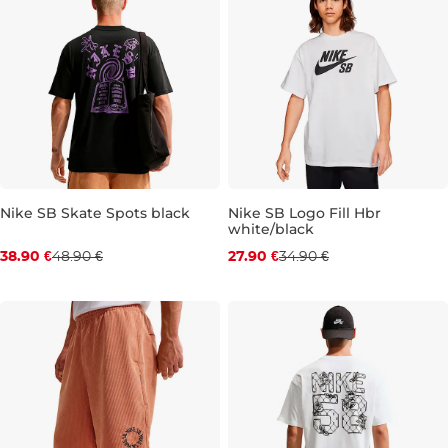
Nike SB Skate Spots black
Nike SB Logo Fill Hbr
white/black
Zľava -20 %
Zľava -20 %
38.90 €
48.90 €
27.90 €
34.90 €
XS
M
L
XL
XS
S
M
L
XL
XXL