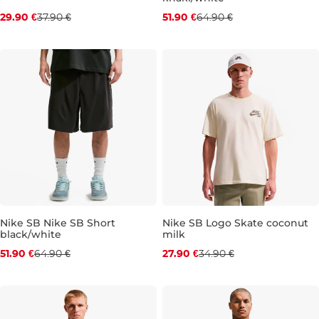
Zľava -21 %
Zľava -20 %
29.90 €
37.90 €
51.90 €
64.90 €
S
M
L
XL
XXL
XS
S
M
L
XL
XXL
Nike SB Nike SB Short
Nike SB Logo Skate coconut
black/white
milk
Zľava -20 %
Zľava -20 %
51.90 €
64.90 €
27.90 €
34.90 €
XS
S
XS
S
M
L
XL
XXL