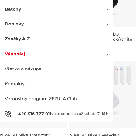
Batohy
Doplnky
Nike SB Skate Spots white
Nike SB Nike Everyday
Elevated Shown black/white
Značky A-Z
Bestseller
5-8
8,5-11
11,5-14
38.90 €
48.90 €
18.90 €
19.90 €
Zľava -20 %
Výpredaj
XS
S
M
L
XL
Všetko o nákupe
Kontakty
Vernostný program ZEZULA Club
+420 516 777 011
volaj pondelok až sobota 7–16 h
Nike SB Nike Everyday
Nike SB Nike Everyday