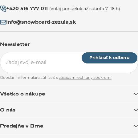
+420 516 777 011
(volaj pondelok až sobota 7–16 h)
info@snowboard-zezula.sk
Newsletter
Prihlásiť k odberu
Odoslaním formulára súhlasíš s
zásadami ochrany soukromí
Všetko o nákupe
Doprava tovaru
O nás
Možnosti platby
Blog
Predajňa v Brne
Výmena a vrátenie tovaru
Test the Best
Reklamácie
Otváracia doba