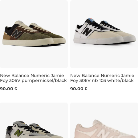
New Balance Numeric Jamie
New Balance Numeric Jamie
Foy 306V pumpernickel/black
Foy 306V nb 103 white/black
UK 6,5
UK 7
UK 7,5
UK 8
UK 8
UK 8,5
UK 8,5
UK 9
UK 9
UK 9,5
UK 9
UK
90.00 €
90.00 €