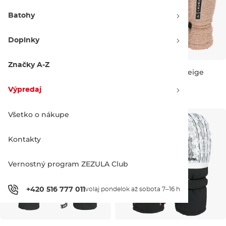
Batohy
Doplnky
Značky A-Z
Level Coral Mitt eclipse
Level I-Panda Mitt beige
Zľava -20 %
Zľava -20 %
64.90 €
80.90 €
31.90 €
39.90 €
Výpredaj
XS
S
M
L
M
Všetko o nákupe
Kontakty
Vernostný program ZEZULA Club
+420 516 777 011
volaj pondelok až sobota 7–16 h