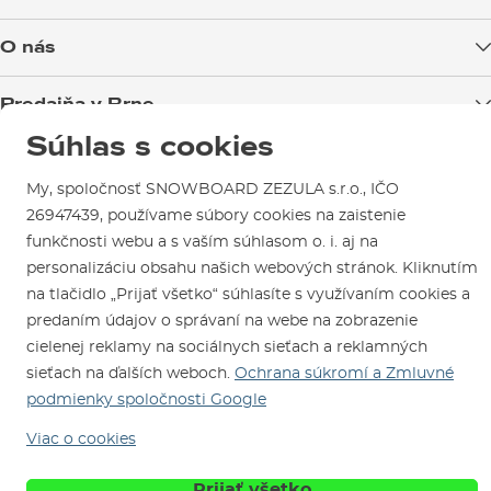
Doprava tovaru
O nás
Možnosti platby
Blog
Predajňa v Brne
Výmena a vrátenie tovaru
Test the Best
Reklamácie
Súhlas s cookies
Otváracia doba
SNOWBOARD ZEZULA Team
Sme overený e-shop.
Návody na použitie a údržbu
Mapa a ako k nám
My, spoločnosť SNOWBOARD ZEZULA s.r.o., IČO
Ako si vybrať vybavenie
Naši spokojní zákazníci nám udelili
Kontakty
Parkovanie
26947439, používame súbory cookies na zaistenie
Certifikát
Overené zákazníkmi
.
funkčnosti webu a s vaším súhlasom o. i. aj na
Požičovňa
personalizáciu obsahu našich webových stránok. Kliknutím
Servis a opravy
na tlačidlo „Prijať všetko“ súhlasíte s využívaním cookies a
predaním údajov o správaní na webe na zobrazenie
cielenej reklamy na sociálnych sieťach a reklamných
sieťach na ďalších weboch.
Ochrana súkromí a Zmluvné
podmienky spoločnosti Google
Viac o cookies
Sme tu pre Vás od roku 1996
Prijať všetko