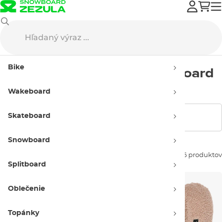
Level
Rukavice
Dámske
Bike
Dámske rukavice na snowboard
Level
Wakeboard
Skateboard
Zobraziť filtre
Snowboard
Zoradiť podľa:
6 produktov
Splitboard
Oblečenie
Topánky