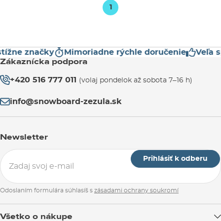
1
tížne značky
Mimoriadne rýchle doručenie
Veľa s
Zákaznícka podpora
+420 516 777 011
(volaj pondelok až sobota 7–16 h)
info@snowboard-zezula.sk
Newsletter
Prihlásiť k odberu
Odoslaním formulára súhlasíš s
zásadami ochrany soukromí
Všetko o nákupe