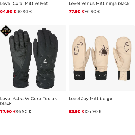
Level Coral Mitt velvet
Level Venus Mitt ninja black
Zľava -20 %
Zľava -20 %
64.90 €
80.90 €
77.90 €
96.90 €
XS
XS
S
M
L
Level Astra W Gore-Tex pk
Level Joy Mitt beige
black
Zľava -20 %
Zľava -20 %
77.90 €
96.90 €
83.90 €
104.90 €
S
M
XS
M