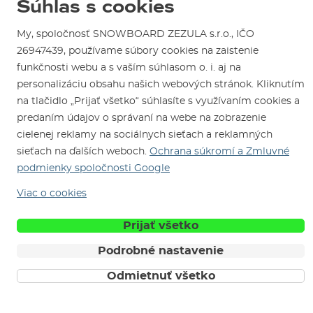
Súhlas s cookies
Test the Best
Reklamácie
Otváracia doba
SNOWBOARD ZEZULA Team
My, spoločnosť SNOWBOARD ZEZULA s.r.o., IČO
Sme overený e-shop.
Návody na použitie a údržbu
Mapa a ako k nám
26947439, používame súbory cookies na zaistenie
Ako si vybrať vybavenie
Naši spokojní zákazníci nám udelili
Kontakty
funkčnosti webu a s vaším súhlasom o. i. aj na
Parkovanie
Certifikát
Overené zákazníkmi
.
personalizáciu obsahu našich webových stránok. Kliknutím
Požičovňa
na tlačidlo „Prijať všetko“ súhlasíte s využívaním cookies a
Servis a opravy
predaním údajov o správaní na webe na zobrazenie
cielenej reklamy na sociálnych sieťach a reklamných
sieťach na ďalších weboch.
Ochrana súkromí a Zmluvné
podmienky spoločnosti Google
Viac o cookies
Sme tu pre Vás od roku 1996
Prijať všetko
Podrobné nastavenie
© 2026 SNOWBOARD ZEZULA s.r.o.
Slovensky
Odmietnuť všetko
Obchodné podmienky
Cookies
Ochrana osobných údajov