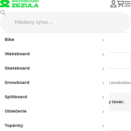
DC
Topánky
Topánky na snowboard
Pánske
Bike
Pánske topánky DC
Wakeboard
Zobraziť filtre
Skateboard
Snowboard
Zoradiť podľa:
0 produktov
Splitboard
V tejto kategórii nie je momentálne žiadny tovar.
Oblečenie
Topánky