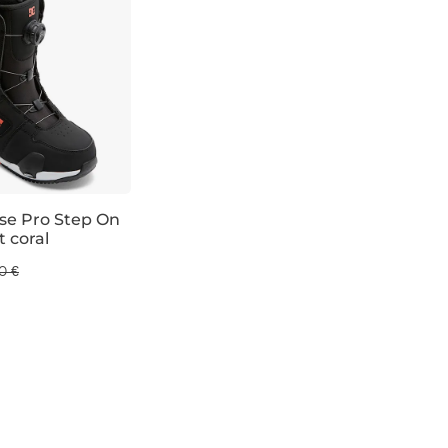
e Pro Step On
 coral
 %
0 €
5
UK 7