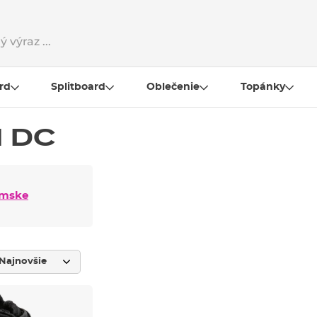
rd
Splitboard
Oblečenie
Topánky
d DC
mske