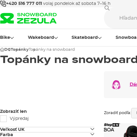
+420 516 777 011
volaj pondelok až sobota 7–16 h
Bike
Wakeboard
Skateboard
Snowboa
DC
Topánky
Topánky na snowboard
Topánky na snowboar
Dá
Zobraziť len
Zoradiť podľa:
Výpredaj
Veľkosť UK
Farba
6