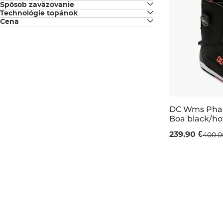
Spôsob zaväzovanie
čierna
Technológie topánok
BOA
6,5
Cena
Step On
7
DC Wms Phas
Boa black/hot
Výpredaj -40
239.90 €
400.0
UK 6
UK 6,