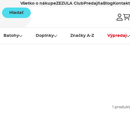
Všetko o nákupe
ZEZULA Club
Predajňa
Blog
Kontakt
Hladať
Batohy
Doplnky
Značky A-Z
Výpredaj
1 produkt