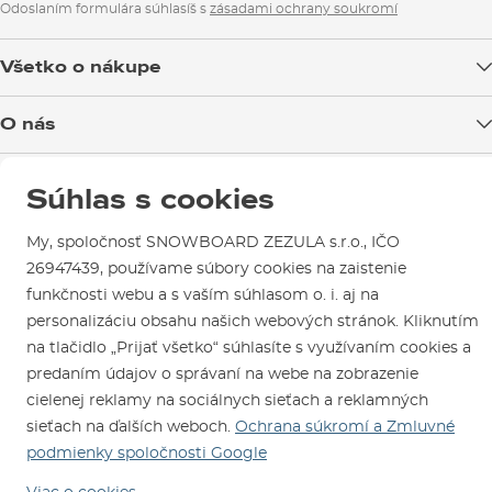
Odoslaním formulára súhlasíš s
zásadami ochrany soukromí
Všetko o nákupe
Doprava tovaru
O nás
Možnosti platby
Blog
Predajňa v Brne
Výmena a vrátenie tovaru
Súhlas s cookies
Test the Best
Reklamácie
Otváracia doba
SNOWBOARD ZEZULA Team
My, spoločnosť SNOWBOARD ZEZULA s.r.o., IČO
Sme overený e-shop.
Návody na použitie a údržbu
Mapa a ako k nám
26947439, používame súbory cookies na zaistenie
Ako si vybrať vybavenie
Naši spokojní zákazníci nám udelili
Kontakty
Parkovanie
funkčnosti webu a s vaším súhlasom o. i. aj na
Certifikát
Overené zákazníkmi
.
personalizáciu obsahu našich webových stránok. Kliknutím
Požičovňa
na tlačidlo „Prijať všetko“ súhlasíte s využívaním cookies a
Servis a opravy
predaním údajov o správaní na webe na zobrazenie
cielenej reklamy na sociálnych sieťach a reklamných
sieťach na ďalších weboch.
Ochrana súkromí a Zmluvné
podmienky spoločnosti Google