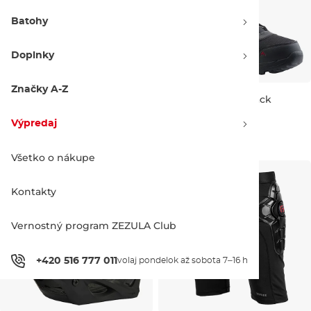
Batohy
Doplnky
Značky A-Z
Burton Family Tree
Burton Mint Boa black
Hometown Hero X-Ray
Výpredaj
160
UK 7,5
UK 9
700.00 €
270.00 €
Všetko o nákupe
Kontakty
Vernostný program ZEZULA Club
+420 516 777 011
volaj pondelok až sobota 7–16 h