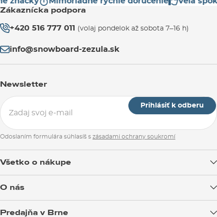
 značky
Mimoriadne rýchle doručenie
Veľa spokoj
Zákaznícka podpora
+420 516 777 011
(volaj pondelok až sobota 7–16 h)
info@snowboard-zezula.sk
Newsletter
Prihlásiť k odberu
Odoslaním formulára súhlasíš s
zásadami ochrany soukromí
Všetko o nákupe
Doprava tovaru
O nás
Možnosti platby
Blog
Predajňa v Brne
Výmena a vrátenie tovaru