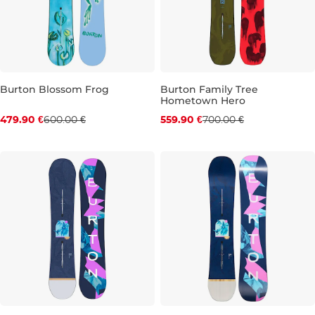
Burton Blossom Frog
Burton Family Tree
Hometown Hero
Zľava -20 %
Zľava -20 %
479.90 €
600.00 €
559.90 €
700.00 €
144
152
144
156W