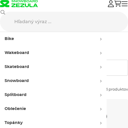
Burton
Snowboard vybavenie
Dámske
Bike
Dámske snowboardové
vybavenie Burton
Wakeboard
Skateboard
Zobraziť filtre
Snowboard
Zoradiť podľa:
43 produktov
Splitboard
Oblečenie
Topánky