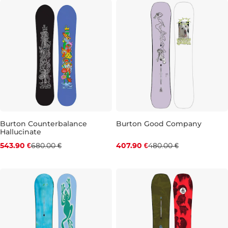
Burton Counterbalance
Burton Good Company
Hallucinate
Zľava -20 %
Zľava -15 %
543.90 €
680.00 €
407.90 €
480.00 €
150
155