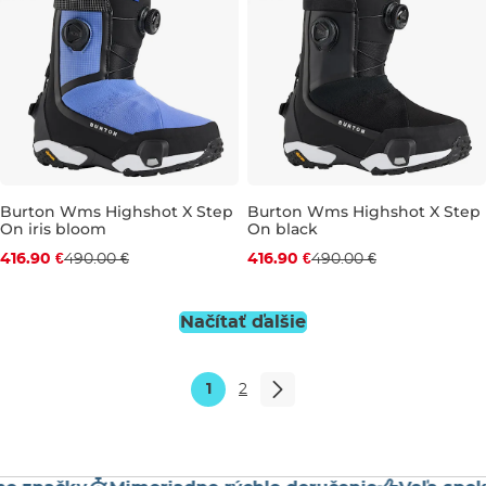
Burton Wms Highshot X Step
Burton Wms Highshot X Step
On iris bloom
On black
Zľava -15 %
Zľava -15 %
416.90 €
490.00 €
416.90 €
490.00 €
UK 4
UK 4,5
UK 5
UK 5,5
UK 5,5
UK 6
UK 6,5
UK 6
UK 6,5
UK 7
UK 7
UK 
Načítať ďalšie
1
2