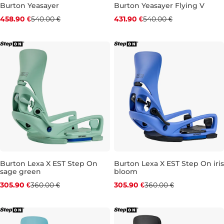
Burton Yeasayer
Burton Yeasayer Flying V
Zľava -15 %
Zľava -20 %
458.90 €
540.00 €
431.90 €
540.00 €
148
148
Burton Lexa X EST Step On
Burton Lexa X EST Step On iris
sage green
bloom
Zľava -15 %
Zľava -15 %
305.90 €
360.00 €
305.90 €
360.00 €
M
L
M