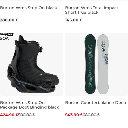
Burton Wms Step On black
Burton Wms Total Impact
Short true black
S
M
L
L
XL
280.00 €
145.00 €
Burton Wms Step On
Burton Counterbalance Deco
Package Boot Binding black
Zľava -15 %
Zľava -20 %
424.90 €
500.00 €
543.90 €
680.00 €
UK 6,5
162