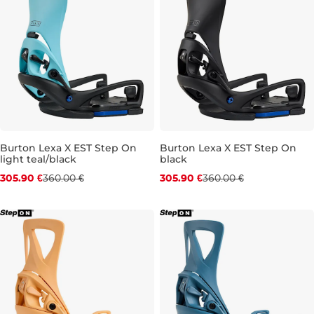
Burton Lexa X EST Step On
Burton Lexa X EST Step On
light teal/black
black
Zľava -15 %
Zľava -15 %
305.90 €
360.00 €
305.90 €
360.00 €
M
L
S