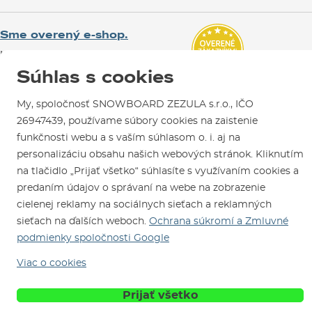
Test the Best
Reklamácie
Otváracia doba
SNOWBOARD ZEZULA Team
Sme overený e-shop.
Návody na použitie a údržbu
Mapa a ako k nám
Ako si vybrať vybavenie
Naši spokojní zákazníci nám udelili
Kontakty
Parkovanie
Certifikát
Overené zákazníkmi
.
Súhlas s cookies
Požičovňa
My, spoločnosť SNOWBOARD ZEZULA s.r.o., IČO
Servis a opravy
26947439, používame súbory cookies na zaistenie
funkčnosti webu a s vaším súhlasom o. i. aj na
personalizáciu obsahu našich webových stránok. Kliknutím
na tlačidlo „Prijať všetko“ súhlasíte s využívaním cookies a
predaním údajov o správaní na webe na zobrazenie
cielenej reklamy na sociálnych sieťach a reklamných
Sme tu pre Vás od roku 1996
sieťach na ďalších weboch.
Ochrana súkromí a Zmluvné
podmienky spoločnosti Google
© 2026 SNOWBOARD ZEZULA s.r.o.
Slovensky
Viac o cookies
Obchodné podmienky
Cookies
Ochrana osobných údajov
Prijať všetko