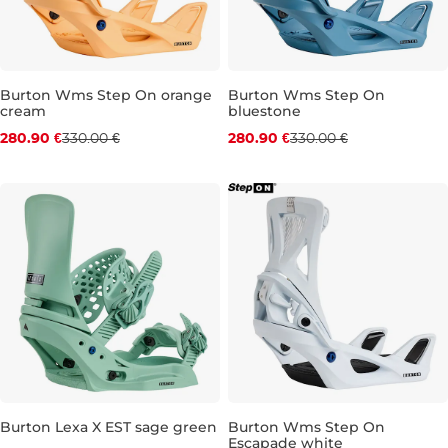
Burton Wms Step On orange
Burton Wms Step On
cream
bluestone
Zľava -15 %
Zľava -15 %
280.90 €
330.00 €
280.90 €
330.00 €
M
S
L
Burton Lexa X EST sage green
Burton Wms Step On
Escapade white