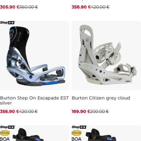
Zľava -15 %
Zľava -15 %
305.90 €
360.00 €
356.90 €
420.00 €
M
S
Burton Step On Escapade EST
Burton Citizen grey cloud
silver
Zľava -15 %
Zľava -15 %
356.90 €
420.00 €
169.90 €
200.00 €
M
L
S