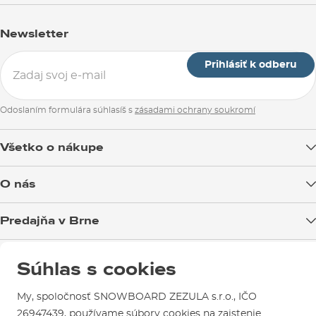
Newsletter
Prihlásiť k odberu
Odoslaním formulára súhlasíš s
zásadami ochrany soukromí
Všetko o nákupe
Doprava tovaru
O nás
Možnosti platby
Blog
Predajňa v Brne
Výmena a vrátenie tovaru
Test the Best
Reklamácie
Otváracia doba
SNOWBOARD ZEZULA Team
Sme overený e-shop.
Súhlas s cookies
Návody na použitie a údržbu
Mapa a ako k nám
Ako si vybrať vybavenie
Naši spokojní zákazníci nám udelili
Kontakty
Parkovanie
My, spoločnosť SNOWBOARD ZEZULA s.r.o., IČO
Certifikát
Overené zákazníkmi
.
26947439, používame súbory cookies na zaistenie
Požičovňa