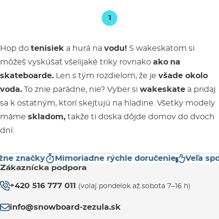
1
Hop do
tenisiek
a hurá na
vodu!
S wakeskatom si
môžeš vyskúšať všelijaké triky rovnako
ako
na
skateboarde.
Len s tým rozdielom, že je
všade okolo
voda.
To znie parádne, nie? Vyber si
wakeskate
a pridaj
sa k ostatným, ktorí skejtujú na hladine. Všetky modely
máme
skladom,
takže ti doska dôjde domov do dvoch
dní.
ne značky
Mimoriadne rýchle doručenie
Veľa spok
Zákaznícka podpora
+420 516 777 011
(volaj pondelok až sobota 7–16 h)
info@snowboard-zezula.sk