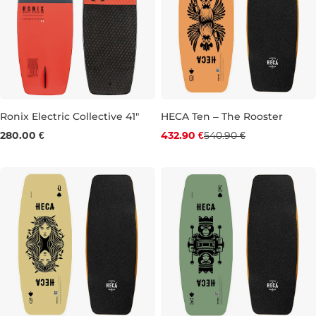
Ronix Electric Collective 41"
HECA Ten – The Rooster
Zľava -20 %
280.00 €
432.90 €
540.90 €
41"
39.5"
40.0"
41.0"