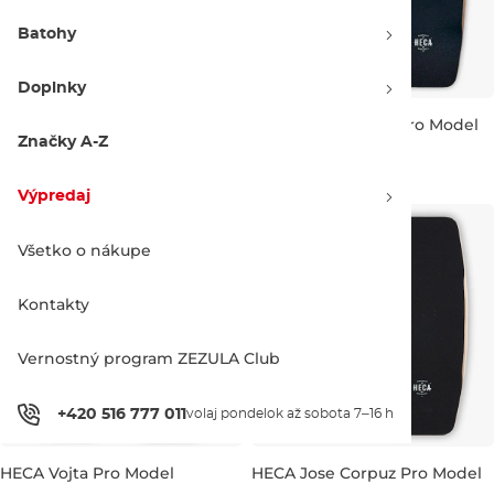
Batohy
Doplnky
HECA Rob Pernet Pro Model
HECA Sarah Beuls Pro Model
Značky A-Z
529.00 €
529.00 €
39"
40.0"
41"
39.5"
Výpredaj
Všetko o nákupe
Kontakty
Vernostný program ZEZULA Club
+420 516 777 011
volaj pondelok až sobota 7–16 h
HECA Vojta Pro Model
HECA Jose Corpuz Pro Model