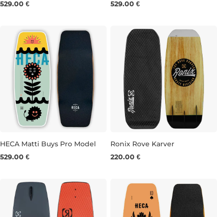
529.00 €
529.00 €
39.5"
40.0"
41.0"
40.5"
41.0"
HECA Matti Buys Pro Model
Ronix Rove Karver
529.00 €
220.00 €
39.5"
40.0"
40.5"
42"