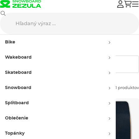
Wakeboard
Wakeskate
Pánske wakeskates
Bike
Pánske wakeskates
Wakeboard
Zobraziť filtre
Skateboard
Snowboard
Zoradiť podľa:
11 produktov
Splitboard
Oblečenie
Topánky