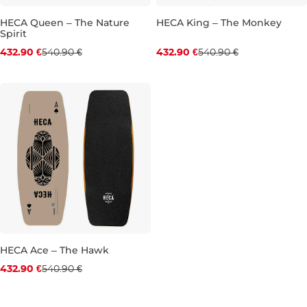
HECA Queen – The Nature
HECA King – The Monkey
Spirit
Zľava -20 %
Zľava -20 %
432.90 €
540.90 €
432.90 €
540.90 €
39.0"
40.5"
HECA Ace – The Hawk
Zľava -20 %
432.90 €
540.90 €
38.5"
39.5"