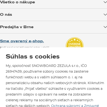
Všetko o nákupe
Doprava tovaru
O nás
Možnosti platby
Blog
Predajňa v Brne
Výmena a vrátenie tovaru
Test the Best
Reklamácie
Otváracia doba
SNOWBOARD ZEZULA Team
Sme overený e-shop.
Návody na použitie a údržbu
Mapa a ako k nám
Ako si vybrať vybavenie
Naši spokojní zákazníci nám udelili
Kontakty
Parkovanie
Certifikát
Overené zákazníkmi
.
Súhlas s cookies
Požičovňa
My, spoločnosť SNOWBOARD ZEZULA s.r.o., IČO
Servis a opravy
26947439, používame súbory cookies na zaistenie
funkčnosti webu a s vaším súhlasom o. i. aj na
personalizáciu obsahu našich webových stránok. Kliknutím
na tlačidlo „Prijať všetko“ súhlasíte s využívaním cookies a
predaním údajov o správaní na webe na zobrazenie
cielenej reklamy na sociálnych sieťach a reklamných
Sme tu pre Vás od roku 1996
sieťach na ďalších weboch.
Ochrana súkromí a Zmluvné