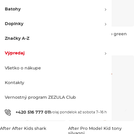
Batohy
Doplnky
After After Kids dino peach
After After Kids dino green
Značky A-Z
55.00 €
55.00 €
Výpredaj
Všetko o nákupe
Kontakty
Vernostný program ZEZULA Club
+420 516 777 011
volaj pondelok až sobota 7–16 h
After After Kids shark
After Pro Model Kid tony
silvagni