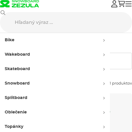
Wakeboard
Wake oblečenie
Detské wake oblečenie
Bike
Detské wake oblečenie
Wakeboard
Zobraziť filtre
Skateboard
Snowboard
Zoradiť podľa:
41 produktov
Splitboard
Oblečenie
Topánky