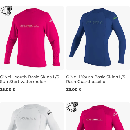
O'Neill Youth Basic Skins L/S
O'Neill Youth Basic Skins L/S
Sun Shirt watermelon
Rash Guard pacific
8
10
12
14
16
8
10
25.00 €
23.00 €