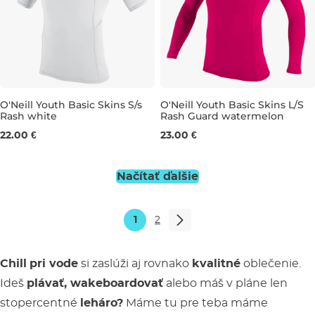
O'Neill Youth Basic Skins S/s
O'Neill Youth Basic Skins L/S
Rash white
Rash Guard watermelon
10
12
16
12
22.00 €
23.00 €
Načítať ďalšie
1
2
Chill
pri vode
si zaslúži aj rovnako
kvalitné
oblečenie.
Ideš
plávať, wakeboardovať
alebo máš v pláne len
stopercentné
leháro?
Máme tu pre teba máme