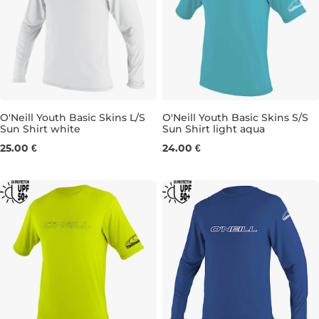
O'Neill Youth Basic Skins L/S
O'Neill Youth Basic Skins S/S
Sun Shirt white
Sun Shirt light aqua
8
10
12
16
4
6
8
10
12
14
16
25.00 €
24.00 €