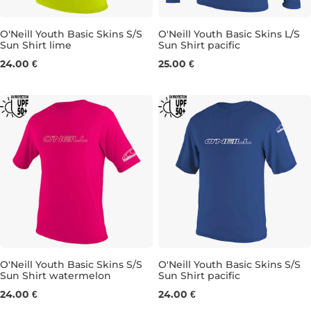
O'Neill Youth Basic Skins S/S
O'Neill Youth Basic Skins L/S
Sun Shirt lime
Sun Shirt pacific
4
4
8
10
16
24.00 €
25.00 €
O'Neill Youth Basic Skins S/S
O'Neill Youth Basic Skins S/S
Sun Shirt watermelon
Sun Shirt pacific
4
8
12
14
16
8
24.00 €
24.00 €