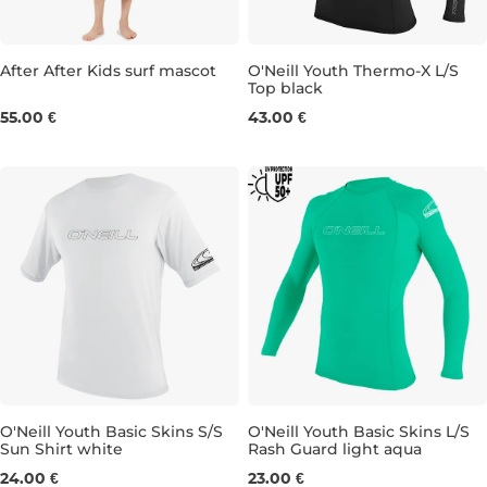
After After Kids surf mascot
O'Neill Youth Thermo-X L/S
Top black
8
10
12
14
16
55.00 €
43.00 €
O'Neill Youth Basic Skins S/S
O'Neill Youth Basic Skins L/S
Sun Shirt white
Rash Guard light aqua
4
8
10
8
10
16
24.00 €
23.00 €