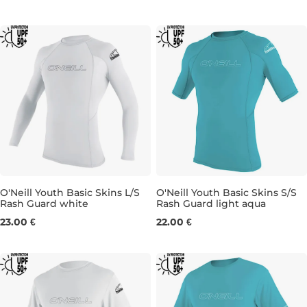
O'Neill Youth Basic Skins L/S
O'Neill Youth Basic Skins S/S
Rash Guard white
Rash Guard light aqua
10
16
4
6
8
12
14
16
23.00 €
22.00 €