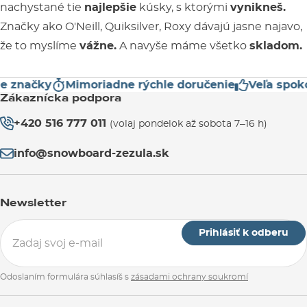
nachystané tie
najlepšie
kúsky, s ktorými
vynikneš.
Značky ako O'Neill, Quiksilver, Roxy dávajú jasne najavo,
že to myslíme
vážne.
A navyše máme všetko
skladom.
značky
Mimoriadne rýchle doručenie
Veľa spokojn
Zákaznícka podpora
+420 516 777 011
(volaj pondelok až sobota 7–16 h)
info@snowboard-zezula.sk
Newsletter
Prihlásiť k odberu
Odoslaním formulára súhlasíš s
zásadami ochrany soukromí