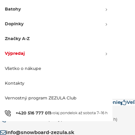
Batohy
Doplnky
Volcom Day Saver Youth Mitt
blurred violet
Značky A-Z
Výpredaj -30 %
42.90 €
60.90 €
Výpredaj
JR M
JR L
Všetko o nákupe
1
Kontakty
Vernostný program ZEZULA Club
restížne značky
Mimoriadne rýchle doručenie
Veľ
Zákaznícka podpora
+420 516 777 011
volaj pondelok až sobota 7–16 h
+420 516 777 011
(volaj pondelok až sobota 7–16 h)
info@snowboard-zezula.sk