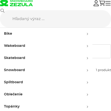
Volcom
Snowboard oblečenie
Rukavice
Detské
Bike
Detské rukavice Volcom
Wakeboard
Zobraziť filtre
Skateboard
Snowboard
Zoradiť podľa:
1 produkt
Splitboard
Oblečenie
Topánky