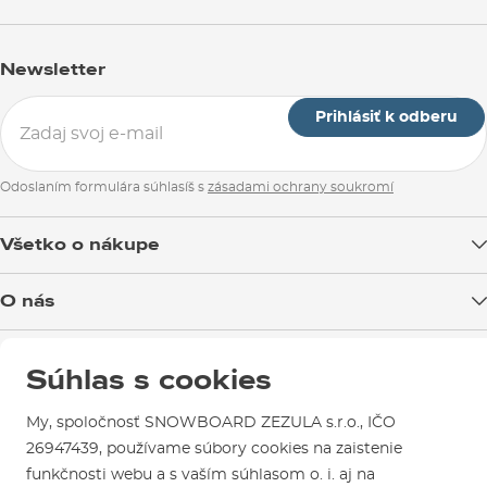
Newsletter
Prihlásiť k odberu
Odoslaním formulára súhlasíš s
zásadami ochrany soukromí
Všetko o nákupe
Doprava tovaru
O nás
Možnosti platby
Blog
Predajňa v Brne
Výmena a vrátenie tovaru
Súhlas s cookies
Test the Best
Reklamácie
Otváracia doba
SNOWBOARD ZEZULA Team
Sme overený e-shop.
My, spoločnosť SNOWBOARD ZEZULA s.r.o., IČO
Návody na použitie a údržbu
Mapa a ako k nám
Ako si vybrať vybavenie
26947439, používame súbory cookies na zaistenie
Naši spokojní zákazníci nám udelili
Kontakty
Parkovanie
funkčnosti webu a s vaším súhlasom o. i. aj na
Certifikát
Overené zákazníkmi
.