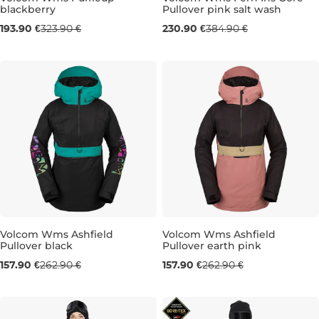
blackberry
Pullover pink salt wash
Výpredaj -40 %
Výpredaj -40 %
193.90 €
323.90 €
230.90 €
384.90 €
S
M
L
XS
S
Volcom Wms Ashfield
Volcom Wms Ashfield
Pullover black
Pullover earth pink
Výpredaj -40 %
Výpredaj -40 %
157.90 €
262.90 €
157.90 €
262.90 €
S
S