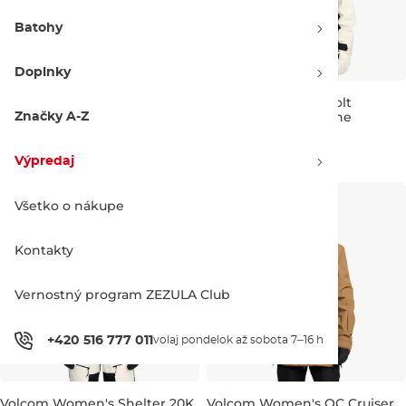
Batohy
Doplnky
Volcom Women's Harlan
Volcom Women's Bolt
Pullover henna
Insulated Jacket bone
Značky A-Z
Zľava -25 %
Zľava -25 %
196.90 €
262.90 €
175.90 €
234.90 €
Výpredaj
S
M
L
XXS
XS
S
M
L
Všetko o nákupe
Kontakty
Vernostný program ZEZULA Club
+420 516 777 011
volaj pondelok až sobota 7–16 h
Volcom Women's Shelter 20K
Volcom Women's QC Cruiser