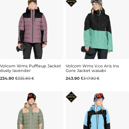
Volcom Wms Puffleup Jacket
Volcom Wms V.co Aris Ins
dusty lavender
Gore Jacket wasabi
Výpredaj -30 %
Výpredaj -30 %
234.90 €
335.90 €
243.90 €
347.90 €
M
L
S