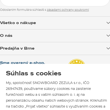
Odoslaním formulára súhlasíš s
zásadami ochrany soukromí
Všetko o nákupe
Doprava tovaru
O nás
Možnosti platby
Blog
Predajňa v Brne
Výmena a vrátenie tovaru
Test the Best
Reklamácie
Otváracia doba
SNOWBOARD ZEZULA Team
Sme overený e-shop.
Návody na použitie a údržbu
Mapa a ako k nám
Ako si vybrať vybavenie
Naši spokojní zákazníci nám udelili
Kontakty
Súhlas s cookies
Parkovanie
Certifikát
Overené zákazníkmi
.
Požičovňa
My, spoločnosť SNOWBOARD ZEZULA s.r.o., IČO
26947439, používame súbory cookies na zaistenie
Servis a opravy
funkčnosti webu a s vaším súhlasom o. i. aj na
personalizáciu obsahu našich webových stránok. Kliknutím
na tlačidlo „Prijať všetko“ súhlasíte s využívaním cookies a