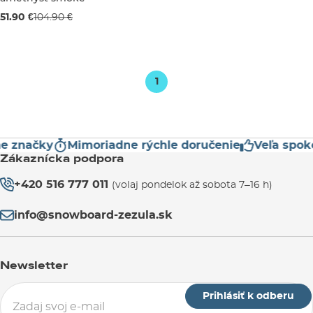
Výpredaj -51 %
51.90 €
104.90 €
XS
1
 značky
Mimoriadne rýchle doručenie
Veľa spokoj
Zákaznícka podpora
+420 516 777 011
(volaj pondelok až sobota 7–16 h)
info@snowboard-zezula.sk
Newsletter
Prihlásiť k odberu