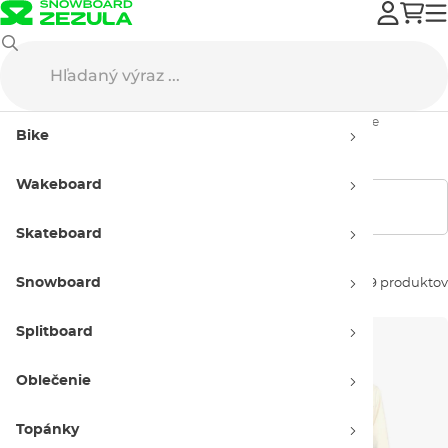
Volcom
Snowboard oblečenie
Bundy na snowboard
Dámske
Bike
Dámske bundy Volcom
Wakeboard
Zobraziť filtre
Skateboard
Snowboard
Zoradiť podľa:
19 produktov
Splitboard
Oblečenie
Topánky