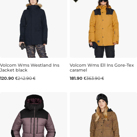
Volcom Wms Westland Ins
Volcom Wms Ell Ins Gore-Tex
Jacket black
caramel
Výpredaj -50 %
Výpredaj -50 %
120.90 €
242.90 €
181.90 €
363.90 €
S
M
L
XS
S