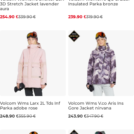
3D Stretch Jacket lavender
Insulated Parka bronze
Zľava -25 %
Zľava -25 %
aura
254.90 €
339.90 €
239.90 €
319.90 €
S
M
L
S
M
Volcom Wms Larx 2L Tds Inf
Volcom Wms V.co Aris Ins
Parka adobe rose
Gore Jacket nirvana
Výpredaj -30 %
Výpredaj -30 %
248.90 €
355.90 €
243.90 €
347.90 €
M
S
L