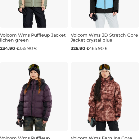
Volcom Wms Puffleup Jacket
Volcom Wms 3D Stretch Gore
lichen green
Jacket crystal blue
Výpredaj -30 %
Výpredaj -30 %
234.90 €
335.90 €
325.90 €
465.90 €
S
M
L
L
Volcom Wms Puffleup
Volcom Wms Fern Ins Gore