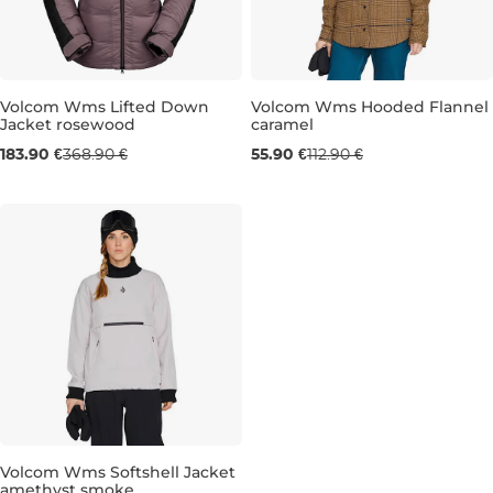
Volcom Wms Lifted Down
Volcom Wms Hooded Flannel
Jacket rosewood
caramel
Výpredaj -50 %
Výpredaj -50 %
183.90 €
368.90 €
55.90 €
112.90 €
S
M
L
S
Volcom Wms Softshell Jacket
amethyst smoke