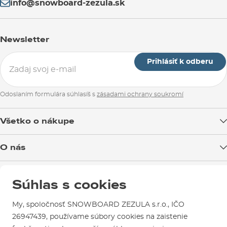
info@snowboard-zezula.sk
Newsletter
Prihlásiť k odberu
Odoslaním formulára súhlasíš s
zásadami ochrany soukromí
Všetko o nákupe
Doprava tovaru
O nás
Možnosti platby
Blog
Predajňa v Brne
Výmena a vrátenie tovaru
Súhlas s cookies
Test the Best
Reklamácie
Otváracia doba
SNOWBOARD ZEZULA Team
Sme overený e-shop.
My, spoločnosť SNOWBOARD ZEZULA s.r.o., IČO
Návody na použitie a údržbu
Mapa a ako k nám
Ako si vybrať vybavenie
26947439, používame súbory cookies na zaistenie
Naši spokojní zákazníci nám udelili
Kontakty
Parkovanie