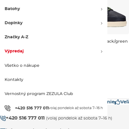
Batohy
Doplnky
Značky A-Z
Hyperlite Ultra grey/black
Hyperlite Codyak black/green
Výpredaj -30 %
Výpredaj -40 %
327.90 €
469.00 €
298.90 €
499.00 €
Výpredaj
UK 9
UK 10
UK 6-7
Všetko o nákupe
1
Kontakty
Vernostný program ZEZULA Club
estížne značky
Mimoriadne rýchle doručenie
Veľ
Zákaznícka podpora
+420 516 777 011
volaj pondelok až sobota 7–16 h
+420 516 777 011
(volaj pondelok až sobota 7–16 h)