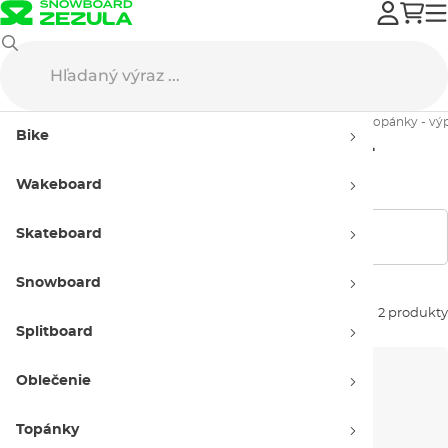
Výpredaj
Wakeboard
Viazanie a topánky
Pánske viazanie a topánky - vý
Bike
Pánske viazanie a topánky -
výpredaj
Wakeboard
Skateboard
Zobraziť filtre
Snowboard
Zoradiť podľa:
2 produkty
Splitboard
Oblečenie
Topánky