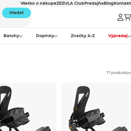
Všetko o nákupe
ZEZULA Club
Predajňa
Blog
Kontakt
Hladať
Batohy
Doplnky
Značky A-Z
Výpredaj
17 produktov