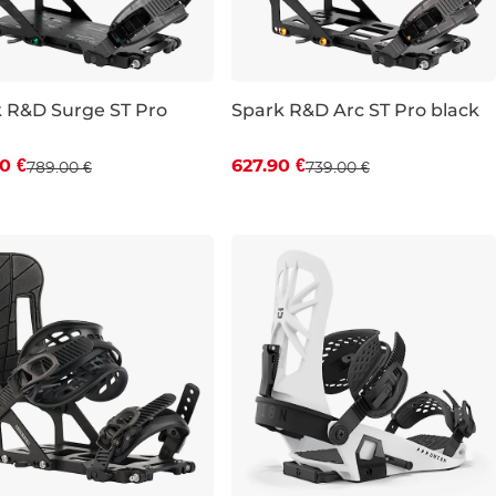
 R&D Surge ST Pro
Spark R&D Arc ST Pro black
va -15 %
Zľava -15 %
0 €
627.90 €
789.00 €
739.00 €
M