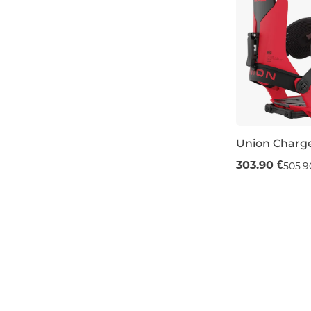
Union Charge
Výpredaj -40
303.90 €
505.9
S