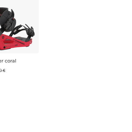
r coral
 %
0 €