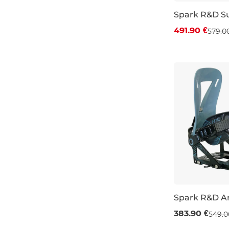
Spark R&D S
Zľava -15 %
491.90 €
579.0
M
Spark R&D Ar
Výpredaj -30
383.90 €
549.0