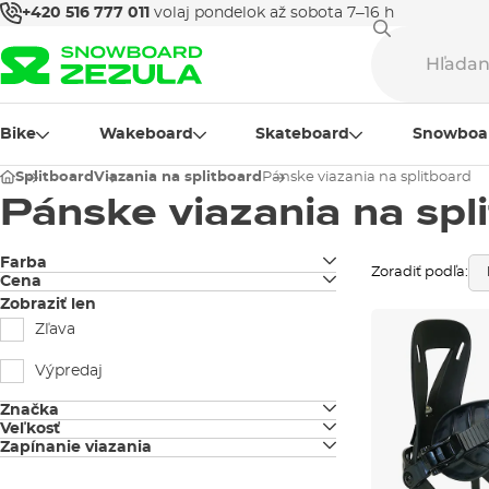
+420 516 777 011
volaj pondelok až sobota 7–16 h
Bike
Wakeboard
Skateboard
Snowboa
Splitboard
Viazania na splitboard
Pánske viazania na splitboard
Pánske viazania na spl
Farba
Zoradiť podľa:
Cena
čierna
Zobraziť len
biela
Zľava
červená
Výpredaj
tyrkysová
Značka
Veľkosť
Burton
Zapínanie viazania
XS
modrá
Strapové
Spark R&D