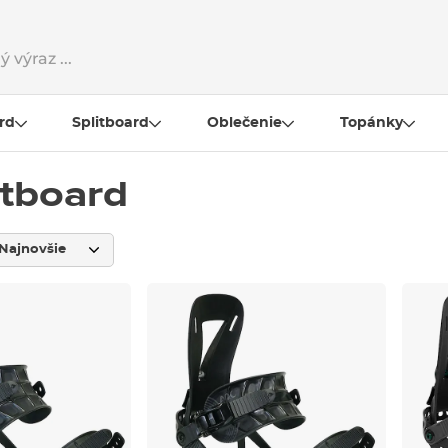
rd
Splitboard
Oblečenie
Topánky
itboard