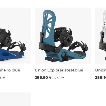
M
L
S
r Pro blue
Union Explorer steel blue
Union
 %
Výpredaj -30 %
Výp
288.90 €
288.9
0 €
412.90 €
M
L
M