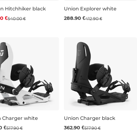
n Hitchhiker black
Union Explorer white
va -15 %
Výpredaj -30 %
0 €
288.90 €
540.00 €
412.90 €
M
L
M
L
 Charger white
Union Charger black
redaj -30 %
Výpredaj -30 %
0 €
362.90 €
517.90 €
517.90 €