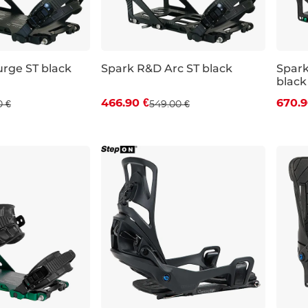
rge ST black
Spark R&D Arc ST black
Spark
black
Zľava -15 %
Zľa
466.90 €
670.9
0 €
549.00 €
XS
S
M
M