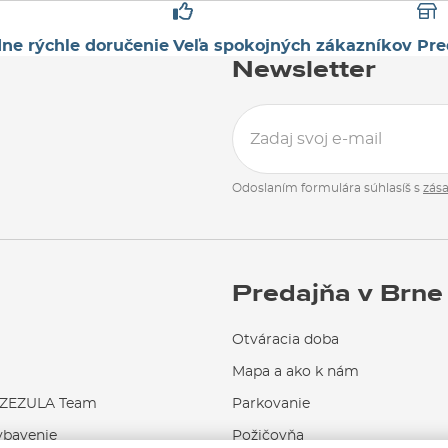
ne rýchle doručenie
Veľa spokojných zákazníkov
Pre
Newsletter
Odoslaním formulára súhlasíš s
zás
Predajňa v Brne
Otváracia doba
Mapa a ako k nám
EZULA Team
Parkovanie
ybavenie
Požičovňa