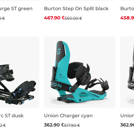
urge ST green
Burton Step On Split black
Burto
Zľava -15 %
Zľa
467.90 €
458.9
0 €
550.00 €
S
L
XS
c ST dusk
Union Charger cyan
Union
 %
Výpredaj -30 %
Výp
362.90 €
362.9
0 €
517.90 €