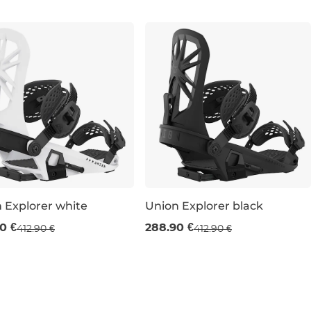
L
S
M
 Explorer white
Union Explorer black
redaj -30 %
Výpredaj -30 %
0 €
288.90 €
412.90 €
412.90 €
M
L