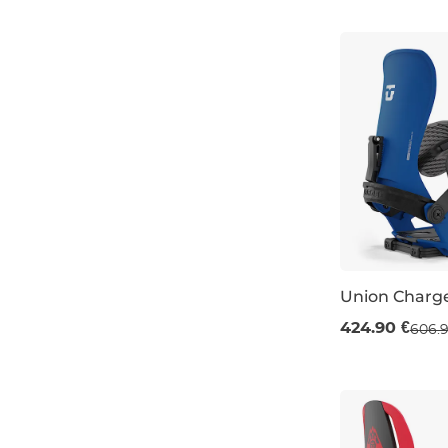
XS
Union Charge
Výpredaj -30
424.90 €
606.9
M
L