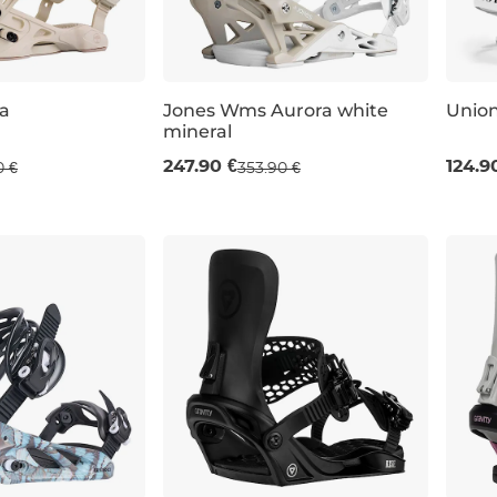
a
Jones Wms Aurora white
Union
mineral
 %
Výpredaj -30 %
Výp
247.90 €
124.9
0 €
353.90 €
M
S