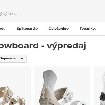
rd
Splitboard
Oblečenie
Topánky
owboard - výpredaj