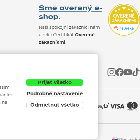
Sme overený e-
shop.
Naši spokojní zákazníci nám
udelili Certifikát
Overené
zákazníkmi
.
Prijať všetko
vaším
Podrobné nastavenie
ívaním
h na
Odmietnuť všetko