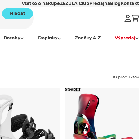
Všetko o nákupe
ZEZULA Club
Predajňa
Blog
Kontakt
Hladať
Batohy
Doplnky
Značky A-Z
Výpredaj
10 produktov