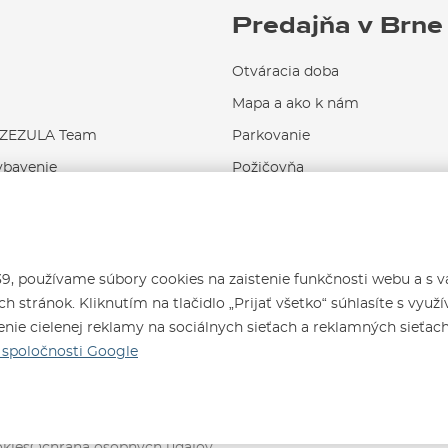
Predajňa v Brne
Otváracia doba
Mapa a ako k nám
EZULA Team
Parkovanie
ybavenie
Požičovňa
Servis a opravy
 používame súbory cookies na zaistenie funkčnosti webu a s 
h stránok. Kliknutím na tlačidlo „Prijať všetko“ súhlasíte s využ
nie cielenej reklamy na sociálnych sieťach a reklamných sieťac
6
spoločnosti Google