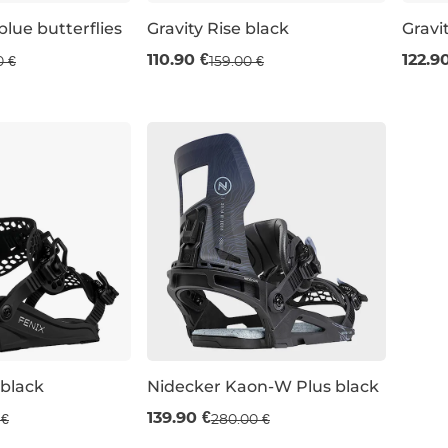
lue butterflies
Gravity Rise black
Gravi
 %
Výpredaj -30 %
Výp
110.90 €
122.9
0 €
159.00 €
M
S
 black
Nidecker Kaon-W Plus black
 %
Výpredaj -50 %
139.90 €
 €
280.00 €