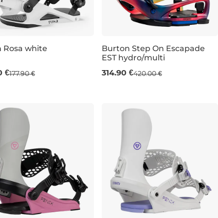
 Rosa white
Burton Step On Escapade
EST hydro/multi
redaj -30 %
Výpredaj -25 %
0 €
314.90 €
177.90 €
420.00 €
M