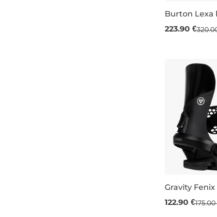
Burton Lexa b
Výpredaj -30
223.90 €
320.0
S
Gravity Fenix
Výpredaj -30
122.90 €
175.00