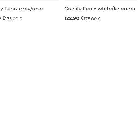
ty Fenix grey/rose
Gravity Fenix white/lavender
redaj -30 %
Výpredaj -30 %
0 €
122.90 €
175.00 €
175.00 €
M