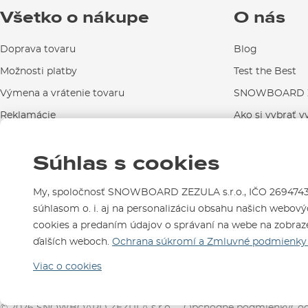
Všetko o nákupe
O nás
Doprava tovaru
Blog
Možnosti platby
Test the Best
Výmena a vrátenie tovaru
SNOWBOARD Z
Reklamácie
Ako si vybrať v
Návody na použitie a údržbu
Súhlas s cookies
Kontakty
My, spoločnosť SNOWBOARD ZEZULA s.r.o., IČO 26947439,
súhlasom o. i. aj na personalizáciu obsahu našich webovýc
cookies a predaním údajov o správaní na webe na zobraze
Sme tu pre Vás od roku 199
ďalších weboch.
Ochrana súkromí a Zmluvné podmienky 
Viac o cookies