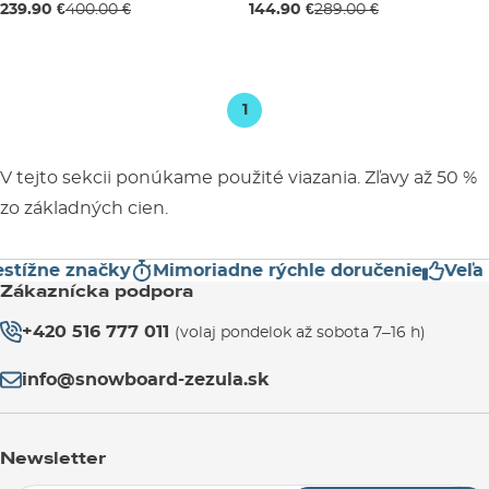
Použitý tovar -40%
Použitý tovar -50%
239.90 €
400.00 €
144.90 €
289.00 €
S
M
1
V tejto sekcii ponúkame použité viazania. Zľavy až 50 %
zo základných cien.
stížne značky
Mimoriadne rýchle doručenie
Veľa 
Zákaznícka podpora
+420 516 777 011
(volaj pondelok až sobota 7–16 h)
info@snowboard-zezula.sk
Newsletter