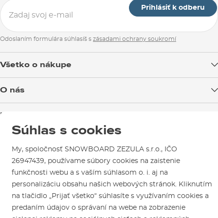
Prihlásiť k odberu
Odoslaním formulára súhlasíš s
zásadami ochrany soukromí
Všetko o nákupe
Doprava tovaru
O nás
Možnosti platby
Blog
Predajňa v Brne
Výmena a vrátenie tovaru
Test the Best
Súhlas s cookies
Reklamácie
Otváracia doba
SNOWBOARD ZEZULA Team
Sme overený e-shop.
Návody na použitie a údržbu
Mapa a ako k nám
My, spoločnosť SNOWBOARD ZEZULA s.r.o., IČO
Ako si vybrať vybavenie
Naši spokojní zákazníci nám udelili
Kontakty
26947439, používame súbory cookies na zaistenie
Parkovanie
Certifikát
Overené zákazníkmi
.
funkčnosti webu a s vaším súhlasom o. i. aj na
Požičovňa
personalizáciu obsahu našich webových stránok. Kliknutím
Servis a opravy
na tlačidlo „Prijať všetko“ súhlasíte s využívaním cookies a
predaním údajov o správaní na webe na zobrazenie