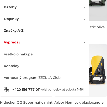
Batohy
Doplnky
Nidecker Kaon red tiger
Nidecker LT Supermatic olive
Značky A-Z
Použitý tovar -50%
Použitý tovar -40%
114.90 €
230.00 €
269.90 €
450.00 €
Výpredaj
M
L
XL
Všetko o nákupe
Kontakty
Vernostný program ZEZULA Club
+420 516 777 011
volaj pondelok až sobota 7–16 h
Nidecker OG Supermatic mint
Arbor Hemlock black/candle