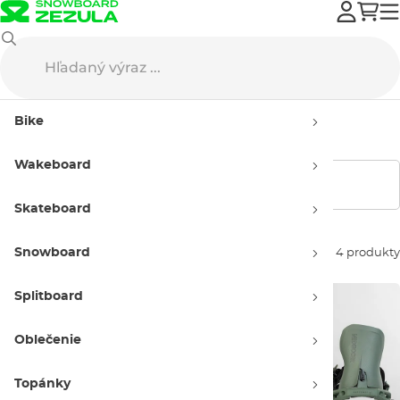
Výpredaj
Použitý tovar
Snowboarding
Viazania
Bike
Viazania – použitý tovar
Wakeboard
Zobraziť filtre
Skateboard
Snowboard
Zoradiť podľa:
4 produkty
Splitboard
Oblečenie
Topánky