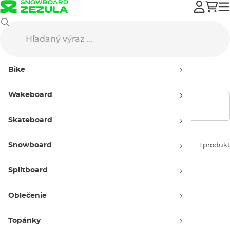
Vans
Topánky
Skate topánky
Detské
Bike
Detské skate topánky Vans
Wakeboard
Zobraziť filtre
Skateboard
Snowboard
Zoradiť podľa:
1 produkt
Splitboard
Oblečenie
Topánky