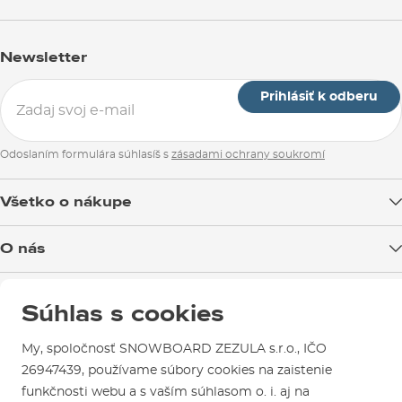
Newsletter
Prihlásiť k odberu
Odoslaním formulára súhlasíš s
zásadami ochrany soukromí
Všetko o nákupe
Doprava tovaru
O nás
Možnosti platby
Blog
Predajňa v Brne
Výmena a vrátenie tovaru
Súhlas s cookies
Test the Best
Reklamácie
Otváracia doba
SNOWBOARD ZEZULA Team
Sme overený e-shop.
My, spoločnosť SNOWBOARD ZEZULA s.r.o., IČO
Návody na použitie a údržbu
Mapa a ako k nám
Ako si vybrať vybavenie
26947439, používame súbory cookies na zaistenie
Naši spokojní zákazníci nám udelili
Kontakty
Parkovanie
funkčnosti webu a s vaším súhlasom o. i. aj na
Certifikát
Overené zákazníkmi
.