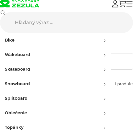
Vans
Oblečenie
Košele
Dámske
Bike
Dámske košele Vans
Wakeboard
Zobraziť filtre
Skateboard
Snowboard
Zoradiť podľa:
1 produkt
Splitboard
Oblečenie
Topánky