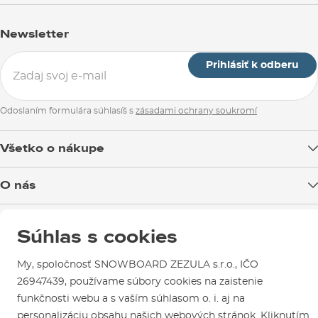
Newsletter
Prihlásiť k odberu
Odoslaním formulára súhlasíš s
zásadami ochrany soukromí
Všetko o nákupe
Doprava tovaru
O nás
Možnosti platby
Blog
Predajňa v Brne
Výmena a vrátenie tovaru
Súhlas s cookies
Test the Best
Reklamácie
Otváracia doba
SNOWBOARD ZEZULA Team
Sme overený e-shop.
My, spoločnosť SNOWBOARD ZEZULA s.r.o., IČO
Návody na použitie a údržbu
Mapa a ako k nám
Ako si vybrať vybavenie
26947439, používame súbory cookies na zaistenie
Naši spokojní zákazníci nám udelili
Kontakty
Parkovanie
funkčnosti webu a s vaším súhlasom o. i. aj na
Certifikát
Overené zákazníkmi
.
personalizáciu obsahu našich webových stránok. Kliknutím
Požičovňa