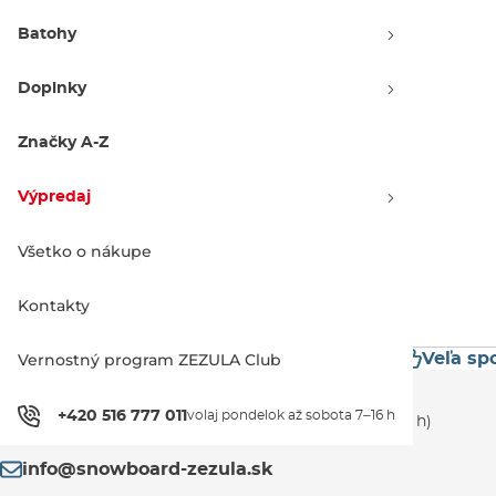
Batohy
Doplnky
Vans Califas Woven black
Značky A-Z
Výpredaj -70 %
13.90 €
46.90 €
Výpredaj
XXS
XS
M
Všetko o nákupe
1
Kontakty
žne značky
Mimoriadne rýchle doručenie
Veľa sp
Vernostný program ZEZULA Club
Zákaznícka podpora
+420 516 777 011
volaj pondelok až sobota 7–16 h
+420 516 777 011
(volaj pondelok až sobota 7–16 h)
info@snowboard-zezula.sk